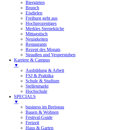
Biergärten
Brunch
Eisdielen
Freiburg geht aus
Hochprozentiges
Merkles Sterneküche
Mittagstisch
Neuigkeiten
Restaurants
Rezept des Monats
Straußen und Vesperstuben
Karriere & Campus
▼
Ausbildung & Arbeit
FSJ & Praktika
Schule & Studium
Stellenmarkt
Hochschule
SPECIALS
▼
business im Breisgau
Bauen & Wohnen
Festival-Guide
Freizeit
Haus & Garten