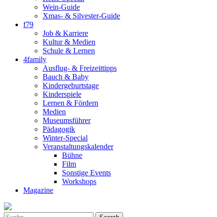
Wein-Guide
Xmas- & Silvester-Guide
f79
Job & Karriere
Kultur & Medien
Schule & Lernen
4family
Ausflug- & Freizeittipps
Bauch & Baby
Kindergeburtstage
Kinderspiele
Lernen & Fördern
Medien
Museumsführer
Pädagogik
Winter-Special
Veranstaltungskalender
Bühne
Film
Sonstige Events
Workshops
Magazine