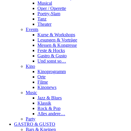
Musical
Oper / Operette
Poetry-Slam
Tanz
Theater
Events
Kurse & Workshops
Lesungen & Vorträge
Messen & Kongresse
Feste & Hocks
Gastro & Gusto
Und sonst so…
Kino
Kinoprogramm
Orte
Filme
Kinonews
Music
Jazz & Blues
Klassik
Rock & Pop
Alles andere…
Party
GASTRO & GUSTO
Bars & Kneipen