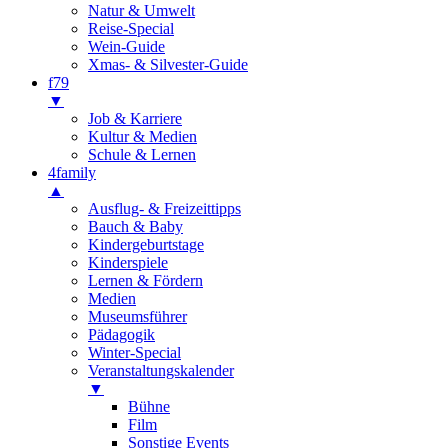
Natur & Umwelt
Reise-Special
Wein-Guide
Xmas- & Silvester-Guide
f79
▼
Job & Karriere
Kultur & Medien
Schule & Lernen
4family
▲
Ausflug- & Freizeittipps
Bauch & Baby
Kindergeburtstage
Kinderspiele
Lernen & Fördern
Medien
Museumsführer
Pädagogik
Winter-Special
Veranstaltungskalender
▼
Bühne
Film
Sonstige Events