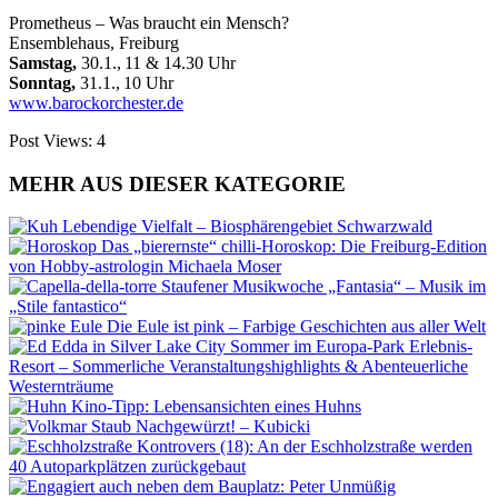
Prometheus – Was braucht ein Mensch?
Ensemblehaus, Freiburg
Samstag,
30.1., 11 & 14.30 Uhr
Sonntag,
31.1., 10 Uhr
www.barockorchester.de
Post Views:
4
MEHR AUS DIESER KATEGORIE
Lebendige Vielfalt – Biosphärengebiet Schwarzwald
Das „bierernste“ chilli-Horoskop: Die Freiburg-Edition
von Hobby-astrologin Michaela Moser
Staufener Musikwoche „Fantasia“ – Musik im
„Stile fantastico“
Die Eule ist pink – Farbige Geschichten aus aller Welt
Sommer im Europa-Park Erlebnis-
Resort – Sommerliche Veranstaltungshighlights & Abenteuerliche
Westernträume
Kino-Tipp: Lebensansichten eines Huhns
Nachgewürzt! – Kubicki
Kontrovers (18): An der Eschholzstraße werden
40 Autoparkplätzen zurückgebaut