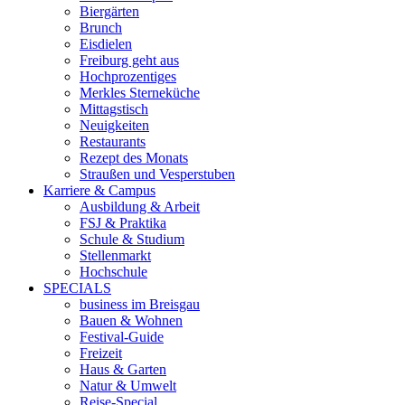
Biergärten
Brunch
Eisdielen
Freiburg geht aus
Hochprozentiges
Merkles Sterneküche
Mittagstisch
Neuigkeiten
Restaurants
Rezept des Monats
Straußen und Vesperstuben
Karriere & Campus
Ausbildung & Arbeit
FSJ & Praktika
Schule & Studium
Stellenmarkt
Hochschule
SPECIALS
business im Breisgau
Bauen & Wohnen
Festival-Guide
Freizeit
Haus & Garten
Natur & Umwelt
Reise-Special