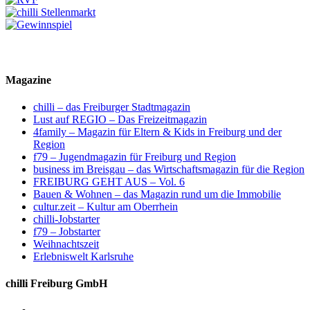
Magazine
chilli – das Freiburger Stadtmagazin
Lust auf REGIO – Das Freizeitmagazin
4family – Magazin für Eltern & Kids in Freiburg und der
Region
f79 – Jugendmagazin für Freiburg und Region
business im Breisgau – das Wirtschaftsmagazin für die Region
FREIBURG GEHT AUS – Vol. 6
Bauen & Wohnen – das Magazin rund um die Immobilie
cultur.zeit – Kultur am Oberrhein
chilli-Jobstarter
f79 – Jobstarter
Weihnachtszeit
Erlebniswelt Karlsruhe
chilli Freiburg GmbH