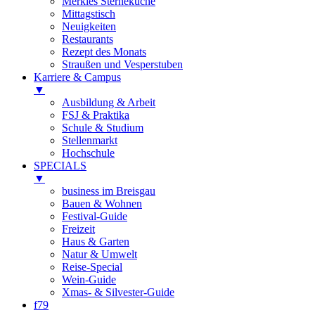
Merkles Sterneküche
Mittagstisch
Neuigkeiten
Restaurants
Rezept des Monats
Straußen und Vesperstuben
Karriere & Campus
▼
Ausbildung & Arbeit
FSJ & Praktika
Schule & Studium
Stellenmarkt
Hochschule
SPECIALS
▼
business im Breisgau
Bauen & Wohnen
Festival-Guide
Freizeit
Haus & Garten
Natur & Umwelt
Reise-Special
Wein-Guide
Xmas- & Silvester-Guide
f79