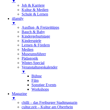
▼
Job & Karriere
Kultur & Medien
Schule & Lernen
4family
▼
Ausflug- & Freizeittipps
Bauch & Baby
Kindergeburtstage
Kinderspiele
Lernen & Fördern
Medien
Museumsführer
Pädagogik
Winter-Special
Veranstaltungskalender
▼
Bühne
Film
Sonstige Events
Workshops
Magazine
▼
chilli – das Freiburger Stadtmagazin
cultur.zeit – Kultur am Oberrhein