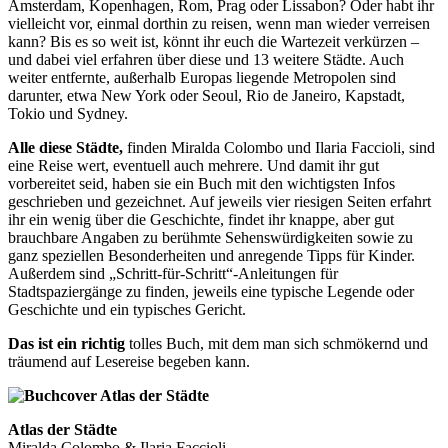
Amsterdam, Kopenhagen, Rom, Prag oder Lissabon? Oder habt ihr
vielleicht vor, einmal dorthin zu reisen, wenn man wieder verreisen
kann? Bis es so weit ist, könnt ihr euch die Wartezeit verkürzen –
und dabei viel erfahren über diese und 13 weitere Städte. Auch
weiter entfernte, außerhalb Europas liegende Metropolen sind
darunter, etwa New York oder Seoul, Rio de Janeiro, Kapstadt,
Tokio und Sydney.
Alle diese Städte,
finden Miralda Colombo und Ilaria Faccioli, sind
eine Reise wert, eventuell auch mehrere. Und damit ihr gut
vorbereitet seid, haben sie ein Buch mit den wichtigsten Infos
geschrieben und gezeichnet. Auf jeweils vier riesigen Seiten erfahrt
ihr ein wenig über die Geschichte, findet ihr knappe, aber gut
brauchbare Angaben zu berühmte Sehenswürdigkeiten sowie zu
ganz speziellen Besonderheiten und anregende Tipps für Kinder.
Außerdem sind „Schritt-für-Schritt“-Anleitungen für
Stadtspaziergänge zu finden, jeweils eine typische Legende oder
Geschichte und ein typisches Gericht
.
Das ist ein richtig
tolles Buch, mit
dem man sich schmökernd und
träumend auf Lesereise begeben kann.
Atlas der Städte
Miralda Colombo & Ilaria Faccioli