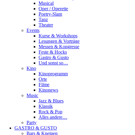
Musical
Oper / Operette
Poetry-Slam
Tanz
Theater
Events
Kurse & Workshops
Lesungen & Vorträge
Messen & Kongresse
Feste & Hocks
Gastro & Gusto
Und sonst so…
Kino
Kinoprogramm
Orte
Filme
Kinonews
Music
Jazz & Blues
Klassik
Rock & Pop
Alles andere…
Party
GASTRO & GUSTO
Bars & Kneipen