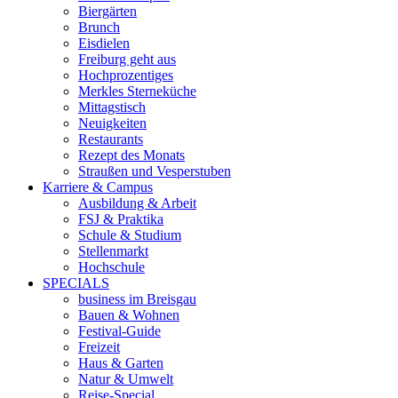
Biergärten
Brunch
Eisdielen
Freiburg geht aus
Hochprozentiges
Merkles Sterneküche
Mittagstisch
Neuigkeiten
Restaurants
Rezept des Monats
Straußen und Vesperstuben
Karriere & Campus
Ausbildung & Arbeit
FSJ & Praktika
Schule & Studium
Stellenmarkt
Hochschule
SPECIALS
business im Breisgau
Bauen & Wohnen
Festival-Guide
Freizeit
Haus & Garten
Natur & Umwelt
Reise-Special