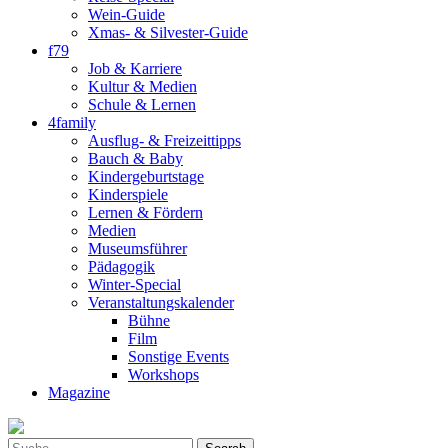
Wein-Guide
Xmas- & Silvester-Guide
f79
Job & Karriere
Kultur & Medien
Schule & Lernen
4family
Ausflug- & Freizeittipps
Bauch & Baby
Kindergeburtstage
Kinderspiele
Lernen & Fördern
Medien
Museumsführer
Pädagogik
Winter-Special
Veranstaltungskalender
Bühne
Film
Sonstige Events
Workshops
Magazine