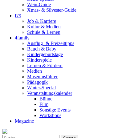
Wein-Guide
Xmas- & Silvester-Guide
f79
Job & Karriere
Kultur & Medien
Schule & Lernen
4family
Ausflug- & Freizeittipps
Bauch & Baby
Kindergeburtstage
Kinderspiele
Lernen & Fördern
Medien
Museumsführer
Pädagogik
Winter-Special
Veranstaltungskalender
Bühne
Film
Sonstige Events
Workshops
Magazine