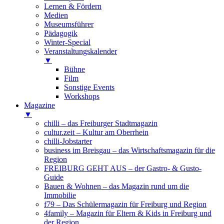
Lernen & Fördern
Medien
Museumsführer
Pädagogik
Winter-Special
Veranstaltungskalender
▼
Bühne
Film
Sonstige Events
Workshops
Magazine
▼
chilli – das Freiburger Stadtmagazin
cultur.zeit – Kultur am Oberrhein
chilli-Jobstarter
business im Breisgau – das Wirtschaftsmagazin für die
Region
FREIBURG GEHT AUS – der Gastro- & Gusto-
Guide
Bauen & Wohnen – das Magazin rund um die
Immobilie
f79 – Das Schülermagazin für Freiburg und Region
4family – Magazin für Eltern & Kids in Freiburg und
der Region