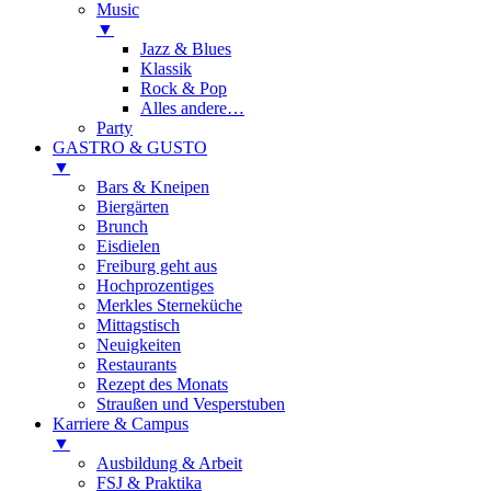
Music
▼
Jazz & Blues
Klassik
Rock & Pop
Alles andere…
Party
GASTRO & GUSTO
▼
Bars & Kneipen
Biergärten
Brunch
Eisdielen
Freiburg geht aus
Hochprozentiges
Merkles Sterneküche
Mittagstisch
Neuigkeiten
Restaurants
Rezept des Monats
Straußen und Vesperstuben
Karriere & Campus
▼
Ausbildung & Arbeit
FSJ & Praktika