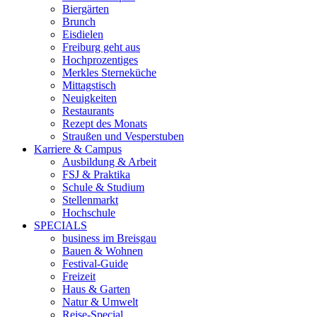
Biergärten
Brunch
Eisdielen
Freiburg geht aus
Hochprozentiges
Merkles Sterneküche
Mittagstisch
Neuigkeiten
Restaurants
Rezept des Monats
Straußen und Vesperstuben
Karriere & Campus
Ausbildung & Arbeit
FSJ & Praktika
Schule & Studium
Stellenmarkt
Hochschule
SPECIALS
business im Breisgau
Bauen & Wohnen
Festival-Guide
Freizeit
Haus & Garten
Natur & Umwelt
Reise-Special