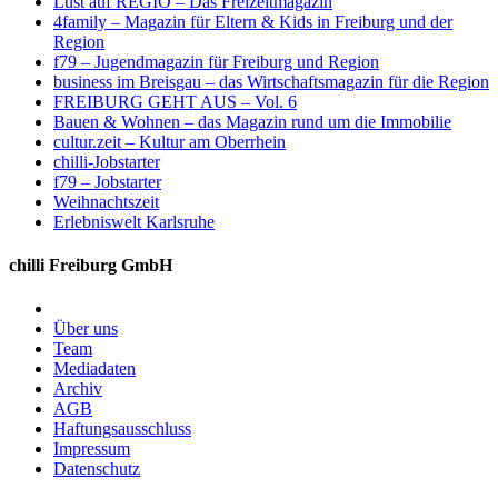
Lust auf REGIO – Das Freizeitmagazin
4family – Magazin für Eltern & Kids in Freiburg und der
Region
f79 – Jugendmagazin für Freiburg und Region
business im Breisgau – das Wirtschaftsmagazin für die Region
FREIBURG GEHT AUS – Vol. 6
Bauen & Wohnen – das Magazin rund um die Immobilie
cultur.zeit – Kultur am Oberrhein
chilli-Jobstarter
f79 – Jobstarter
Weihnachtszeit
Erlebniswelt Karlsruhe
chilli Freiburg GmbH
Über uns
Team
Mediadaten
Archiv
AGB
Haftungsausschluss
Impressum
Datenschutz