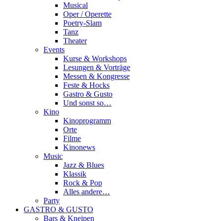
Musical
Oper / Operette
Poetry-Slam
Tanz
Theater
Events
Kurse & Workshops
Lesungen & Vorträge
Messen & Kongresse
Feste & Hocks
Gastro & Gusto
Und sonst so…
Kino
Kinoprogramm
Orte
Filme
Kinonews
Music
Jazz & Blues
Klassik
Rock & Pop
Alles andere…
Party
GASTRO & GUSTO
Bars & Kneipen