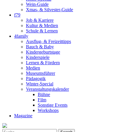
Wein-Guide
Xmas- & Silvester-Guide
f79
Job & Karriere
Kultur & Medien
Schule & Lernen
4family
Ausflug- & Freizeittipps
Bauch & Baby
Kindergeburtstage
Kinderspiele
Lernen & Fördern
Medien
Museumsführer
Pädagogik
Winter-Special
Veranstaltungskalender
Bühne
Film
Sonstige Events
Workshops
Magazine