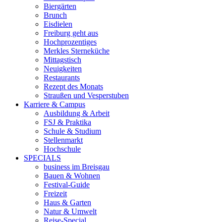
Biergärten
Brunch
Eisdielen
Freiburg geht aus
Hochprozentiges
Merkles Sterneküche
Mittagstisch
Neuigkeiten
Restaurants
Rezept des Monats
Straußen und Vesperstuben
Karriere & Campus
Ausbildung & Arbeit
FSJ & Praktika
Schule & Studium
Stellenmarkt
Hochschule
SPECIALS
business im Breisgau
Bauen & Wohnen
Festival-Guide
Freizeit
Haus & Garten
Natur & Umwelt
Reise-Special