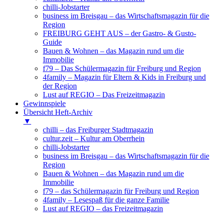
chilli-Jobstarter
business im Breisgau – das Wirtschaftsmagazin für die
Region
FREIBURG GEHT AUS – der Gastro- & Gusto-
Guide
Bauen & Wohnen – das Magazin rund um die
Immobilie
f79 – Das Schülermagazin für Freiburg und Region
4family – Magazin für Eltern & Kids in Freiburg und
der Region
Lust auf REGIO – Das Freizeitmagazin
Gewinnspiele
Übersicht Heft-Archiv
▼
chilli – das Freiburger Stadtmagazin
cultur.zeit – Kultur am Oberrhein
chilli-Jobstarter
business im Breisgau – das Wirtschaftsmagazin für die
Region
Bauen & Wohnen – das Magazin rund um die
Immobilie
f79 – das Schülermagazin für Freiburg und Region
4family – Lesespaß für die ganze Familie
Lust auf REGIO – das Freizeitmagazin