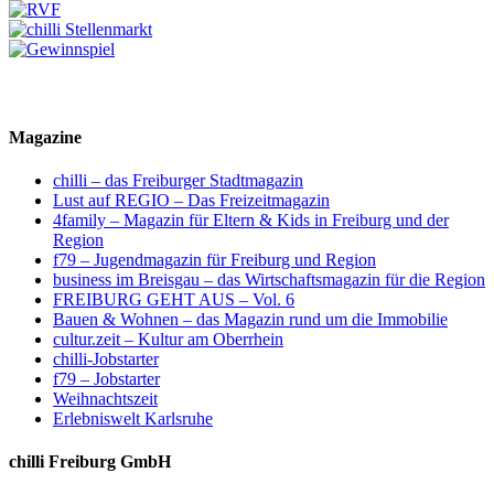
Magazine
chilli – das Freiburger Stadtmagazin
Lust auf REGIO – Das Freizeitmagazin
4family – Magazin für Eltern & Kids in Freiburg und der
Region
f79 – Jugendmagazin für Freiburg und Region
business im Breisgau – das Wirtschaftsmagazin für die Region
FREIBURG GEHT AUS – Vol. 6
Bauen & Wohnen – das Magazin rund um die Immobilie
cultur.zeit – Kultur am Oberrhein
chilli-Jobstarter
f79 – Jobstarter
Weihnachtszeit
Erlebniswelt Karlsruhe
chilli Freiburg GmbH