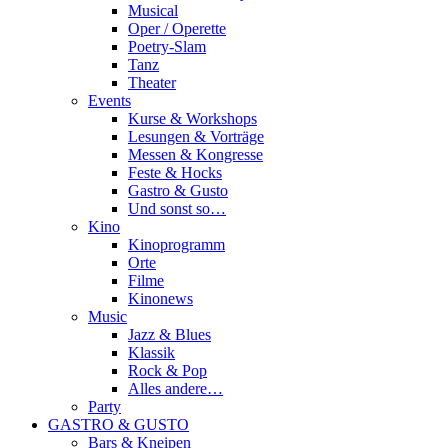
Musical
Oper / Operette
Poetry-Slam
Tanz
Theater
Events
Kurse & Workshops
Lesungen & Vorträge
Messen & Kongresse
Feste & Hocks
Gastro & Gusto
Und sonst so…
Kino
Kinoprogramm
Orte
Filme
Kinonews
Music
Jazz & Blues
Klassik
Rock & Pop
Alles andere…
Party
GASTRO & GUSTO
Bars & Kneipen