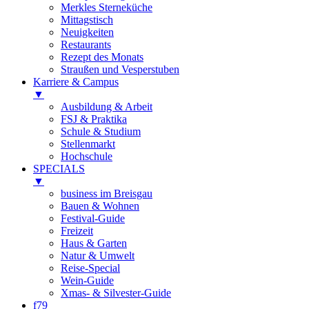
Merkles Sterneküche
Mittagstisch
Neuigkeiten
Restaurants
Rezept des Monats
Straußen und Vesperstuben
Karriere & Campus
▼
Ausbildung & Arbeit
FSJ & Praktika
Schule & Studium
Stellenmarkt
Hochschule
SPECIALS
▼
business im Breisgau
Bauen & Wohnen
Festival-Guide
Freizeit
Haus & Garten
Natur & Umwelt
Reise-Special
Wein-Guide
Xmas- & Silvester-Guide
f79