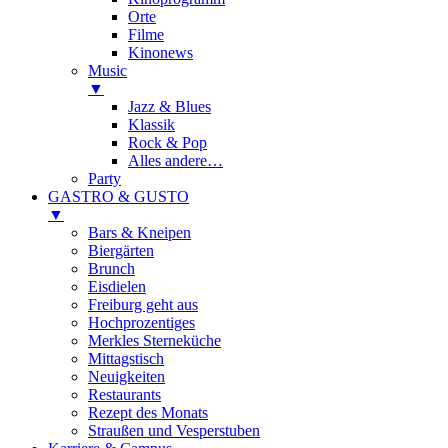
Orte
Filme
Kinonews
Music
▼
Jazz & Blues
Klassik
Rock & Pop
Alles andere…
Party
GASTRO & GUSTO
▼
Bars & Kneipen
Biergärten
Brunch
Eisdielen
Freiburg geht aus
Hochprozentiges
Merkles Sterneküche
Mittagstisch
Neuigkeiten
Restaurants
Rezept des Monats
Straußen und Vesperstuben