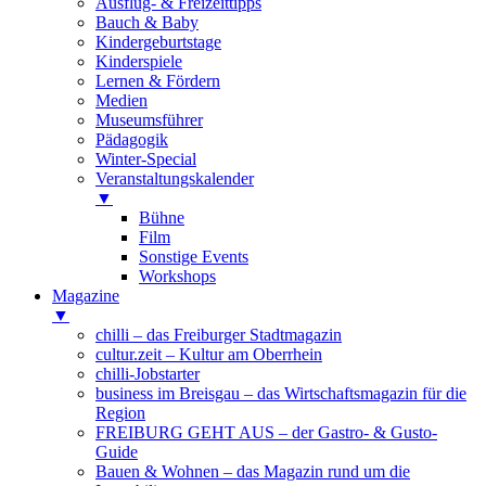
Ausflug- & Freizeittipps
Bauch & Baby
Kindergeburtstage
Kinderspiele
Lernen & Fördern
Medien
Museumsführer
Pädagogik
Winter-Special
Veranstaltungskalender
▼
Bühne
Film
Sonstige Events
Workshops
Magazine
▼
chilli – das Freiburger Stadtmagazin
cultur.zeit – Kultur am Oberrhein
chilli-Jobstarter
business im Breisgau – das Wirtschaftsmagazin für die
Region
FREIBURG GEHT AUS – der Gastro- & Gusto-
Guide
Bauen & Wohnen – das Magazin rund um die