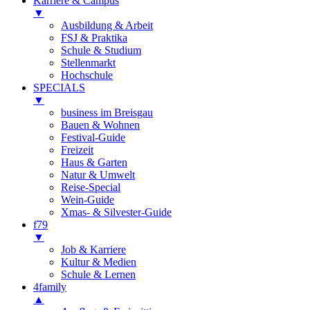
Karriere & Campus
▼
Ausbildung & Arbeit
FSJ & Praktika
Schule & Studium
Stellenmarkt
Hochschule
SPECIALS
▼
business im Breisgau
Bauen & Wohnen
Festival-Guide
Freizeit
Haus & Garten
Natur & Umwelt
Reise-Special
Wein-Guide
Xmas- & Silvester-Guide
f79
▼
Job & Karriere
Kultur & Medien
Schule & Lernen
4family
▲