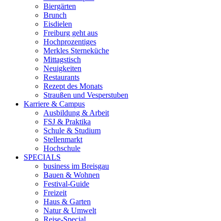
Biergärten
Brunch
Eisdielen
Freiburg geht aus
Hochprozentiges
Merkles Sterneküche
Mittagstisch
Neuigkeiten
Restaurants
Rezept des Monats
Straußen und Vesperstuben
Karriere & Campus
Ausbildung & Arbeit
FSJ & Praktika
Schule & Studium
Stellenmarkt
Hochschule
SPECIALS
business im Breisgau
Bauen & Wohnen
Festival-Guide
Freizeit
Haus & Garten
Natur & Umwelt
Reise-Special