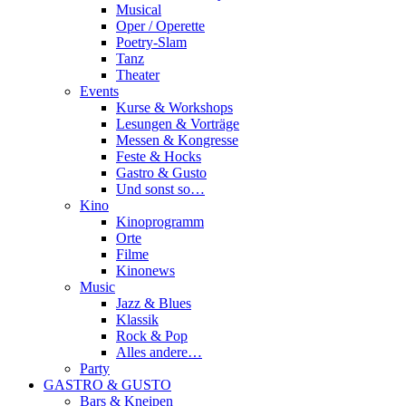
Musical
Oper / Operette
Poetry-Slam
Tanz
Theater
Events
Kurse & Workshops
Lesungen & Vorträge
Messen & Kongresse
Feste & Hocks
Gastro & Gusto
Und sonst so…
Kino
Kinoprogramm
Orte
Filme
Kinonews
Music
Jazz & Blues
Klassik
Rock & Pop
Alles andere…
Party
GASTRO & GUSTO
Bars & Kneipen