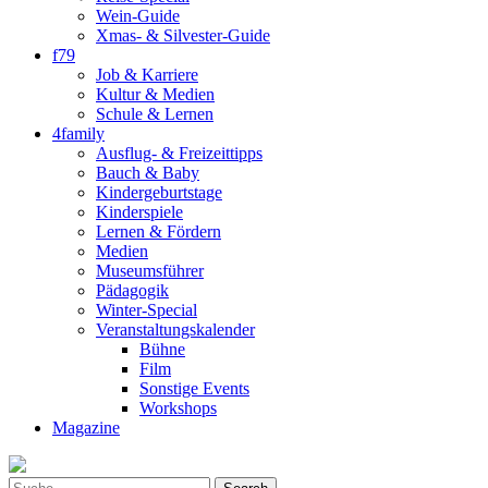
Wein-Guide
Xmas- & Silvester-Guide
f79
Job & Karriere
Kultur & Medien
Schule & Lernen
4family
Ausflug- & Freizeittipps
Bauch & Baby
Kindergeburtstage
Kinderspiele
Lernen & Fördern
Medien
Museumsführer
Pädagogik
Winter-Special
Veranstaltungskalender
Bühne
Film
Sonstige Events
Workshops
Magazine