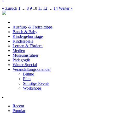
« Zurück
1
…
8
9
10
11
12
…
14
Weiter »
Ausflug- & Freizeittipps
Bauch & Baby
Kindergeburtstage
Kinderspiele
Lernen & Fördern
Medien
Museumsführer
Pädagogik
Winter-Special
Veranstaltungskalender
Bühne
Film
Sonstige Events
Workshops
Recent
Popular