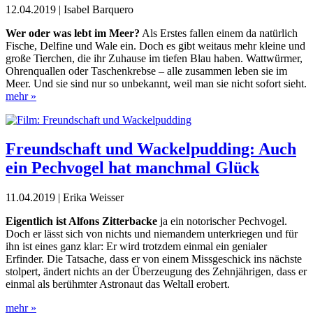
12.04.2019 | Isabel Barquero
Wer oder was lebt im Meer?
Als
Erstes fallen einem da natürlich
Fische, Delfine und Wale ein. Doch es gibt weitaus mehr kleine und
große Tierchen, die ihr Zuhause im tiefen
Blau haben. Wattwürmer,
Ohren
quallen oder Taschenkrebse – alle zusammen leben sie im
Meer. Und sie sind nur so unbekannt, weil man sie nicht sofort sieht.
mehr »
Freundschaft und Wackelpudding: Auch
ein Pechvogel hat manchmal Glück
11.04.2019 | Erika Weisser
E
igentlich ist Alfons Zitterbacke
ja ein notorischer Pechvogel.
Doch er lässt sich von nichts und niemandem unterkriegen und für
ihn ist eines ganz klar: Er wird trotzdem einmal ein genialer
Erfinder. Die Tatsache, dass er von einem Missgeschick ins nächste
stolpert, ändert nichts an der Überzeugung des Zehnjährigen, dass er
einmal als berühmter Astronaut das Weltall erobert.
mehr »