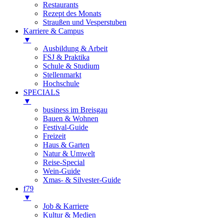
Restaurants
Rezept des Monats
Straußen und Vesperstuben
Karriere & Campus
▼
Ausbildung & Arbeit
FSJ & Praktika
Schule & Studium
Stellenmarkt
Hochschule
SPECIALS
▼
business im Breisgau
Bauen & Wohnen
Festival-Guide
Freizeit
Haus & Garten
Natur & Umwelt
Reise-Special
Wein-Guide
Xmas- & Silvester-Guide
f79
▼
Job & Karriere
Kultur & Medien