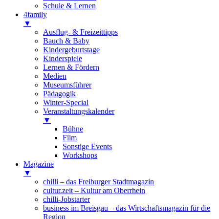
Schule & Lernen
4family
▼
Ausflug- & Freizeittipps
Bauch & Baby
Kindergeburtstage
Kinderspiele
Lernen & Fördern
Medien
Museumsführer
Pädagogik
Winter-Special
Veranstaltungskalender
▼
Bühne
Film
Sonstige Events
Workshops
Magazine
▼
chilli – das Freiburger Stadtmagazin
cultur.zeit – Kultur am Oberrhein
chilli-Jobstarter
business im Breisgau – das Wirtschaftsmagazin für die
Region