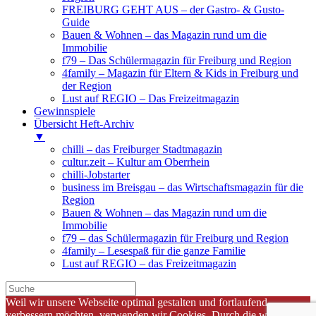
FREIBURG GEHT AUS – der Gastro- & Gusto-
Guide
Bauen & Wohnen – das Magazin rund um die
Immobilie
f79 – Das Schülermagazin für Freiburg und Region
4family – Magazin für Eltern & Kids in Freiburg und
der Region
Lust auf REGIO – Das Freizeitmagazin
Gewinnspiele
Übersicht Heft-Archiv
▼
chilli – das Freiburger Stadtmagazin
cultur.zeit – Kultur am Oberrhein
chilli-Jobstarter
business im Breisgau – das Wirtschaftsmagazin für die
Region
Bauen & Wohnen – das Magazin rund um die
Immobilie
f79 – das Schülermagazin für Freiburg und Region
4family – Lesespaß für die ganze Familie
Lust auf REGIO – das Freizeitmagazin
Weil wir unsere Webseite optimal gestalten und fortlaufend
verbessern möchten, verwenden wir Cookies. Durch die weitere