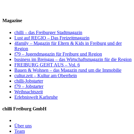
Magazine
chilli – das Freiburger Stadtmagazin
Lust auf REGIO – Das Freizeitmagazin
4family – Magazin für Eltern & Kids in Freiburg und der
Region
f79 – Jugendmagazin für Freiburg und Region
business im Breisgau – das Wirtschaftsmagazin für die Region
FREIBURG GEHT AUS – Vol. 6
Bauen & Wohnen – das Magazin rund um die Immobilie
cultur.zeit – Kultur am Oberrhein
chilli-Jobstarter
f79 – Jobstarter
Weihnachtszeit
Erlebniswelt Karlsruhe
chilli Freiburg GmbH
Über uns
Team