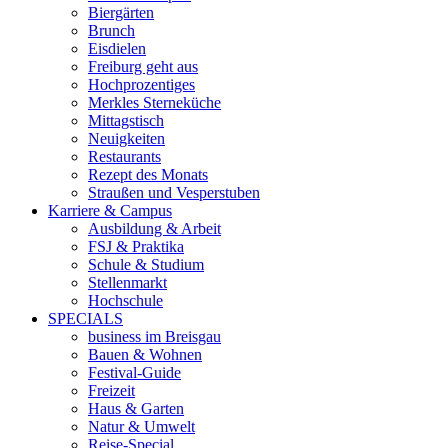
Biergärten
Brunch
Eisdielen
Freiburg geht aus
Hochprozentiges
Merkles Sterneküche
Mittagstisch
Neuigkeiten
Restaurants
Rezept des Monats
Straußen und Vesperstuben
Karriere & Campus
Ausbildung & Arbeit
FSJ & Praktika
Schule & Studium
Stellenmarkt
Hochschule
SPECIALS
business im Breisgau
Bauen & Wohnen
Festival-Guide
Freizeit
Haus & Garten
Natur & Umwelt
Reise-Special