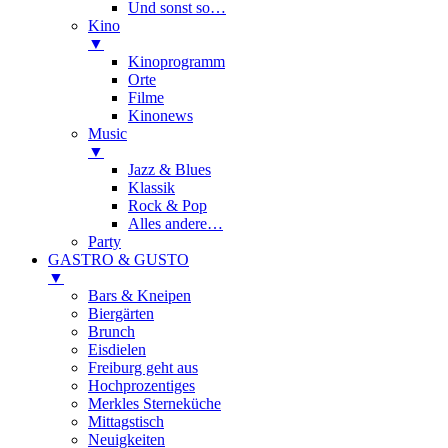
Und sonst so…
Kino
▼
Kinoprogramm
Orte
Filme
Kinonews
Music
▼
Jazz & Blues
Klassik
Rock & Pop
Alles andere…
Party
GASTRO & GUSTO
▼
Bars & Kneipen
Biergärten
Brunch
Eisdielen
Freiburg geht aus
Hochprozentiges
Merkles Sterneküche
Mittagstisch
Neuigkeiten