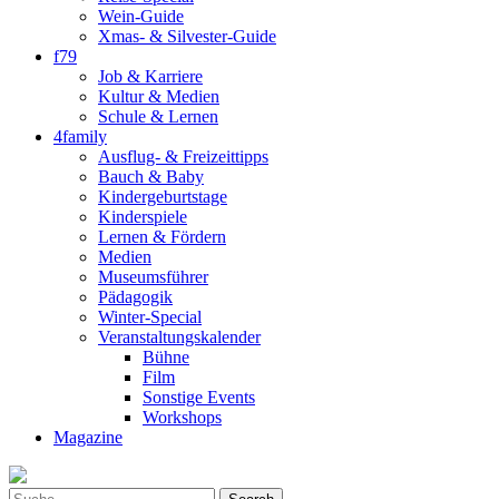
Wein-Guide
Xmas- & Silvester-Guide
f79
Job & Karriere
Kultur & Medien
Schule & Lernen
4family
Ausflug- & Freizeittipps
Bauch & Baby
Kindergeburtstage
Kinderspiele
Lernen & Fördern
Medien
Museumsführer
Pädagogik
Winter-Special
Veranstaltungskalender
Bühne
Film
Sonstige Events
Workshops
Magazine