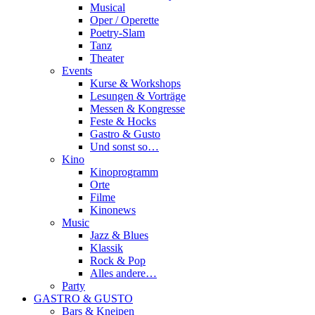
Musical
Oper / Operette
Poetry-Slam
Tanz
Theater
Events
Kurse & Workshops
Lesungen & Vorträge
Messen & Kongresse
Feste & Hocks
Gastro & Gusto
Und sonst so…
Kino
Kinoprogramm
Orte
Filme
Kinonews
Music
Jazz & Blues
Klassik
Rock & Pop
Alles andere…
Party
GASTRO & GUSTO
Bars & Kneipen