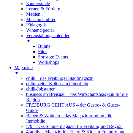
Kinderspiele
Lernen & Fördern
Medien
Museumsführer
Pädagogik
Winter-Special
Veranstaltungskalender
▼
Bühne
Film
Sonstige Events
Workshops
Magazine
▼
chilli – das Freiburger Stadtmagazin
cultur.zeit – Kultur am Oberrhein
chilli-Jobstarter
business im Breisgau – das Wirtschaftsmagazin für die
Region
FREIBURG GEHT AUS – der Gastro- & Gusto-
Guide
Bauen & Wohnen – das Magazin rund um die
Immobilie
f79 – Das Schülermagazin für Freiburg und Region
4family – Magazin für Eltern & Kids in Freiburg und