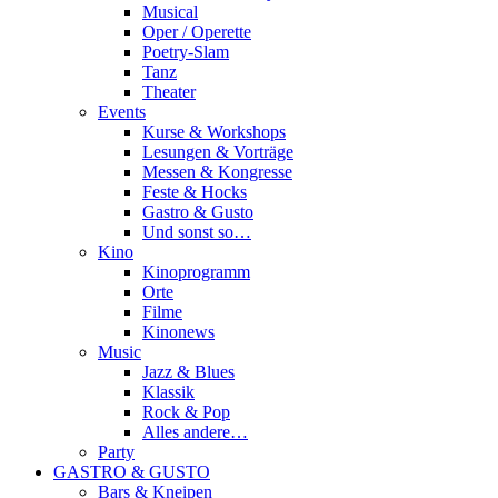
Musical
Oper / Operette
Poetry-Slam
Tanz
Theater
Events
Kurse & Workshops
Lesungen & Vorträge
Messen & Kongresse
Feste & Hocks
Gastro & Gusto
Und sonst so…
Kino
Kinoprogramm
Orte
Filme
Kinonews
Music
Jazz & Blues
Klassik
Rock & Pop
Alles andere…
Party
GASTRO & GUSTO
Bars & Kneipen