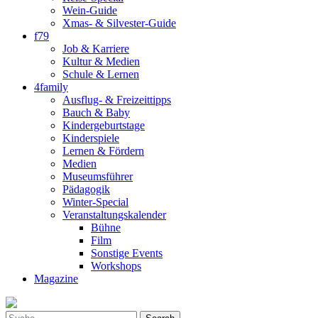
Wein-Guide
Xmas- & Silvester-Guide
f79
Job & Karriere
Kultur & Medien
Schule & Lernen
4family
Ausflug- & Freizeittipps
Bauch & Baby
Kindergeburtstage
Kinderspiele
Lernen & Fördern
Medien
Museumsführer
Pädagogik
Winter-Special
Veranstaltungskalender
Bühne
Film
Sonstige Events
Workshops
Magazine