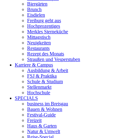
Biergärten
Brunch
Eisdielen
Freiburg geht aus
Hochprozentiges
Merkles Sterneküche
Mittagstisch
Neuigkeiten
Restaurants
Rezept des Monats
Straußen und Vesperstuben
Karriere & Campus
Ausbildung & Arbeit
FSJ & Praktika
Schule & Studium
Stellenmarkt
Hochschule
SPECIALS
business im Breisgau
Bauen & Wohnen
Festival-Guide
Freizeit
Haus & Garten
Natur & Umwelt
Reise-Special