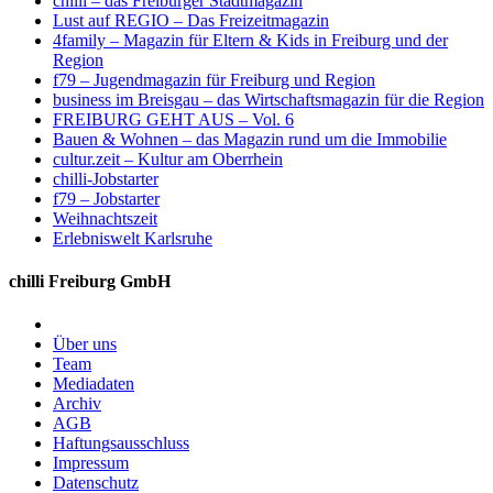
chilli – das Freiburger Stadtmagazin
Lust auf REGIO – Das Freizeitmagazin
4family – Magazin für Eltern & Kids in Freiburg und der
Region
f79 – Jugendmagazin für Freiburg und Region
business im Breisgau – das Wirtschaftsmagazin für die Region
FREIBURG GEHT AUS – Vol. 6
Bauen & Wohnen – das Magazin rund um die Immobilie
cultur.zeit – Kultur am Oberrhein
chilli-Jobstarter
f79 – Jobstarter
Weihnachtszeit
Erlebniswelt Karlsruhe
chilli Freiburg GmbH
Über uns
Team
Mediadaten
Archiv
AGB
Haftungsausschluss
Impressum
Datenschutz