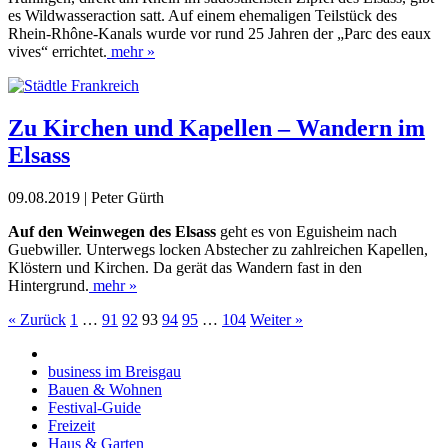
es Wildwasseraction satt. Auf einem ehemaligen Teilstück des
Rhein-Rhône-Kanals wurde vor rund 25 Jahren der „Parc des eaux
vives“ errichtet.
mehr »
Zu Kirchen und Kapellen – Wandern im
Elsass
09.08.2019 | Peter Gürth
Auf den Weinwegen des Elsass
geht es von Eguisheim nach
Guebwiller. Unterwegs locken Abstecher zu zahlreichen Kapellen,
Klöstern und Kirchen. Da gerät das Wandern fast in den
Hintergrund.
mehr »
« Zurück
1
…
91
92
93
94
95
…
104
Weiter »
business im Breisgau
Bauen & Wohnen
Festival-Guide
Freizeit
Haus & Garten