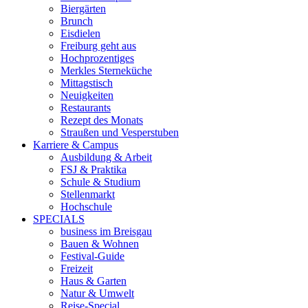
Biergärten
Brunch
Eisdielen
Freiburg geht aus
Hochprozentiges
Merkles Sterneküche
Mittagstisch
Neuigkeiten
Restaurants
Rezept des Monats
Straußen und Vesperstuben
Karriere & Campus
Ausbildung & Arbeit
FSJ & Praktika
Schule & Studium
Stellenmarkt
Hochschule
SPECIALS
business im Breisgau
Bauen & Wohnen
Festival-Guide
Freizeit
Haus & Garten
Natur & Umwelt
Reise-Special