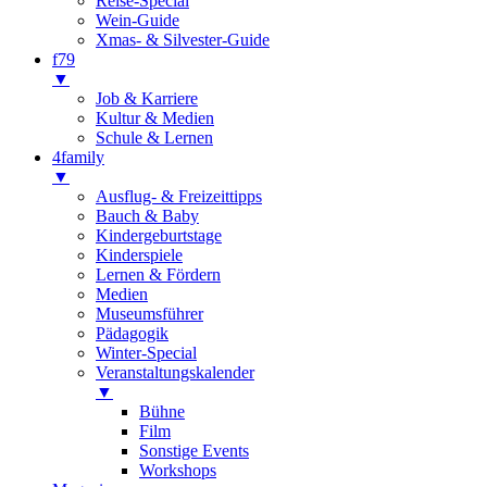
Reise-Special
Wein-Guide
Xmas- & Silvester-Guide
f79
▼
Job & Karriere
Kultur & Medien
Schule & Lernen
4family
▼
Ausflug- & Freizeittipps
Bauch & Baby
Kindergeburtstage
Kinderspiele
Lernen & Fördern
Medien
Museumsführer
Pädagogik
Winter-Special
Veranstaltungskalender
▼
Bühne
Film
Sonstige Events
Workshops