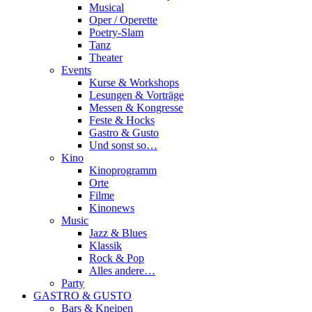
Musical
Oper / Operette
Poetry-Slam
Tanz
Theater
Events
Kurse & Workshops
Lesungen & Vorträge
Messen & Kongresse
Feste & Hocks
Gastro & Gusto
Und sonst so…
Kino
Kinoprogramm
Orte
Filme
Kinonews
Music
Jazz & Blues
Klassik
Rock & Pop
Alles andere…
Party
GASTRO & GUSTO
Bars & Kneipen