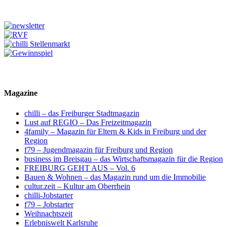
Magazine
chilli – das Freiburger Stadtmagazin
Lust auf REGIO – Das Freizeitmagazin
4family – Magazin für Eltern & Kids in Freiburg und der
Region
f79 – Jugendmagazin für Freiburg und Region
business im Breisgau – das Wirtschaftsmagazin für die Region
FREIBURG GEHT AUS – Vol. 6
Bauen & Wohnen – das Magazin rund um die Immobilie
cultur.zeit – Kultur am Oberrhein
chilli-Jobstarter
f79 – Jobstarter
Weihnachtszeit
Erlebniswelt Karlsruhe