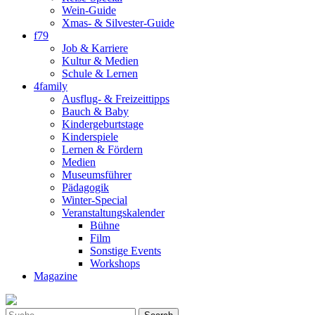
Wein-Guide
Xmas- & Silvester-Guide
f79
Job & Karriere
Kultur & Medien
Schule & Lernen
4family
Ausflug- & Freizeittipps
Bauch & Baby
Kindergeburtstage
Kinderspiele
Lernen & Fördern
Medien
Museumsführer
Pädagogik
Winter-Special
Veranstaltungskalender
Bühne
Film
Sonstige Events
Workshops
Magazine