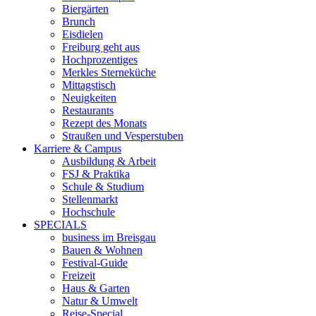
Biergärten
Brunch
Eisdielen
Freiburg geht aus
Hochprozentiges
Merkles Sterneküche
Mittagstisch
Neuigkeiten
Restaurants
Rezept des Monats
Straußen und Vesperstuben
Karriere & Campus
Ausbildung & Arbeit
FSJ & Praktika
Schule & Studium
Stellenmarkt
Hochschule
SPECIALS
business im Breisgau
Bauen & Wohnen
Festival-Guide
Freizeit
Haus & Garten
Natur & Umwelt
Reise-Special