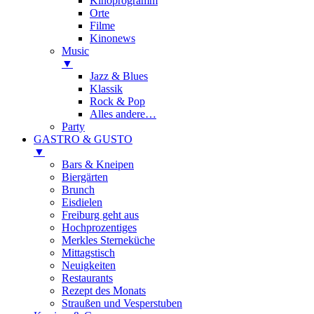
Kinoprogramm
Orte
Filme
Kinonews
Music
▼
Jazz & Blues
Klassik
Rock & Pop
Alles andere…
Party
GASTRO & GUSTO
▼
Bars & Kneipen
Biergärten
Brunch
Eisdielen
Freiburg geht aus
Hochprozentiges
Merkles Sterneküche
Mittagstisch
Neuigkeiten
Restaurants
Rezept des Monats
Straußen und Vesperstuben