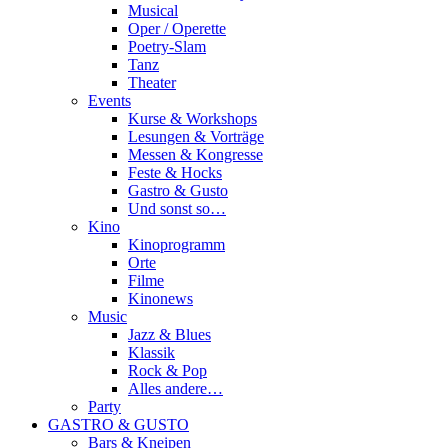
Musical
Oper / Operette
Poetry-Slam
Tanz
Theater
Events
Kurse & Workshops
Lesungen & Vorträge
Messen & Kongresse
Feste & Hocks
Gastro & Gusto
Und sonst so…
Kino
Kinoprogramm
Orte
Filme
Kinonews
Music
Jazz & Blues
Klassik
Rock & Pop
Alles andere…
Party
GASTRO & GUSTO
Bars & Kneipen