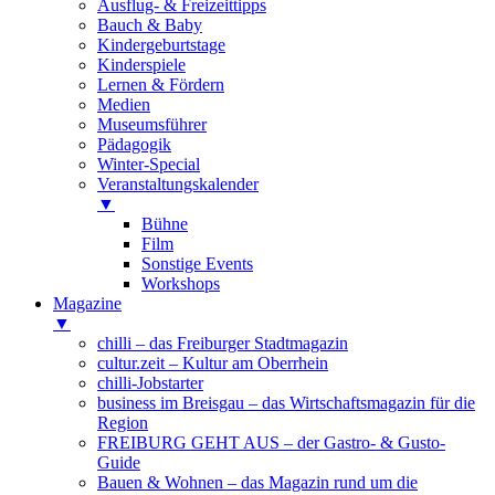
Ausflug- & Freizeittipps
Bauch & Baby
Kindergeburtstage
Kinderspiele
Lernen & Fördern
Medien
Museumsführer
Pädagogik
Winter-Special
Veranstaltungskalender
▼
Bühne
Film
Sonstige Events
Workshops
Magazine
▼
chilli – das Freiburger Stadtmagazin
cultur.zeit – Kultur am Oberrhein
chilli-Jobstarter
business im Breisgau – das Wirtschaftsmagazin für die
Region
FREIBURG GEHT AUS – der Gastro- & Gusto-
Guide
Bauen & Wohnen – das Magazin rund um die