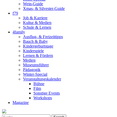
Wein-Guide
Xmas- & Silvester-Guide
f79
Job & Karriere
Kultur & Medien
Schule & Lernen
4family
Ausflug- & Freizeittipps
Bauch & Baby
Kindergeburtstage
Kinderspiele
Lernen & Fördern
Medien
Museumsführer
Pädagogik
Winter-Special
Veranstaltungskalender
Bühne
Film
Sonstige Events
Workshops
Magazine