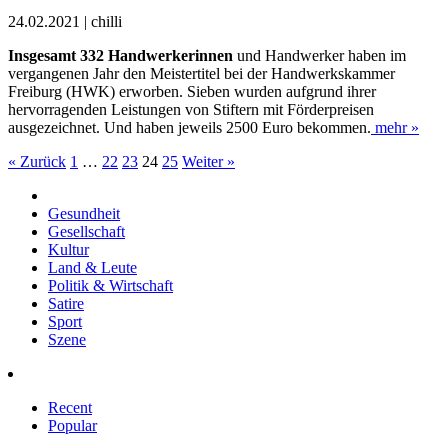
24.02.2021 | chilli
I
nsgesamt 332 Handwerkerin
nen
und Handwerker haben im
vergangenen Jahr den Meistertitel bei der Handwerkskammer
Freiburg (HWK) erworben. Sieben wurden aufgrund ihrer
hervorra
genden Leistungen von Stiftern mit Förderpreisen
ausgezeichnet. Und haben jeweils 2500 Euro bekommen.
mehr »
« Zurück
1
…
22
23
24
25
Weiter »
Gesundheit
Gesellschaft
Kultur
Land & Leute
Politik & Wirtschaft
Satire
Sport
Szene
Recent
Popular