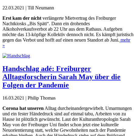
22.03.2021 | Till Neumann
E
rst kam der nicht
verlängerte Mietvertrag des Freiburger
Nachtkiosks „Bis Späti“. Dann ein drohendes
Alkoholverkaufsverbot ab 22 Uhr aus dem Rathaus. Aufgeben
möchte das 13-köpfige Kollektiv dennoch nicht. Es kämpft juristisch
gegen das Verbot und hofft auf einen neuen Standort ab Juni.
mehr
»
Handschlag adé: Freiburger
Alltagsforscherin Sarah May über die
Folgen der Pandemie
16.03.2021 | Philip Thomas
Corona hat unseren
Alltag durcheinandergewirbelt. Umarmungen
und ein fester Händedruck sind auf einmal tabu, Arbeiten von zu
Hause ist plötzlich gewünscht. Laut der Kulturanthropologin Sarah
May von der Freiburger Uni findet schon jetzt eine kulturelle
Neuorientierung statt, welche Ge
wohnheiten nach der Pandemie
erhalten
bleiben. Auch der Händedruck stehe auf dem Prüfstand.