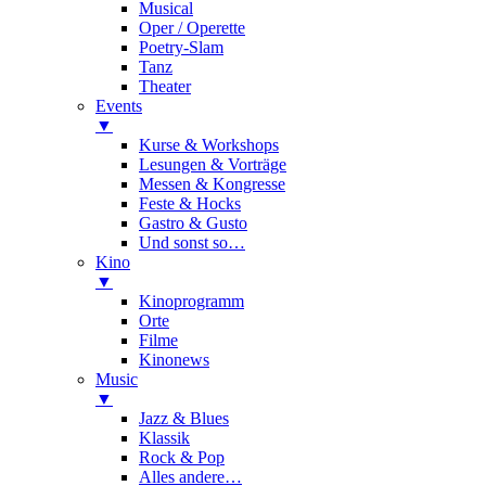
Musical
Oper / Operette
Poetry-Slam
Tanz
Theater
Events
▼
Kurse & Workshops
Lesungen & Vorträge
Messen & Kongresse
Feste & Hocks
Gastro & Gusto
Und sonst so…
Kino
▼
Kinoprogramm
Orte
Filme
Kinonews
Music
▼
Jazz & Blues
Klassik
Rock & Pop
Alles andere…