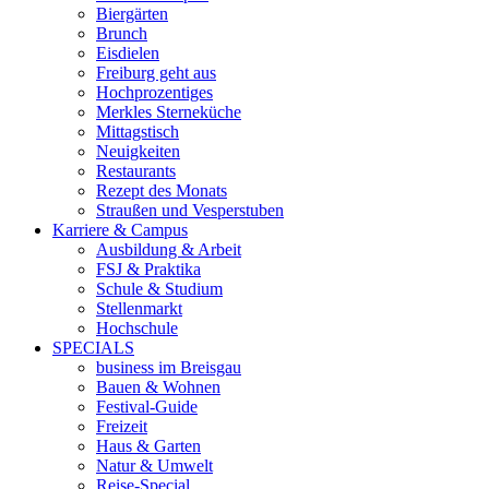
Biergärten
Brunch
Eisdielen
Freiburg geht aus
Hochprozentiges
Merkles Sterneküche
Mittagstisch
Neuigkeiten
Restaurants
Rezept des Monats
Straußen und Vesperstuben
Karriere & Campus
Ausbildung & Arbeit
FSJ & Praktika
Schule & Studium
Stellenmarkt
Hochschule
SPECIALS
business im Breisgau
Bauen & Wohnen
Festival-Guide
Freizeit
Haus & Garten
Natur & Umwelt
Reise-Special