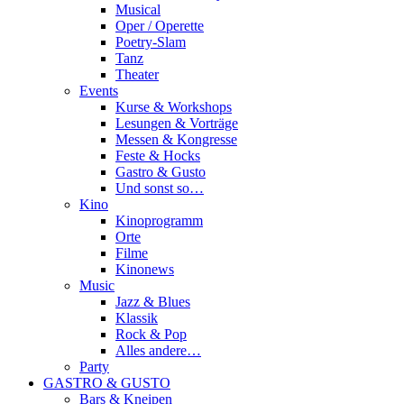
Musical
Oper / Operette
Poetry-Slam
Tanz
Theater
Events
Kurse & Workshops
Lesungen & Vorträge
Messen & Kongresse
Feste & Hocks
Gastro & Gusto
Und sonst so…
Kino
Kinoprogramm
Orte
Filme
Kinonews
Music
Jazz & Blues
Klassik
Rock & Pop
Alles andere…
Party
GASTRO & GUSTO
Bars & Kneipen