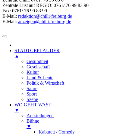
Zentrale Lust auf REGIO: 0761/ 76 99 83 90
Fax: 0761/ 76 99 83 99
E-Mail:
redaktion@chilli-freiburg.de
E-Mail:
anzeigen@chilli-freiburg.de
STADTGEPLAUDER
▲
Gesundheit
Gesellschaft
Kultur
Land & Leute
Politik & Wirtschaft
Satire
Sport
Szene
WO GEHT WAS?
▼
Ausstellungen
Bühne
▼
Kabarett / Comedy