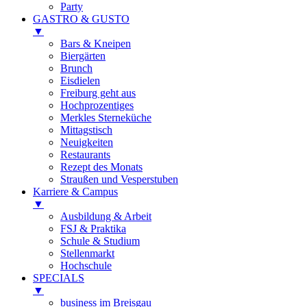
Party
GASTRO & GUSTO
▼
Bars & Kneipen
Biergärten
Brunch
Eisdielen
Freiburg geht aus
Hochprozentiges
Merkles Sterneküche
Mittagstisch
Neuigkeiten
Restaurants
Rezept des Monats
Straußen und Vesperstuben
Karriere & Campus
▼
Ausbildung & Arbeit
FSJ & Praktika
Schule & Studium
Stellenmarkt
Hochschule
SPECIALS
▼
business im Breisgau