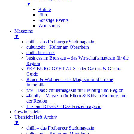
▼
Bühne
Film
Sonstige Events
Workshops
Magazine
▼
chilli – das Freiburger Stadtmagazin
cultur.zeit – Kultur am Oberrhein
chilli-Jobstarter
business im Breisgau – das Wirtschaftsmagazin für die
Region
FREIBURG GEHT AUS – der Gastro- & Gusto-
Guide
Bauen & Wohnen – das Magazin rund um die
Immobilie
f79 – Das Schülermagazin für Freiburg und Region
4family – Magazin für Eltern & Kids in Freiburg und
der Region
Lust auf REGIO – Das Freizeitmagazin
Gewinnspiele
Übersicht Heft-Archiv
▼
chilli – das Freiburger Stadtmagazin
cultur.zeit – Kultur am Oberrhein