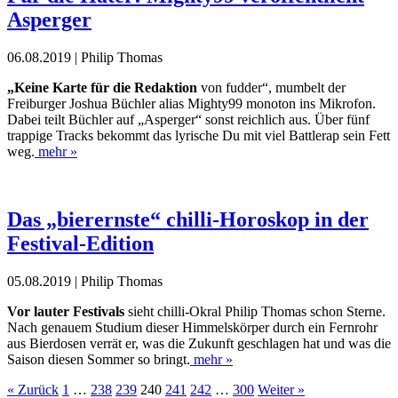
Asperger
06.08.2019 | Philip Thomas
„Keine Karte für die Redaktion
von fudder“, mumbelt der
Freiburger Joshua Büchler alias Mighty99 monoton ins Mikrofon.
Dabei teilt Büchler auf „Asperger“ sonst reichlich aus. Über fünf
trappige Tracks bekommt das lyrische Du mit viel Battlerap sein Fett
weg.
mehr »
Das „bierernste“ chilli-Horoskop in der
Festival-Edition
05.08.2019 | Philip Thomas
Vor lauter Festivals
sieht chilli-Okral Philip Thomas schon Sterne.
Nach genauem Studium dieser Himmelskörper durch ein Fernrohr
aus Bierdosen verrät er, was die Zukunft geschlagen hat und was die
Saison diesen Sommer so bringt.
mehr »
« Zurück
1
…
238
239
240
241
242
…
300
Weiter »