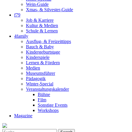
Wein-Guide
Xmas- & Silvester-Guide
f79
Job & Karriere
Kultur & Medien
Schule & Lernen
4family
Ausflug- & Freizeittipps
Bauch & Baby
Kindergeburtstage
Kinderspiele
Lernen & Fördern
Medien
Museumsführer
Pädagogik
Winter-Special
Veranstaltungskalender
Bühne
Film
Sonstige Events
Workshops
Magazine