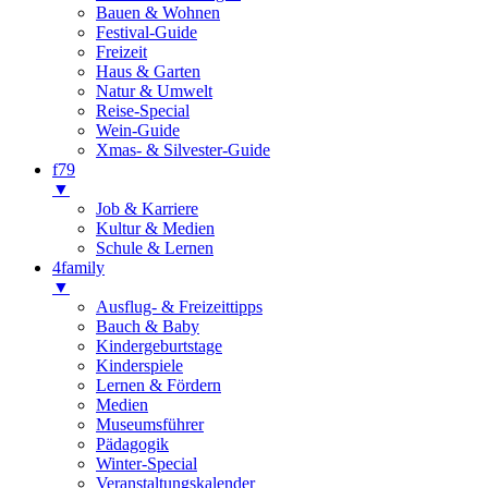
Bauen & Wohnen
Festival-Guide
Freizeit
Haus & Garten
Natur & Umwelt
Reise-Special
Wein-Guide
Xmas- & Silvester-Guide
f79
▼
Job & Karriere
Kultur & Medien
Schule & Lernen
4family
▼
Ausflug- & Freizeittipps
Bauch & Baby
Kindergeburtstage
Kinderspiele
Lernen & Fördern
Medien
Museumsführer
Pädagogik
Winter-Special
Veranstaltungskalender