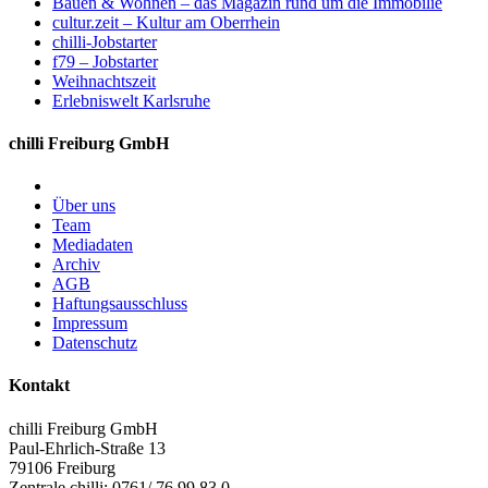
Bauen & Wohnen – das Magazin rund um die Immobilie
cultur.zeit – Kultur am Oberrhein
chilli-Jobstarter
f79 – Jobstarter
Weihnachtszeit
Erlebniswelt Karlsruhe
chilli Freiburg GmbH
Über uns
Team
Mediadaten
Archiv
AGB
Haftungsausschluss
Impressum
Datenschutz
Kontakt
chilli Freiburg GmbH
Paul-Ehrlich-Straße 13
79106 Freiburg
Zentrale chilli: 0761/ 76 99 83 0