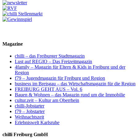
Magazine
chilli – das Freiburger Stadtmagazin
Lust auf REGIO – Das Freizeitmagazin
4family – Magazin für Eltern & Kids in Freiburg und der
Region
f79 – Jugendmagazin für Freiburg und Region
business im Breisgau – das Wirtschaftsmagazin für die Region
FREIBURG GEHT AUS – Vol. 6
Bauen & Wohnen – das Magazin rund um die Immobilie
cultur.zeit – Kultur am Oberrhein
chilli-Jobstarter
f79 – Jobstarter
Weihnachtszeit
Erlebniswelt Karlsruhe
chilli Freiburg GmbH