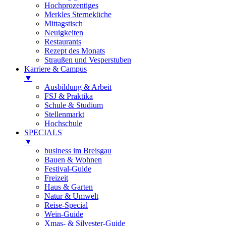
Hochprozentiges
Merkles Sterneküche
Mittagstisch
Neuigkeiten
Restaurants
Rezept des Monats
Straußen und Vesperstuben
Karriere & Campus
▼
Ausbildung & Arbeit
FSJ & Praktika
Schule & Studium
Stellenmarkt
Hochschule
SPECIALS
▼
business im Breisgau
Bauen & Wohnen
Festival-Guide
Freizeit
Haus & Garten
Natur & Umwelt
Reise-Special
Wein-Guide
Xmas- & Silvester-Guide