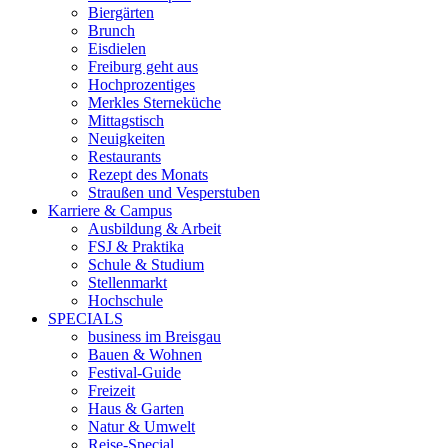
Biergärten
Brunch
Eisdielen
Freiburg geht aus
Hochprozentiges
Merkles Sterneküche
Mittagstisch
Neuigkeiten
Restaurants
Rezept des Monats
Straußen und Vesperstuben
Karriere & Campus
Ausbildung & Arbeit
FSJ & Praktika
Schule & Studium
Stellenmarkt
Hochschule
SPECIALS
business im Breisgau
Bauen & Wohnen
Festival-Guide
Freizeit
Haus & Garten
Natur & Umwelt
Reise-Special