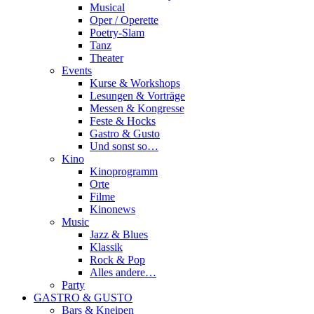
Musical
Oper / Operette
Poetry-Slam
Tanz
Theater
Events
Kurse & Workshops
Lesungen & Vorträge
Messen & Kongresse
Feste & Hocks
Gastro & Gusto
Und sonst so…
Kino
Kinoprogramm
Orte
Filme
Kinonews
Music
Jazz & Blues
Klassik
Rock & Pop
Alles andere…
Party
GASTRO & GUSTO
Bars & Kneipen