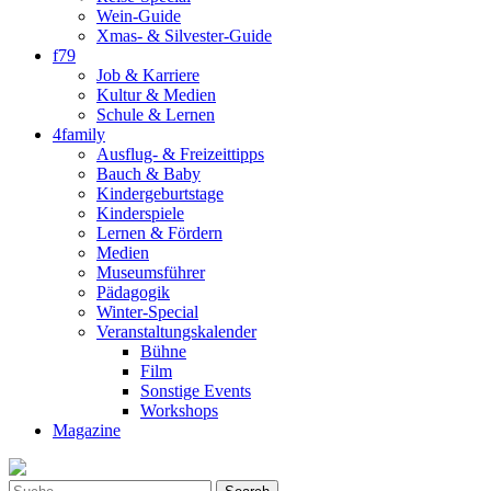
Wein-Guide
Xmas- & Silvester-Guide
f79
Job & Karriere
Kultur & Medien
Schule & Lernen
4family
Ausflug- & Freizeittipps
Bauch & Baby
Kindergeburtstage
Kinderspiele
Lernen & Fördern
Medien
Museumsführer
Pädagogik
Winter-Special
Veranstaltungskalender
Bühne
Film
Sonstige Events
Workshops
Magazine