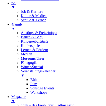
f79
▼
Job & Karriere
Kultur & Medien
Schule & Lernen
4family
▼
Ausflug- & Freizeittipps
Bauch & Baby
Kindergeburtstage
Kinderspiele
Lernen & Fördern
Medien
Museumsführer
Pädagogik
Winter-Special
Veranstaltungskalender
▼
Bühne
Film
Sonstige Events
Workshops
Magazine
▼
chilli – das Freiburger Stadtmagazin