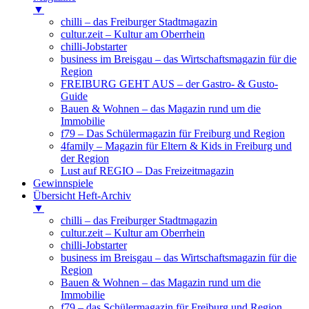
▼
chilli – das Freiburger Stadtmagazin
cultur.zeit – Kultur am Oberrhein
chilli-Jobstarter
business im Breisgau – das Wirtschaftsmagazin für die
Region
FREIBURG GEHT AUS – der Gastro- & Gusto-
Guide
Bauen & Wohnen – das Magazin rund um die
Immobilie
f79 – Das Schülermagazin für Freiburg und Region
4family – Magazin für Eltern & Kids in Freiburg und
der Region
Lust auf REGIO – Das Freizeitmagazin
Gewinnspiele
Übersicht Heft-Archiv
▼
chilli – das Freiburger Stadtmagazin
cultur.zeit – Kultur am Oberrhein
chilli-Jobstarter
business im Breisgau – das Wirtschaftsmagazin für die
Region
Bauen & Wohnen – das Magazin rund um die
Immobilie
f79 – das Schülermagazin für Freiburg und Region