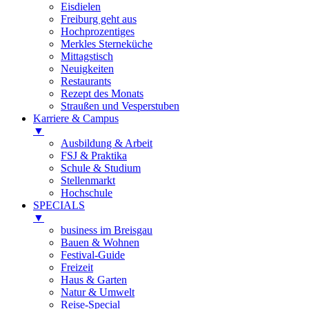
Eisdielen
Freiburg geht aus
Hochprozentiges
Merkles Sterneküche
Mittagstisch
Neuigkeiten
Restaurants
Rezept des Monats
Straußen und Vesperstuben
Karriere & Campus
▼
Ausbildung & Arbeit
FSJ & Praktika
Schule & Studium
Stellenmarkt
Hochschule
SPECIALS
▼
business im Breisgau
Bauen & Wohnen
Festival-Guide
Freizeit
Haus & Garten
Natur & Umwelt
Reise-Special