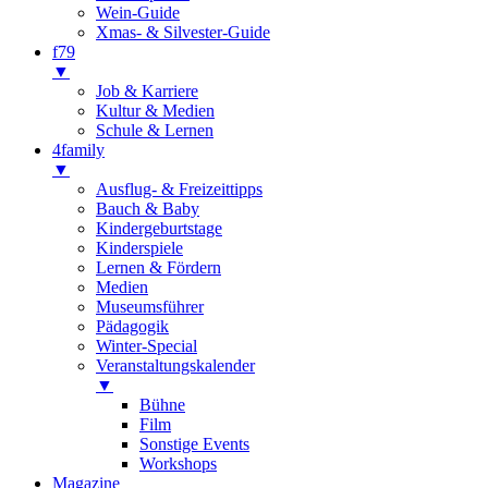
Wein-Guide
Xmas- & Silvester-Guide
f79
▼
Job & Karriere
Kultur & Medien
Schule & Lernen
4family
▼
Ausflug- & Freizeittipps
Bauch & Baby
Kindergeburtstage
Kinderspiele
Lernen & Fördern
Medien
Museumsführer
Pädagogik
Winter-Special
Veranstaltungskalender
▼
Bühne
Film
Sonstige Events
Workshops
Magazine