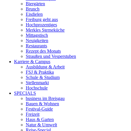
Biergärten
Brunch
Eisdielen
Freiburg geht aus
Hochprozentiges
Merkles Sterneküche
Mittagstisch
Neuigkeiten
Restaurants
Rezept des Monats
Straußen und Vesperstuben
Karriere & Campus
Ausbildung & Arbeit
FSJ & Praktika
Schule & Studium
Stellenmarkt
Hochschule
SPECIALS
business im Breisgau
Bauen & Wohnen
Festival-Guide
Freizeit
Haus & Garten
Natur & Umwelt
Reise-Special