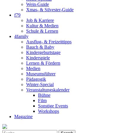
Wein-Guide
Xmas- & Silvester-Guide
f79
Job & Karriere
Kultur & Medien
Schule & Lernen
4family
Ausflug- & Freizeittipps
Bauch & Baby
Kindergeburtstage
Kinderspiele
Lernen & Fördern
Medien
Museumsführer
Pädagogik
Winter-Special
Veranstaltungskalender
Bühne
Film
Sonstige Events
Workshops
Magazine