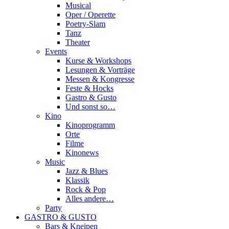
Musical
Oper / Operette
Poetry-Slam
Tanz
Theater
Events
Kurse & Workshops
Lesungen & Vorträge
Messen & Kongresse
Feste & Hocks
Gastro & Gusto
Und sonst so…
Kino
Kinoprogramm
Orte
Filme
Kinonews
Music
Jazz & Blues
Klassik
Rock & Pop
Alles andere…
Party
GASTRO & GUSTO
Bars & Kneipen