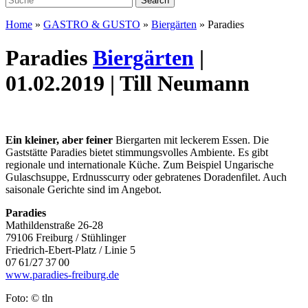
Home
»
GASTRO & GUSTO
»
Biergärten
»
Paradies
Paradies
Biergärten
|
01.02.2019 | Till Neumann
Ein kleiner, aber feiner
Biergarten mit leckerem Essen. Die
Gaststätte Paradies bietet stimmungsvolles Ambiente. Es gibt
regionale und internationale Küche. Zum Beispiel Ungarische
Gulaschsuppe, Erdnusscurry oder gebratenes Doradenfilet. Auch
saisonale Gerichte sind im Angebot.
Paradies
Mathildenstraße 26-28
79106 Freiburg / Stühlinger
Friedrich-Ebert-Platz / Linie 5
07 61/27 37 00
www.paradies-freiburg.de
Foto: © tln