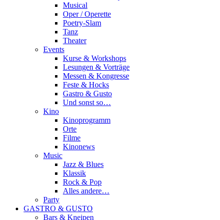
Musical
Oper / Operette
Poetry-Slam
Tanz
Theater
Events
Kurse & Workshops
Lesungen & Vorträge
Messen & Kongresse
Feste & Hocks
Gastro & Gusto
Und sonst so…
Kino
Kinoprogramm
Orte
Filme
Kinonews
Music
Jazz & Blues
Klassik
Rock & Pop
Alles andere…
Party
GASTRO & GUSTO
Bars & Kneipen