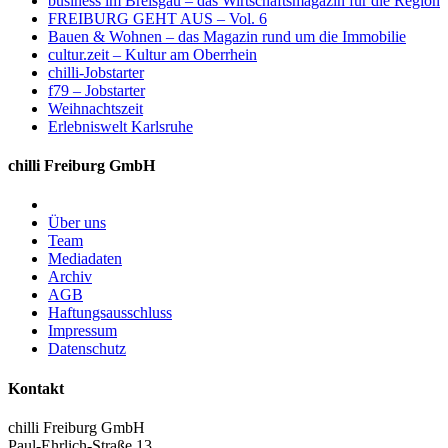
business im Breisgau – das Wirtschaftsmagazin für die Region
FREIBURG GEHT AUS – Vol. 6
Bauen & Wohnen – das Magazin rund um die Immobilie
cultur.zeit – Kultur am Oberrhein
chilli-Jobstarter
f79 – Jobstarter
Weihnachtszeit
Erlebniswelt Karlsruhe
chilli Freiburg GmbH
Über uns
Team
Mediadaten
Archiv
AGB
Haftungsausschluss
Impressum
Datenschutz
Kontakt
chilli Freiburg GmbH
Paul-Ehrlich-Straße 13