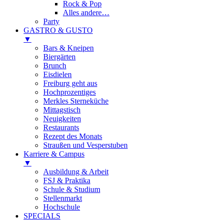
Rock & Pop
Alles andere…
Party
GASTRO & GUSTO
▼
Bars & Kneipen
Biergärten
Brunch
Eisdielen
Freiburg geht aus
Hochprozentiges
Merkles Sterneküche
Mittagstisch
Neuigkeiten
Restaurants
Rezept des Monats
Straußen und Vesperstuben
Karriere & Campus
▼
Ausbildung & Arbeit
FSJ & Praktika
Schule & Studium
Stellenmarkt
Hochschule
SPECIALS