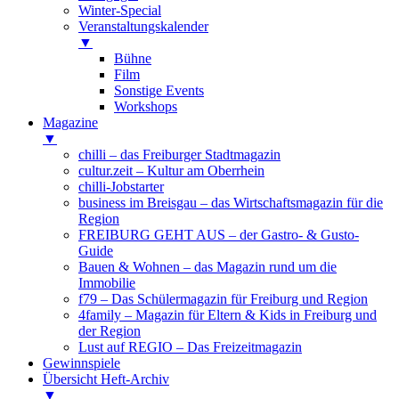
Winter-Special
Veranstaltungskalender
▼
Bühne
Film
Sonstige Events
Workshops
Magazine
▼
chilli – das Freiburger Stadtmagazin
cultur.zeit – Kultur am Oberrhein
chilli-Jobstarter
business im Breisgau – das Wirtschaftsmagazin für die
Region
FREIBURG GEHT AUS – der Gastro- & Gusto-
Guide
Bauen & Wohnen – das Magazin rund um die
Immobilie
f79 – Das Schülermagazin für Freiburg und Region
4family – Magazin für Eltern & Kids in Freiburg und
der Region
Lust auf REGIO – Das Freizeitmagazin
Gewinnspiele
Übersicht Heft-Archiv
▼