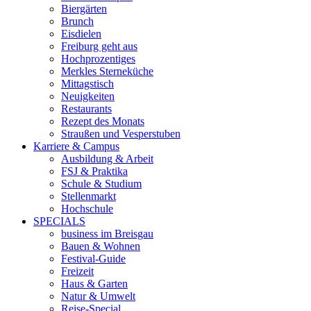
Biergärten
Brunch
Eisdielen
Freiburg geht aus
Hochprozentiges
Merkles Sterneküche
Mittagstisch
Neuigkeiten
Restaurants
Rezept des Monats
Straußen und Vesperstuben
Karriere & Campus
Ausbildung & Arbeit
FSJ & Praktika
Schule & Studium
Stellenmarkt
Hochschule
SPECIALS
business im Breisgau
Bauen & Wohnen
Festival-Guide
Freizeit
Haus & Garten
Natur & Umwelt
Reise-Special