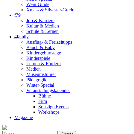
Wein-Guide
Xmas- & Silvester-Guide
f79
Job & Karriere
Kultur & Medien
Schule & Lernen
4family
Ausflug- & Freizeittipps
Bauch & Baby
Kindergeburtstage
Kinderspiele
Lernen & Fördern
Medien
Museumsführer
Pädagogik
Winter-Special
Veranstaltungskalender
Bühne
Film
Sonstige Events
Workshops
Magazine