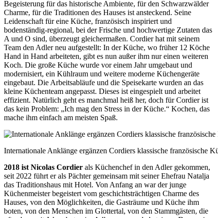
Begeisterung für das historische Ambiente, für den Schwarzwälder
Charme, für die Traditionen des Hauses ist ansteckend. Seine
Leidenschaft für eine Küche, französisch inspiriert und
bodenständig-regional, bei der Frische und hochwertige Zutaten das
A und O sind, überzeugt gleichermaßen. Cordier hat mit seinem
Team den Adler neu aufgestellt: In der Küche, wo früher 12 Köche
Hand in Hand arbeiteten, gibt es nun außer ihm nur einen weiteren
Koch. Die große Küche wurde vor einem Jahr umgebaut und
modernisiert, ein Kühlraum und weitere moderne Küchengeräte
eingebaut. Die Arbeitsabläufe und die Speisekarte wurden an das
kleine Küchenteam angepasst. Dieses ist eingespielt und arbeitet
effizient. Natürlich geht es manchmal heiß her, doch für Cordier ist
das kein Problem: „Ich mag den Stress in der Küche.“ Kochen, das
mache ihm einfach am meisten Spaß.
Internationale Anklänge ­ergänzen Cordiers klassische französische K
2018 ist Nicolas Cordier
als Küchenchef in den Adler gekommen,
seit 2022 führt er als Pächter gemeinsam mit seiner Ehefrau Natalja
das Traditionshaus mit Hotel. Von Anfang an war der
junge
Küchenmeister begeistert vom geschichtsträchtigen Charme des
Hauses, von den Möglichkeiten, die Gasträume und Küche ihm
boten, von den Menschen im Glottertal, von den Stammgästen, die