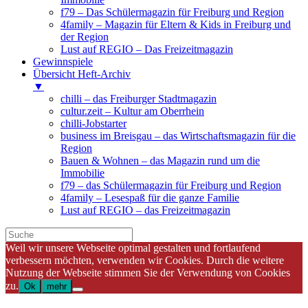
f79 – Das Schülermagazin für Freiburg und Region
4family – Magazin für Eltern & Kids in Freiburg und
der Region
Lust auf REGIO – Das Freizeitmagazin
Gewinnspiele
Übersicht Heft-Archiv
▼
chilli – das Freiburger Stadtmagazin
cultur.zeit – Kultur am Oberrhein
chilli-Jobstarter
business im Breisgau – das Wirtschaftsmagazin für die
Region
Bauen & Wohnen – das Magazin rund um die
Immobilie
f79 – das Schülermagazin für Freiburg und Region
4family – Lesespaß für die ganze Familie
Lust auf REGIO – das Freizeitmagazin
Weil wir unsere Webseite optimal gestalten und fortlaufend
verbessern möchten, verwenden wir Cookies. Durch die weitere
Nutzung der Webseite stimmen Sie der Verwendung von Cookies
zu.
Ok
mehr