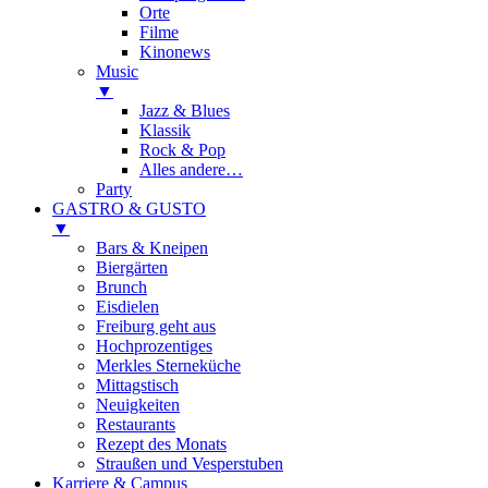
Orte
Filme
Kinonews
Music
▼
Jazz & Blues
Klassik
Rock & Pop
Alles andere…
Party
GASTRO & GUSTO
▼
Bars & Kneipen
Biergärten
Brunch
Eisdielen
Freiburg geht aus
Hochprozentiges
Merkles Sterneküche
Mittagstisch
Neuigkeiten
Restaurants
Rezept des Monats
Straußen und Vesperstuben
Karriere & Campus