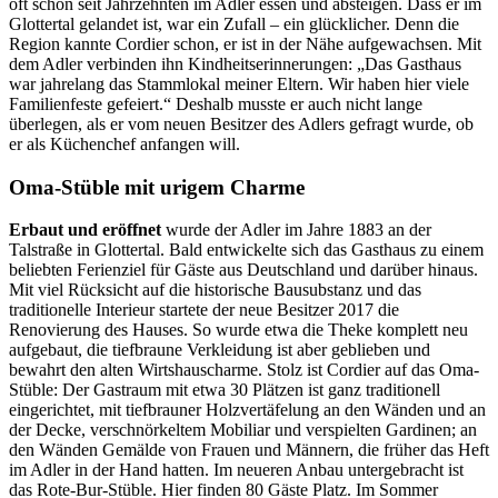
oft schon seit Jahrzehnten im Adler essen und absteigen. Dass er im
Glottertal gelandet ist, war ein Zufall – ein glücklicher. Denn die
Region kannte Cordier schon, er ist in der Nähe aufgewachsen. Mit
dem Adler verbinden ihn Kindheitserinnerungen: „Das Gasthaus
war jahrelang das Stammlokal meiner Eltern. Wir haben hier viele
Familienfeste gefeiert.“ Deshalb musste er auch nicht lange
überlegen, als er vom neuen Besitzer des Adlers gefragt wurde, ob
er als Küchenchef anfangen will.
Oma-Stüble mit urigem Charme
Erbaut und eröffnet
wurde der Adler im Jahre 1883 an der
Talstraße in Glottertal. Bald entwickelte sich das Gasthaus zu einem
beliebten Ferienziel für Gäste aus Deutschland und darüber hinaus.
Mit viel Rücksicht auf die historische Bausubstanz und das
traditionelle Interieur startete der neue Besitzer 2017 die
Renovierung des Hauses. So wurde etwa die Theke komplett neu
aufgebaut, die tiefbraune Verkleidung ist aber geblieben und
bewahrt den alten Wirtshauscharme. Stolz ist Cordier auf das Oma-
Stüble: Der Gastraum mit etwa 30 Plätzen ist ganz traditionell
eingerichtet, mit
tiefbrauner Holzvertäfelung an den Wänden und an
der Decke, verschnörkeltem Mobiliar und verspielten Gardinen; an
den Wänden Gemälde von Frauen und Männern, die früher das Heft
im Adler in der Hand hatten. Im neueren Anbau untergebracht ist
das Rote-Bur-Stüble. Hier finden 80 Gäste Platz. Im Sommer