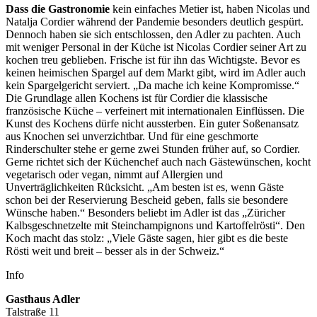
Dass die Gastronomie
kein ein
faches Metier ist, haben Nicolas
und
Natalja Cordier während der Pandemie besonders deutlich ge
spürt.
Dennoch haben sie sich
entschlossen, den Adler zu pachten. Auch
mit weniger Personal in der Küche ist Nicolas Cordier seiner Art zu
kochen treu geblieben. Frische ist für ihn das Wichtigste. Bevor es
keinen heimischen Spargel auf dem Markt gibt, wird im
Adler auch
kein Spargelgericht serviert. „Da mache ich keine
Kompromisse.“
Die Grundlage allen Kochens ist für Cordier die klassische
französische Küche –
verfeinert mit internationalen
Einflüssen. Die
Kunst des Ko
chens dürfe nicht aussterben. Ein guter Soßenansatz
aus Knochen sei unverzichtbar. Und für eine geschmorte
Rinderschulter stehe er gerne zwei Stunden früher auf, so Cordier.
Gerne richtet sich der
Küchenchef auch nach Gäste
wünschen, kocht
vegetarisch oder vegan, nimmt auf Allergien und
Unverträglichkeiten Rücksicht.
„Am besten ist es, wenn Gäste
schon bei der Reservierung Bescheid geben, falls sie besondere
Wünsche haben.“ Besonders beliebt im Adler ist das „Züricher
Kalbsgeschnetzelte mit Stein
champignons und Kartoffelrösti“. Den
Koch macht das stolz: „Viele
Gäste sagen, hier gibt es die beste
Rösti weit und breit – besser als
in der Schweiz.“
Info
Gasthaus Adler
Talstraße 11