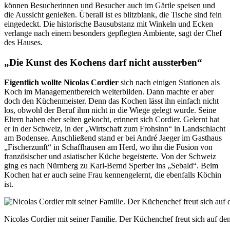
können Besucherinnen und Besucher auch im Gärtle speisen und
die Aussicht genießen. Überall ist es blitzblank, die Tische sind fein
eingedeckt. Die historische Bausubstanz mit Winkeln und Ecken
verlange nach einem besonders gepflegten Ambiente, sagt der Chef
des Hauses.
„Die Kunst des Kochens darf nicht aussterben“
Eigentlich wollte Nicolas Cordier
sich nach einigen Stationen als
Koch im Managementbereich
weiterbilden. Dann machte er aber
doch den Küchenmeister.
Denn das Kochen lässt ihn einfach nicht
los, obwohl der Beruf
ihm nicht in die Wiege gelegt
wurde. Seine
Eltern haben eher
selten gekocht, erinnert sich Cordier. Gelernt hat
er in der
Schweiz, in der „Wirtschaft zum
Frohsinn“ in Landschlacht
am
Bodensee. Anschließend stand er
bei André Jaeger im Gasthaus
„
Fischerzunft“ in Schaffhausen
am Herd, wo ihn die Fusion von
französischer und asiatischer Küche begeisterte. Von der Schweiz
ging es nach Nürnberg zu
Karl-
Bernd Sperber ins „Sebald“. Beim
Kochen hat er auch seine Frau kennengelernt, die ebenfalls
Köchin
ist.
Nicolas Cordier mit seiner Familie. Der Küchenchef freut sich auf de