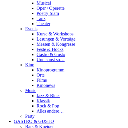
Musical
Oper / Operette
Poetry-Slam
Tanz
Theater
Events
Kurse & Workshops
Lesungen & Vorträge
Messen & Kongresse
Feste & Hocks
Gastro & Gusto
Und sonst so…
Kino
Kinoprogramm
Orte
Filme
Kinonews
Music
Jazz & Blues
Klassik
Rock & Pop
Alles andere…
Party
GASTRO & GUSTO
Bars & Kneipen