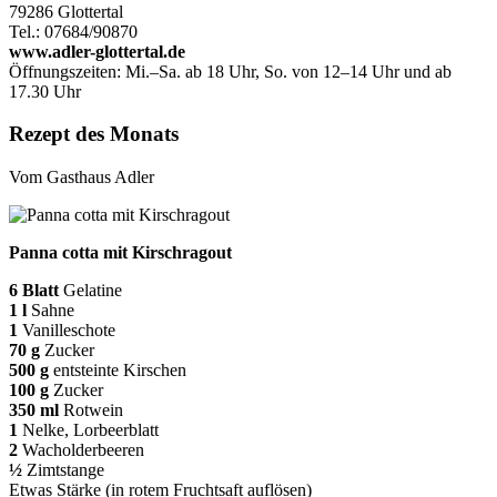
79286 Glottertal
Tel.: 07684/90870
www.adler-glottertal.de
Öffnungszeiten:
Mi.–Sa. ab 18 Uhr,
So. von 12–14 Uhr und ab
17.30 Uhr
Rezept des Monats
Vom Gasthaus Adler
Panna cotta mit Kirschragout
6 Blatt
Gelatine
1 l
Sahne
1
Vanilleschote
70 g
Zucker
500 g
entsteinte Kirschen
100 g
Zucker
350 ml
Rotwein
1
Nelke, Lorbeerblatt
2
Wacholderbeeren
½
Zimtstange
Etwas Stärke (in rotem Fruchtsaft auflösen)