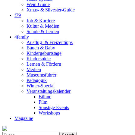
Wein-Guide
Xmas- & Silvester-Guide
f79
Job & Karriere
Kultur & Medien
Schule & Lernen
4family
Ausflug- & Freizeittipps
Bauch & Baby
Kindergeburtstage
Kinderspiele
Lernen & Fördern
Medien
Museumsführer
Pädagogik
Winter-Special
Veranstaltungskalender
Bühne
Film
Sonstige Events
Workshops
Magazine