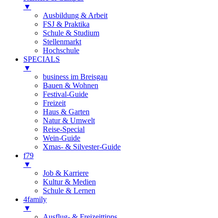
▼
Ausbildung & Arbeit
FSJ & Praktika
Schule & Studium
Stellenmarkt
Hochschule
SPECIALS
▼
business im Breisgau
Bauen & Wohnen
Festival-Guide
Freizeit
Haus & Garten
Natur & Umwelt
Reise-Special
Wein-Guide
Xmas- & Silvester-Guide
f79
▼
Job & Karriere
Kultur & Medien
Schule & Lernen
4family
▼
Ausflug- & Freizeittipps