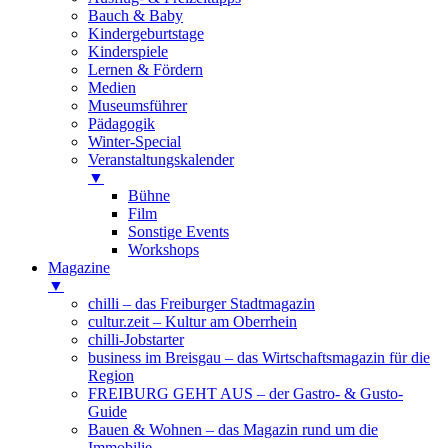
Bauch & Baby
Kindergeburtstage
Kinderspiele
Lernen & Fördern
Medien
Museumsführer
Pädagogik
Winter-Special
Veranstaltungskalender
▼
Bühne
Film
Sonstige Events
Workshops
Magazine
▼
chilli – das Freiburger Stadtmagazin
cultur.zeit – Kultur am Oberrhein
chilli-Jobstarter
business im Breisgau – das Wirtschaftsmagazin für die
Region
FREIBURG GEHT AUS – der Gastro- & Gusto-
Guide
Bauen & Wohnen – das Magazin rund um die
Immobilie