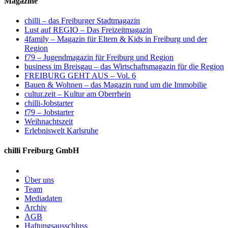
Magazine
chilli – das Freiburger Stadtmagazin
Lust auf REGIO – Das Freizeitmagazin
4family – Magazin für Eltern & Kids in Freiburg und der
Region
f79 – Jugendmagazin für Freiburg und Region
business im Breisgau – das Wirtschaftsmagazin für die Region
FREIBURG GEHT AUS – Vol. 6
Bauen & Wohnen – das Magazin rund um die Immobilie
cultur.zeit – Kultur am Oberrhein
chilli-Jobstarter
f79 – Jobstarter
Weihnachtszeit
Erlebniswelt Karlsruhe
chilli Freiburg GmbH
Über uns
Team
Mediadaten
Archiv
AGB
Haftungsausschluss