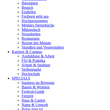
Biergärten
Brunch
Eisdielen
Freiburg geht aus
Hochprozentiges
Merkles Sterneküche
Mittagstisch
Neuigkeiten
Restaurants
Rezept des Monats
Straußen und Vesperstuben
Karriere & Campus
Ausbildung & Arbeit
FSJ & Praktika
Schule & Studium
Stellenmarkt
Hochschule
SPECIALS
business im Breisgau
Bauen & Wohnen
Festival-Guide
Freizeit
Haus & Garten
Natur & Umwelt
Reise-Special