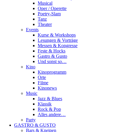
Musical
Oper / Operette
Poetry-Slam
Tanz
Theater
Events
Kurse & Workshops
Lesungen & Vorträge
Messen & Kongresse
Feste & Hocks
Gastro & Gusto
Und sonst so…
Kino
Kinoprogramm
Orte
Filme
Kinonews
Music
Jazz & Blues
Klassik
Rock & Pop
Alles andere…
Party
GASTRO & GUSTO
Bars & Kneipen