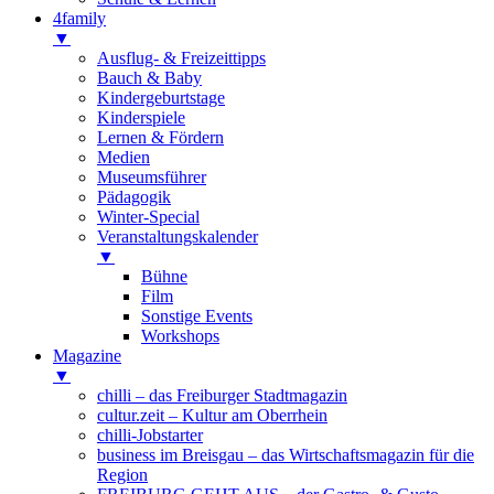
4family
▼
Ausflug- & Freizeittipps
Bauch & Baby
Kindergeburtstage
Kinderspiele
Lernen & Fördern
Medien
Museumsführer
Pädagogik
Winter-Special
Veranstaltungskalender
▼
Bühne
Film
Sonstige Events
Workshops
Magazine
▼
chilli – das Freiburger Stadtmagazin
cultur.zeit – Kultur am Oberrhein
chilli-Jobstarter
business im Breisgau – das Wirtschaftsmagazin für die
Region