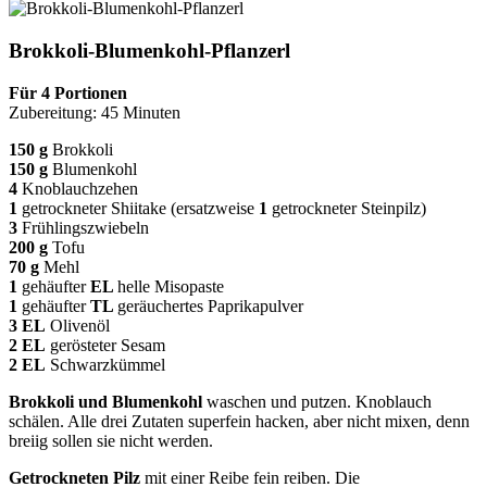
Brokkoli-Blumenkohl-Pflanzerl
Für 4 Portionen
Zubereitung: 45 Minuten
150 g
Brokkoli
150 g
Blumenkohl
4
Knoblauchzehen
1
getrockneter Shiitake (ersatzweise
1
getrockneter Steinpilz)
3
Frühlingszwiebeln
200 g
Tofu
70 g
Mehl
1
gehäufter
EL
helle Misopaste
1
gehäufter
TL
geräuchertes Paprikapulver
3 EL
Olivenöl
2 EL
gerösteter Sesam
2 EL
Schwarzkümmel
Brokkoli und Blumenkohl
wa
schen und putzen. Knob­lauch
schälen. Alle drei Zutaten superfein hacken, aber nicht mixen, denn
breiig sollen sie nicht werden.
Getrockneten Pilz
mit einer Reibe fein reiben. Die