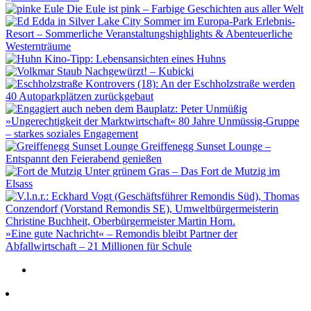
Die Eule ist pink – Farbige Geschichten aus aller Welt
Sommer im Europa-Park Erlebnis-
Resort – Sommerliche Veranstaltungshighlights & Abenteuerliche
Westernträume
Kino-Tipp: Lebensansichten eines Huhns
Nachgewürzt! – Kubicki
Kontrovers (18): An der Eschholzstraße werden
40 Autoparkplätzen zurückgebaut
»Ungerechtigkeit der Marktwirtschaft« 80 Jahre Unmüssig-Gruppe
– starkes soziales Engagement
Greiffenegg Sunset Lounge –
Entspannt den Feierabend genießen
Unter grünem Gras – Das Fort de Mutzig im
Elsass
»Eine gute Nachricht« – Remondis bleibt Partner der
Abfallwirtschaft – 21 Millionen für Schule