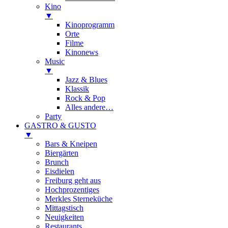
Kino
▼
Kinoprogramm
Orte
Filme
Kinonews
Music
▼
Jazz & Blues
Klassik
Rock & Pop
Alles andere…
Party
GASTRO & GUSTO
▼
Bars & Kneipen
Biergärten
Brunch
Eisdielen
Freiburg geht aus
Hochprozentiges
Merkles Sterneküche
Mittagstisch
Neuigkeiten
Restaurants