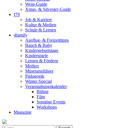
Wein-Guide
Xmas- & Silvester-Guide
f79
Job & Karriere
Kultur & Medien
Schule & Lernen
4family
Ausflug- & Freizeittipps
Bauch & Baby
Kindergeburtstage
Kinderspiele
Lernen & Fördern
Medien
Museumsführer
Pädagogik
Winter-Special
Veranstaltungskalender
Bühne
Film
Sonstige Events
Workshops
Magazine