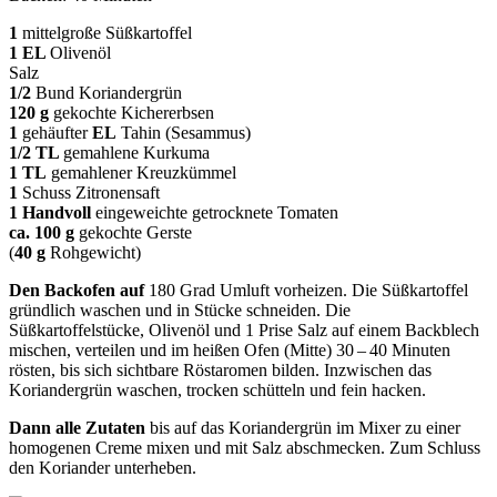
1
mittelgroße Süßkartoffel
1 EL
Olivenöl
Salz
1/2
Bund
Koriandergrün
120 g
gekochte Kicher­erbsen
1
gehäufter
EL
Tahin (Sesammus)
1/2 TL
gemahlene Kurkuma
1 TL
gemahlener Kreuzkümmel­
1
Schuss Zitronensaft
1 Handvoll
eingeweichte getrocknete Tomaten
ca. 100 g
gekochte Gerste
(
40 g
Rohgewicht)
Den Backofen auf
180 Grad Umluft vorheizen. Die Süßkartoffel
gründlich waschen und in Stücke schneiden. Die
Süßkartoffelstücke, Olivenöl und 1 Prise
Salz auf einem Backblech
mischen, verteilen und im heißen
Ofen
(Mitte) 30 – 40 Minuten
rösten
, bis sich sichtbare Röstaromen bilden. Inzwischen das
Koriandergrün waschen, trocken schütteln und fein hacken.
Dann alle Zutaten
bis auf das Koriandergrün im Mixer zu einer
homogenen Creme mixen und mit Salz abschmecken. Zum Schluss
den Koriander unterheben.