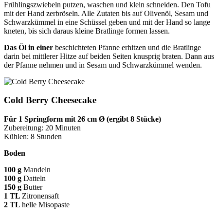
Frühlingszwiebeln putzen, waschen und klein schneiden. Den Tofu
mit der Hand zerbröseln. Alle Zutaten bis auf Olivenöl, Sesam und
Schwarzkümmel in eine Schüssel geben
und mit der Hand so lange
kneten,
bis sich daraus kleine Bratlinge formen lassen.
Das Öl in einer
beschichteten Pfanne erhitzen und die Bratlinge
darin bei mittlerer Hitze auf beiden Seiten knusp­rig braten. Dann aus
der Pfanne nehmen und in Sesam und Schwarzkümmel wenden.
Cold Berry Cheesecake
Für 1 Springform mit 26 cm Ø (ergibt 8 Stücke)
Zubereitung: 20 Minuten
Kühlen: 8 Stunden
Boden
100 g
Mandeln
100 g
Datteln
150 g
Butter
1 TL
Zitronensaft
2 TL
helle Misopaste