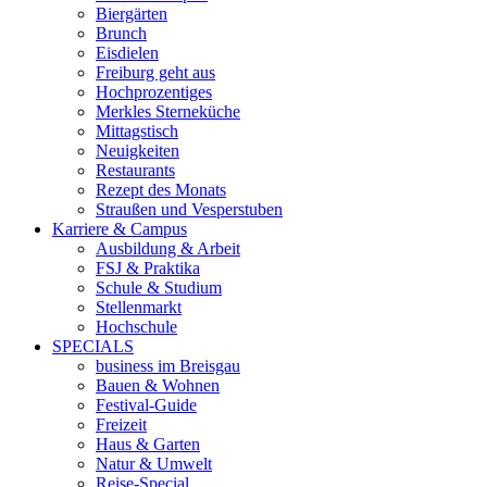
Biergärten
Brunch
Eisdielen
Freiburg geht aus
Hochprozentiges
Merkles Sterneküche
Mittagstisch
Neuigkeiten
Restaurants
Rezept des Monats
Straußen und Vesperstuben
Karriere & Campus
Ausbildung & Arbeit
FSJ & Praktika
Schule & Studium
Stellenmarkt
Hochschule
SPECIALS
business im Breisgau
Bauen & Wohnen
Festival-Guide
Freizeit
Haus & Garten
Natur & Umwelt
Reise-Special