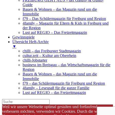
FREIBURG GEHT AUS – der Gastro- & Gusto-
Guide
Bauen & Wohnen – das Magazin rund um die
Immobilie
f79 – Das Schülermagazin für Freiburg und Region
4family – Magazin für Eltern & Kids in Freiburg und
der Region
Lust auf REGIO – Das Freizeitmagazin
Gewinnspiele
Übersicht Heft-Archiv
▼
chilli – das Freiburger Stadtmagazin
cultur.zeit – Kultur am Oberrhein
chilli-Jobstarter
business im Breisgau – das Wirtschaftsmagazin für die
Region
Bauen & Wohnen – das Magazin rund um die
Immobilie
f79 – das Schülermagazin für Freiburg und Region
4family – Lesespaß für die ganze Familie
Lust auf REGIO – das Freizeitmagazin
Weil wir unsere Webseite optimal gestalten und fortlaufend
verbessern möchten, verwenden wir Cookies. Durch die weitere