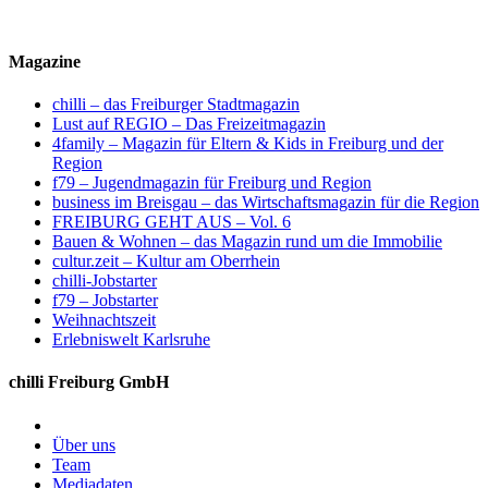
Magazine
chilli – das Freiburger Stadtmagazin
Lust auf REGIO – Das Freizeitmagazin
4family – Magazin für Eltern & Kids in Freiburg und der
Region
f79 – Jugendmagazin für Freiburg und Region
business im Breisgau – das Wirtschaftsmagazin für die Region
FREIBURG GEHT AUS – Vol. 6
Bauen & Wohnen – das Magazin rund um die Immobilie
cultur.zeit – Kultur am Oberrhein
chilli-Jobstarter
f79 – Jobstarter
Weihnachtszeit
Erlebniswelt Karlsruhe
chilli Freiburg GmbH
Über uns
Team
Mediadaten