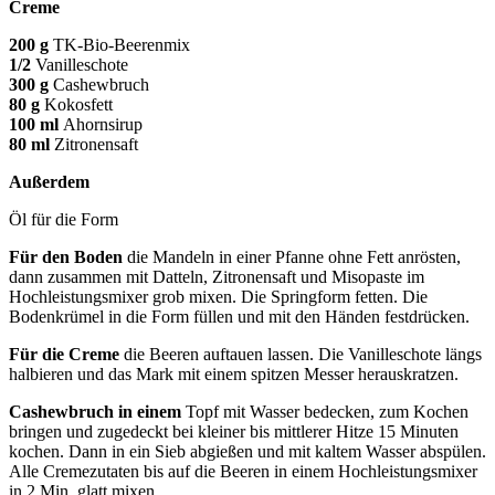
Creme
200 g
TK-Bio-Beerenmix
1/2
Vanilleschote
300 g
Cashewbruch
80 g
Kokosfett
100 ml
Ahornsirup
80 ml
Zitronensaft
Außerdem
Öl für die Form
Für den Boden
die Mandeln in einer Pfanne ohne Fett anrösten,
dann zusammen mit Datteln, Zitro
nensaft und Misopaste im
Hoch
leistungsmixer grob mixen. Die
Springform fetten. Die
Bodenkrümel in die Form füllen und mit den Händen festdrücken.
Für die Creme
die Beeren
auftauen lassen. Die Vanilleschote
längs
halbieren und das Mark mit einem spitzen Messer herauskratzen.
Cashewbruch in einem
Topf mit Wasser bedecken, zum Kochen
bringen und zugedeckt bei kleiner bis mittlerer Hitze 15 Minuten
kochen. Dann in ein Sieb abgießen und mit kaltem Wasser abspülen.
Alle Cremezutaten bis auf die Beeren in einem Hochleistungsmixer
in 2 Min. glatt mixen.