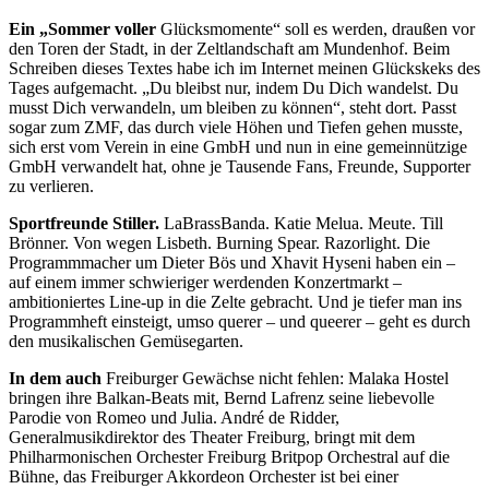
Ein „Sommer voller
Glücksmomente“ soll es werden, draußen vor
den Toren der Stadt, in der Zeltlandschaft am Mundenhof. Beim
Schreiben dieses Textes habe ich im Internet mei
nen Glückskeks des
Tages
aufgemacht. „Du bleibst nur, indem Du Dich wandelst.
Du
musst Dich ver­wan
deln, um bleiben zu können“, steht
dort. Passt
sogar zum ZMF, das durch viele Höhen und Tiefen gehen musste,
sich erst vom Verein in eine GmbH und nun in eine gemeinnützige
GmbH verwandelt hat, ohne je Tausende Fans, Freunde, Supporter
zu verlieren.
Sportfreunde Stiller.
LaBrassBanda. Katie Melua. Meute. Till
Brönner. Von wegen Lisbeth. Burning Spear. Razorlight. Die
Programmmacher um Dieter Bös und Xhavit Hyseni haben ein –
auf einem immer schwieriger werdenden Konzertmarkt –
ambitioniertes Line-up in die Zelte gebracht. Und je tiefer man ins
Programmheft einsteigt, umso querer – und queerer – geht es durch
den musikalischen Gemüsegarten.
In dem auch
Freiburger Gewächse nicht fehlen: Malaka Hostel
bringen ihre Balkan-Beats mit, Bernd Lafrenz seine liebevolle
Parodie von Romeo und Julia. André de Ridder,
Generalmusikdirektor des Theater Freiburg, bringt mit dem
Philharmonischen Orchester Freiburg Britpop Orchestral auf die
Bühne, das Freiburger Akkordeon Orchester ist bei einer