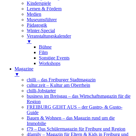
Kinderspiele
Lernen & Fördern
Medien
Museumsführer
Pädagogik
Winter-Special
Veranstaltungskalender
▼
Bühne
Film
Sonstige Events
Workshops
Magazine
▼
chilli – das Freiburger Stadtmagazin
cultur.zeit – Kultur am Oberrhein
chilli-Jobstarter
business im Breisgau – das Wirtschaftsmagazin für die
Region
FREIBURG GEHT AUS – der Gastro- & Gusto-
Guide
Bauen & Wohnen – das Magazin rund um die
Immobilie
f79 – Das Schülermagazin für Freiburg und Region
4family – Magazin für Eltern & Kids in Freiburg und