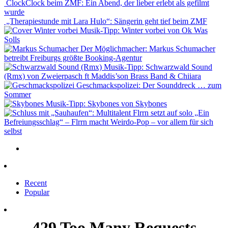
ClockClock beim ZMF: Ein Abend, der lieber erlebt als gefilmt
wurde
„Therapiestunde mit Lara Hulo“: Sängerin geht tief beim ZMF
Musik-Tipp: Winter vorbei von Ok Was
Solls
Der Möglichmacher: Markus Schumacher
betreibt Freiburgs größte Booking-Agentur
Musik-Tipp: Schwarzwald Sound
(Rmx) von Zweierpasch ft Maddis’son Brass Band & Chiiara
Geschmackspolizei: Der Sounddreck … zum
Sommer
Musik-Tipp: Skybones von Skybones
„Ein
Befreiungsschlag“ – Flrrn macht Weirdo-Pop – vor allem für sich
selbst
Recent
Popular