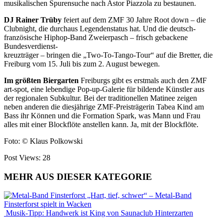
musikalischen Spurensuche nach Astor Piazzola zu bestaunen.
DJ Rainer Trüby
feiert auf dem ZMF 30 Jahre Root down – die
Clubnight, die durchaus Legendenstatus hat. Und die deutsch-
französische Hip­hop-Band Zweierpasch – frisch gebackene
Bundesverdienst-
kreuzträger – bringen die „Two-To-Tango-Tour“ auf die Bretter, die
Freiburg vom 15. Juli bis zum 2. August bewegen.
Im größten Biergarten
Freiburgs gibt es erstmals auch den ZMF
art-spot, eine lebendige Pop-up-Galerie für bildende Künstler aus
der regionalen Subkultur. Bei der traditionellen Matinee zeigen
neben ­anderen
die diesjährige ZMF-Preisträgerin Tabea Kind am
Bass ihr Können und die Formation Spark, was Mann und Frau
alles mit einer Blockflöte anstellen kann. Ja, mit der Blockflöte.
Foto: © Klaus Polkowski
Post Views:
28
MEHR AUS DIESER KATEGORIE
„Hart, tief, schwer“ – Metal-Band
Finsterforst spielt in Wacken
Musik-Tipp: Handwerk ist King von Saunaclub Hinterzarten