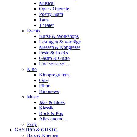
Musical
Oper / Operette
Poetry-Slam
Tanz
Theater
Events
Kurse & Workshops
Lesungen & Vorträge
Messen & Kongresse
Feste & Hocks
Gastro & Gusto
Und sonst so…
Kino
Kinoprogramm
Orte
Filme
Kinonews
Music
Jazz & Blues
Klassik
Rock & Pop
Alles andere…
Party
GASTRO & GUSTO
Bars & Kneipen