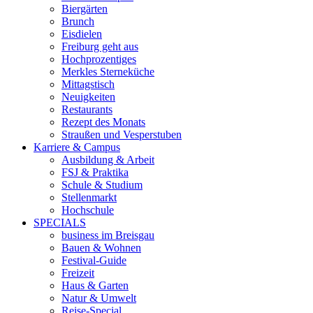
Biergärten
Brunch
Eisdielen
Freiburg geht aus
Hochprozentiges
Merkles Sterneküche
Mittagstisch
Neuigkeiten
Restaurants
Rezept des Monats
Straußen und Vesperstuben
Karriere & Campus
Ausbildung & Arbeit
FSJ & Praktika
Schule & Studium
Stellenmarkt
Hochschule
SPECIALS
business im Breisgau
Bauen & Wohnen
Festival-Guide
Freizeit
Haus & Garten
Natur & Umwelt
Reise-Special