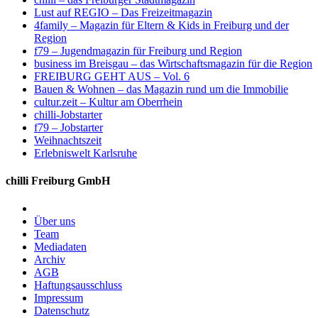
Lust auf REGIO – Das Freizeitmagazin
4family – Magazin für Eltern & Kids in Freiburg und der
Region
f79 – Jugendmagazin für Freiburg und Region
business im Breisgau – das Wirtschaftsmagazin für die Region
FREIBURG GEHT AUS – Vol. 6
Bauen & Wohnen – das Magazin rund um die Immobilie
cultur.zeit – Kultur am Oberrhein
chilli-Jobstarter
f79 – Jobstarter
Weihnachtszeit
Erlebniswelt Karlsruhe
chilli Freiburg GmbH
Über uns
Team
Mediadaten
Archiv
AGB
Haftungsausschluss
Impressum
Datenschutz