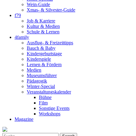
Wein-Guide
Xmas- & Silvester-Guide
f79
Job & Karriere
Kultur & Medien
Schule & Lernen
4family
Ausflug- & Freizeittipps
Bauch & Baby
Kindergeburtstage
Kinderspiele
Lernen & Fördern
Medien
Museumsführer
Pädagogik
Winter-Special
Veranstaltungskalender
Bühne
Film
Sonstige Events
Workshops
Magazine