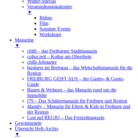
Winter-Special
Veranstaltungskalender
▼
Bühne
Film
Sonstige Events
Workshops
Magazine
▼
chilli – das Freiburger Stadtmagazin
cultur.zeit – Kultur am Oberrhein
chilli-Jobstarter
business im Breisgau – das Wirtschaftsmagazin für die
Region
FREIBURG GEHT AUS – der Gastro- & Gusto-
Guide
Bauen & Wohnen – das Magazin rund um die
Immobilie
f79 – Das Schülermagazin für Freiburg und Region
4family – Magazin für Eltern & Kids in Freiburg und
der Region
Lust auf REGIO – Das Freizeitmagazin
Gewinnspiele
Übersicht Heft-Archiv
▼