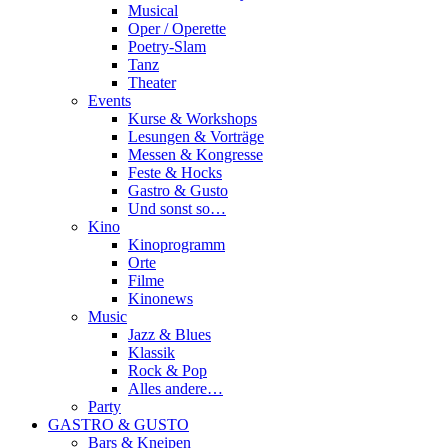
Musical
Oper / Operette
Poetry-Slam
Tanz
Theater
Events
Kurse & Workshops
Lesungen & Vorträge
Messen & Kongresse
Feste & Hocks
Gastro & Gusto
Und sonst so…
Kino
Kinoprogramm
Orte
Filme
Kinonews
Music
Jazz & Blues
Klassik
Rock & Pop
Alles andere…
Party
GASTRO & GUSTO
Bars & Kneipen