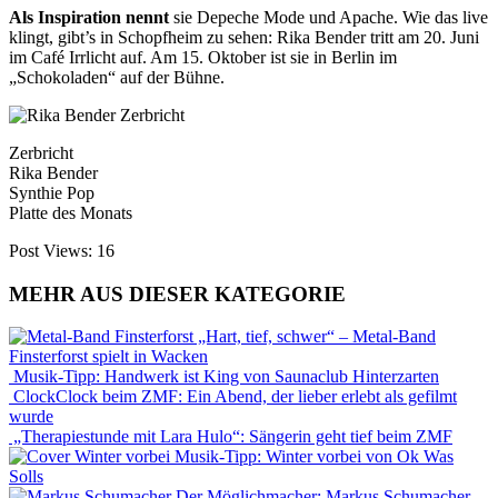
Als Inspiration nennt
sie Depeche Mode und Apache. Wie das live
klingt, gibt’s in Schopfheim zu sehen: Rika Bender tritt am 20. Juni
im Café Irrlicht auf. Am 15. Oktober ist sie in Berlin im
„Schokoladen“ auf der Bühne.
Zerbricht
Rika Bender
Synthie Pop
Platte des Monats
Post Views:
16
MEHR AUS DIESER KATEGORIE
„Hart, tief, schwer“ – Metal-Band
Finsterforst spielt in Wacken
Musik-Tipp: Handwerk ist King von Saunaclub Hinterzarten
ClockClock beim ZMF: Ein Abend, der lieber erlebt als gefilmt
wurde
„Therapiestunde mit Lara Hulo“: Sängerin geht tief beim ZMF
Musik-Tipp: Winter vorbei von Ok Was
Solls
Der Möglichmacher: Markus Schumacher