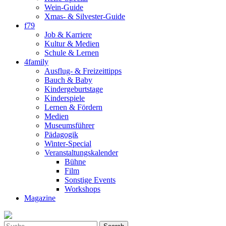
Wein-Guide
Xmas- & Silvester-Guide
f79
Job & Karriere
Kultur & Medien
Schule & Lernen
4family
Ausflug- & Freizeittipps
Bauch & Baby
Kindergeburtstage
Kinderspiele
Lernen & Fördern
Medien
Museumsführer
Pädagogik
Winter-Special
Veranstaltungskalender
Bühne
Film
Sonstige Events
Workshops
Magazine