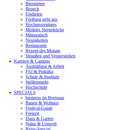
Biergärten
Brunch
Eisdielen
Freiburg geht aus
Hochprozentiges
Merkles Sterneküche
Mittagstisch
Neuigkeiten
Restaurants
Rezept des Monats
Straußen und Vesperstuben
Karriere & Campus
Ausbildung & Arbeit
FSJ & Praktika
Schule & Studium
Stellenmarkt
Hochschule
SPECIALS
business im Breisgau
Bauen & Wohnen
Festival-Guide
Freizeit
Haus & Garten
Natur & Umwelt
Reise-Special