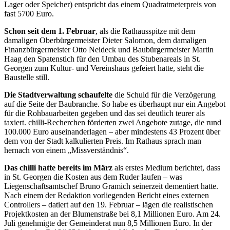
Lager oder Speicher) entspricht das einem Quadratmeterpreis von
fast 5700 Euro.
Schon seit dem 1. Februar
, als die Rathausspitze mit dem
damaligen Oberbürgermeister Dieter Salomon, dem damaligen
Finanzbürgermeister Otto Neideck und Baubürgermeister Martin
Haag den Spatenstich für den Umbau des Stubenareals in St.
Georgen zum Kultur- und Vereinshaus gefeiert hatte, steht die
Baustelle still.
Die Stadtverwaltung schaufelte
die Schuld für die Verzögerung
auf die Seite der Baubranche. So habe es überhaupt nur ein Angebot
für die Rohbauarbeiten gegeben und das sei deutlich teurer als
taxiert. chilli-Recherchen förderten zwei Angebote zutage, die rund
100.000 Euro auseinanderlagen – aber mindestens 43 Prozent über
dem von der Stadt kalkulierten Preis. Im Rathaus sprach man
hernach von einem „Missverständnis“.
Das chilli hatte bereits im März
als erstes Medium berichtet, dass
in St. Georgen die Kosten aus dem Ruder laufen – was
Liegenschaftsamtschef Bruno Gramich seinerzeit dementiert hatte.
Nach einem der Redaktion vorliegenden Bericht eines externen
Controllers – datiert auf den 19. Februar – lägen die realistischen
Projektkosten an der Blumenstraße bei 8,1 Millionen Euro. Am 24.
Juli genehmigte der Gemeinderat nun 8,5 Millionen Euro. In der