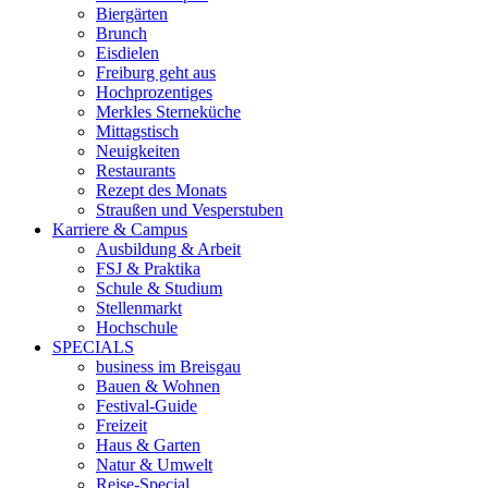
Biergärten
Brunch
Eisdielen
Freiburg geht aus
Hochprozentiges
Merkles Sterneküche
Mittagstisch
Neuigkeiten
Restaurants
Rezept des Monats
Straußen und Vesperstuben
Karriere & Campus
Ausbildung & Arbeit
FSJ & Praktika
Schule & Studium
Stellenmarkt
Hochschule
SPECIALS
business im Breisgau
Bauen & Wohnen
Festival-Guide
Freizeit
Haus & Garten
Natur & Umwelt
Reise-Special