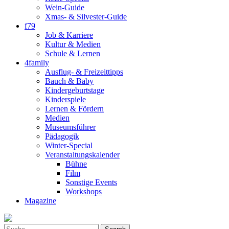
Wein-Guide
Xmas- & Silvester-Guide
f79
Job & Karriere
Kultur & Medien
Schule & Lernen
4family
Ausflug- & Freizeittipps
Bauch & Baby
Kindergeburtstage
Kinderspiele
Lernen & Fördern
Medien
Museumsführer
Pädagogik
Winter-Special
Veranstaltungskalender
Bühne
Film
Sonstige Events
Workshops
Magazine