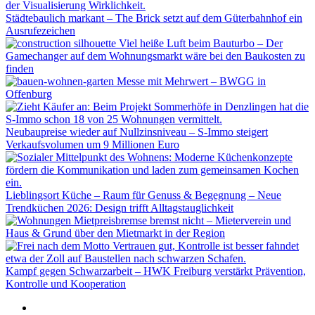
Städtebaulich markant – The Brick setzt auf dem Güterbahnhof ein
Ausrufezeichen
Viel heiße Luft beim Bauturbo – Der
Gamechanger auf dem Wohnungsmarkt wäre bei den Baukosten zu
finden
Messe mit Mehrwert – BWGG in
Offenburg
Neubaupreise wieder auf Nullzinsniveau – S-Immo steigert
Verkaufsvolumen um 9 Millionen Euro
Lieblingsort Küche – Raum für Genuss & Begegnung – Neue
Trendküchen 2026: Design trifft Alltagstauglichkeit
Mietpreisbremse bremst nicht – Mieterverein und
Haus & Grund über den Mietmarkt in der Region
Kampf gegen Schwarzarbeit – HWK Freiburg verstärkt Prävention,
Kontrolle und Kooperation