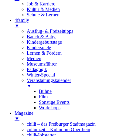
Job & Karriere
Kultur & Medien
Schule & Lernen
4family
▼
Ausflug- & Freizeittipps
Bauch & Baby
Kindergeburtstage
Kinderspiele
Lernen & Fördern
Medien
Museumsführer
Pädagogik
Winter-Special
Veranstaltungskalender
▼
Bühne
Film
Sonstige Events
Workshops
Magazine
▼
chilli – das Freiburger Stadtmagazin
cultur.zeit – Kultur am Oberrhein
chilli-Jobstarter