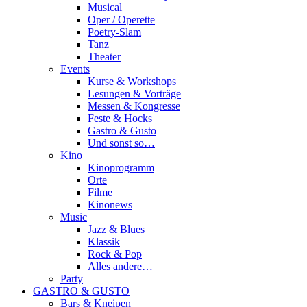
Musical
Oper / Operette
Poetry-Slam
Tanz
Theater
Events
Kurse & Workshops
Lesungen & Vorträge
Messen & Kongresse
Feste & Hocks
Gastro & Gusto
Und sonst so…
Kino
Kinoprogramm
Orte
Filme
Kinonews
Music
Jazz & Blues
Klassik
Rock & Pop
Alles andere…
Party
GASTRO & GUSTO
Bars & Kneipen