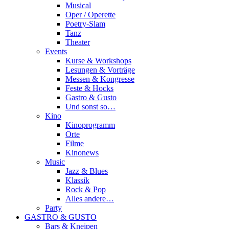
Musical
Oper / Operette
Poetry-Slam
Tanz
Theater
Events
Kurse & Workshops
Lesungen & Vorträge
Messen & Kongresse
Feste & Hocks
Gastro & Gusto
Und sonst so…
Kino
Kinoprogramm
Orte
Filme
Kinonews
Music
Jazz & Blues
Klassik
Rock & Pop
Alles andere…
Party
GASTRO & GUSTO
Bars & Kneipen