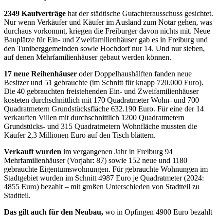
2349 Kaufverträge
hat der städtische Gutachterausschuss ge
sichtet.
Nur wenn Verkäufer und Käufer im Ausland zum Notar gehen, was
durchaus vorkommt, kriegen die Freiburger davon nichts
mit. Neue
Bauplätze für Ein- und Zweifamilienhäuser gab es in
Freiburg und
den Tuniberggemeinden sowie Hochdorf nur 14. Und nur sieben,
auf denen Mehrfamilienhäuser gebaut werden können.
17 neue Reihenhäuser
oder Doppelhaushälften fanden
neue
Besitzer und 51 gebrauchte (im Schnitt für knapp 720.000 Euro).
Die 40 gebrauchten freistehenden Ein- und Zweifamilienhäuser
kosteten durchschnittlich mit 170 Quadratmeter Wohn- und 700
Quadratmetern Grundstücksfläche 632.190 Euro. Für eine der 14
verkauften Villen mit durchschnittlich 1200 Quadratmetern
Grundstücks- und 315 Quadratmetern Wohnfläche mussten die
Käufer 2,3 Millionen Euro auf den Tisch blättern.
Verkauft wurden
im vergangenen Jahr in Freiburg 94
Mehrfa
milienhäuser (Vorjahr: 87) sowie 152 neue und 1180
gebrauchte Eigentumswohnungen. Für gebrauchte Wohnungen im
Stadtgebiet wurden im Schnitt 4987 Euro je Quadratmeter (2024:
4855 Euro)
bezahlt – mit großen Unterschieden von Stadtteil zu
Stadtteil.
Das gilt auch für den Neubau,
wo in Opfingen 4900 Euro bezahlt