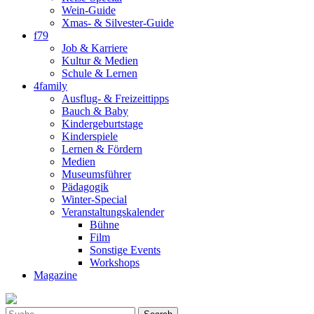
Wein-Guide
Xmas- & Silvester-Guide
f79
Job & Karriere
Kultur & Medien
Schule & Lernen
4family
Ausflug- & Freizeittipps
Bauch & Baby
Kindergeburtstage
Kinderspiele
Lernen & Fördern
Medien
Museumsführer
Pädagogik
Winter-Special
Veranstaltungskalender
Bühne
Film
Sonstige Events
Workshops
Magazine