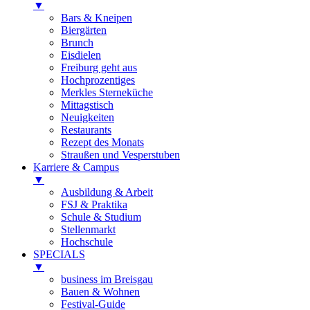
▼
Bars & Kneipen
Biergärten
Brunch
Eisdielen
Freiburg geht aus
Hochprozentiges
Merkles Sterneküche
Mittagstisch
Neuigkeiten
Restaurants
Rezept des Monats
Straußen und Vesperstuben
Karriere & Campus
▼
Ausbildung & Arbeit
FSJ & Praktika
Schule & Studium
Stellenmarkt
Hochschule
SPECIALS
▼
business im Breisgau
Bauen & Wohnen
Festival-Guide