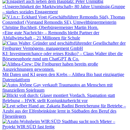
»Ungerechtigkeit der Marktwirtschaft« 80 Jahre Unmüssig-Gruppe
– starkes soziales Engagement
»Eine gute Nachricht« – Remondis bleibt Partner der
Abfallwirtschaft – 21 Millionen für Schule
KI: Investmentchance oder reines Risiko? – Claus Walter über die
Börseneuphorie rund um ChatGPT & Co.
Mit Daten und KI gegen den Krebs – Alithea Bio baut einzigartige
Datenplattform
Jérôme Gay verkauft Traumautos an Menschen mit
finanziellem Spielraum
Stagnation statt
Belebung – HWK stellt Konjunkturbericht vor
Bereicherung für Betriebe –
Azubi aus der Elfenbeinküste lernt in Südbaden den Beruf des
Fliesenlegers
Stadtbau sucht noch Mieter –
Projekt WIR:SÜD fast fertig