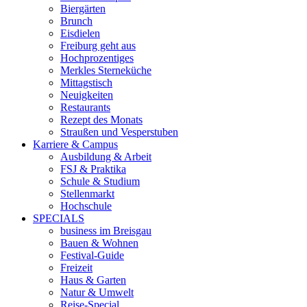
Biergärten
Brunch
Eisdielen
Freiburg geht aus
Hochprozentiges
Merkles Sterneküche
Mittagstisch
Neuigkeiten
Restaurants
Rezept des Monats
Straußen und Vesperstuben
Karriere & Campus
Ausbildung & Arbeit
FSJ & Praktika
Schule & Studium
Stellenmarkt
Hochschule
SPECIALS
business im Breisgau
Bauen & Wohnen
Festival-Guide
Freizeit
Haus & Garten
Natur & Umwelt
Reise-Special