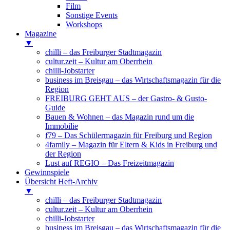
Film
Sonstige Events
Workshops
Magazine
▼
chilli – das Freiburger Stadtmagazin
cultur.zeit – Kultur am Oberrhein
chilli-Jobstarter
business im Breisgau – das Wirtschaftsmagazin für die
Region
FREIBURG GEHT AUS – der Gastro- & Gusto-
Guide
Bauen & Wohnen – das Magazin rund um die
Immobilie
f79 – Das Schülermagazin für Freiburg und Region
4family – Magazin für Eltern & Kids in Freiburg und
der Region
Lust auf REGIO – Das Freizeitmagazin
Gewinnspiele
Übersicht Heft-Archiv
▼
chilli – das Freiburger Stadtmagazin
cultur.zeit – Kultur am Oberrhein
chilli-Jobstarter
business im Breisgau – das Wirtschaftsmagazin für die