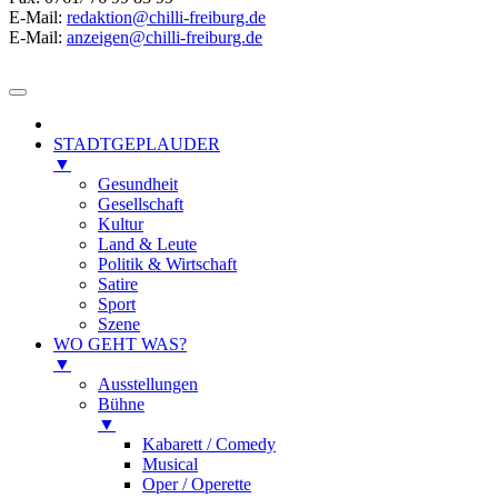
E-Mail:
redaktion@chilli-freiburg.de
E-Mail:
anzeigen@chilli-freiburg.de
STADTGEPLAUDER
▼
Gesundheit
Gesellschaft
Kultur
Land & Leute
Politik & Wirtschaft
Satire
Sport
Szene
WO GEHT WAS?
▼
Ausstellungen
Bühne
▼
Kabarett / Comedy
Musical
Oper / Operette