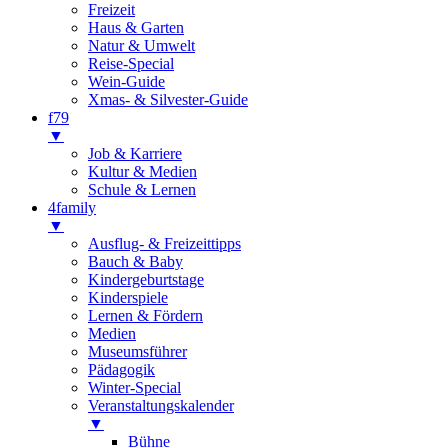
Freizeit
Haus & Garten
Natur & Umwelt
Reise-Special
Wein-Guide
Xmas- & Silvester-Guide
f79
▼
Job & Karriere
Kultur & Medien
Schule & Lernen
4family
▼
Ausflug- & Freizeittipps
Bauch & Baby
Kindergeburtstage
Kinderspiele
Lernen & Fördern
Medien
Museumsführer
Pädagogik
Winter-Special
Veranstaltungskalender
▼
Bühne