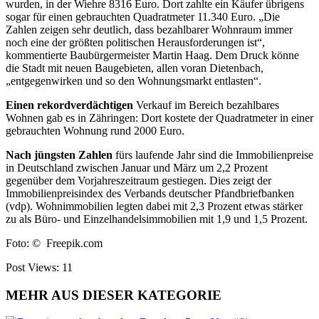
wurden, in der Wiehre 8316 Euro. Dort zahlte ein Käufer übrigens
sogar für einen gebrauchten Quadratmeter 11.340 Euro. „Die
Zahlen zeigen sehr deutlich, dass bezahlbarer Wohnraum immer
noch eine der größten politischen Herausforderungen ist“,
kommentierte Baubürgermeister Martin Haag. Dem Druck könne
die Stadt mit neuen Baugebieten, allen voran Dietenbach,
„entgegenwirken und so den Wohnungsmarkt entlasten“.
Einen rekordverdächtigen
Verkauf im Bereich bezahlbares
Wohnen gab es in Zähringen: Dort kostete der Quadratmeter in einer
gebrauchten Wohnung rund 2000 Euro.
Nach jüngsten Zahlen
fürs laufende Jahr sind die Immobilienpreise
in Deutschland zwischen Januar und März um 2,2 Prozent
gegenüber dem Vorjahreszeitraum gestiegen. Dies zeigt der
Immobilienpreisindex des Verbands deutscher Pfandbriefbanken
(vdp). Wohnimmobilien legten dabei mit 2,3 Prozent etwas stärker
zu als Büro- und Einzelhandelsimmobilien mit 1,9 und 1,5 Prozent.
Foto: ©
Freepik.com
Post Views:
11
MEHR AUS DIESER KATEGORIE