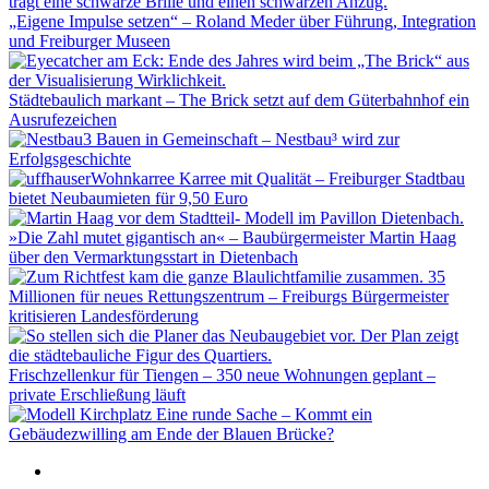
„Eigene Impulse setzen“ – Roland Meder über Führung, Integration
und Freiburger Museen
Städtebaulich markant – The Brick setzt auf dem Güterbahnhof ein
Ausrufezeichen
Bauen in Gemeinschaft – Nestbau³ wird zur
Erfolgsgeschichte
Karree mit Qualität – Freiburger Stadtbau
bietet Neubaumieten für 9,50 Euro
»Die Zahl mutet gigantisch an« – Baubürgermeister Martin Haag
über den Vermarktungsstart in Dietenbach
35
Millionen für neues Rettungszentrum – Freiburgs Bürgermeister
kritisieren Landesförderung
Frischzellenkur für Tiengen – 350 neue Wohnungen geplant –
private Erschließung läuft
Eine runde Sache – Kommt ein
Gebäudezwilling am Ende der Blauen Brücke?