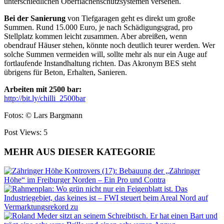
unter
schiedlichen Oberflächenschutzsystemen versehen.
Bei der Sanierung
von Tiefgaragen geht
es direkt um große
Summen. Rund
15.000 Euro, je nach Schädigungsgrad,
pro
Stellplatz kommen leicht zusam
men. Aber abreißen, wenn
obendrauf
Häuser stehen, könnte noch deutlich
teurer
werden
. Wer
solche Summen ver
meiden will, sollte mehr als nur ein Auge auf
fortlaufende Instandhaltung richten.
Das Akronym BES steht
übrigens für Beton, Erhalten, Sanieren.
Arbeiten mit 2500 bar:
http://bit.ly/chilli_2500bar
Fotos: © Lars Bargmann
Post Views:
5
MEHR AUS DIESER KATEGORIE
Kontrovers (17): Bebauung der „Zähringer
Höhe“ im Freiburger Norden – Ein Pro und Contra
Das
Industriegebiet, das keines ist – FWI steuert beim Areal Nord auf
Vermarktungsrekord zu