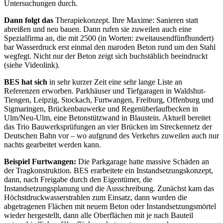
Un
tersuchungen durch.
Dann folgt das
Therapiekonzept. Ihre Maxime: Sanieren statt
abreißen und neu bauen. Dann rufen sie zuweilen
auch eine
Spezialfirma an, die mit 2500
(in Worten: zweitausendfünfhundert)
bar Wasserdruck erst einmal den maro
den Beton rund um den Stahl
wegfegt.
Nicht nur der Beton zeigt sich buchstäb
lich beeindruckt
(siehe Videolink).
BES hat sich
in sehr kurzer Zeit eine
sehr lange Liste an
Referenzen erwor
ben. Parkhäuser und Tiefgaragen in Waldshut-
Tiengen, Leipzig, Stockach,
Furtwangen, Freiburg, Offenburg und
Sigmaringen, Brückenbauwerke und Re
genüberlaufbecken in
Ulm/Neu-
Ulm, eine Betonstützwand in Blaustein. Aktuell bereitet
das Trio Bauwerksprü
fungen
an
vier Brücken im Streckennetz der
Deutschen Bahn vor – wo aufgrund des Ver
kehrs zuweilen auch nur
nachts gearbeitet werden kann.
Beispiel Furtwangen:
Die Parkgarage
hatte massive Schäden an
der Trag
kon
struktion. BES erarbeitete ein In
standsetzungskonzept,
dann, nach
Freigabe durch den Eigentümer, die
In
standsetzungsplanung und die Aus
schreibung. Zunächst kam das
Höchstdruckwasserstrahlen zum Einsatz, dann
wurden die
abgetragenen Flächen mit
neuem Beton oder Instandsetzungsmörtel
wieder hergestellt, dann alle
Oberflächen mit je nach
Bauteil