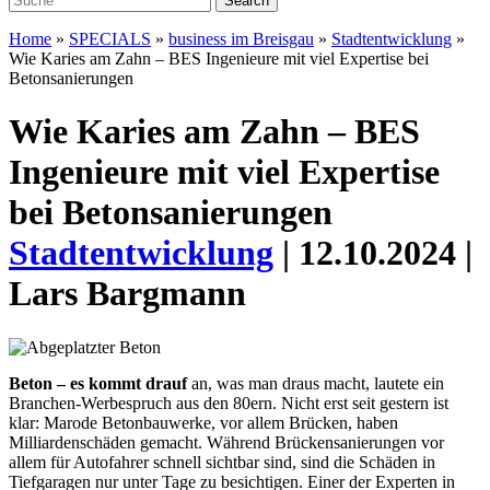
Home
»
SPECIALS
»
business im Breisgau
»
Stadtentwicklung
»
Wie Karies am Zahn – BES Ingenieure mit viel Expertise bei
Betonsanierungen
Wie Karies am Zahn – BES
Ingenieure mit viel Expertise
bei Betonsanierungen
Stadtentwicklung
| 12.10.2024 |
Lars Bargmann
B
eton
–
es kommt drauf
an, was man draus macht, lautete ein
Branchen-Werbespruch aus
den 80ern. Nicht erst seit gestern ist
klar: Marode Betonbauwerke, vor al
lem Brücken, haben
Milliardenschäden gemacht.
Während Brückensa
nierungen vor
allem für Autofahrer schnell sichtbar sind, sind die Schä
den in
Tiefgaragen nur unter
Tage zu besichtigen. Einer der Experten in