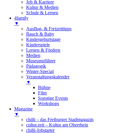
Job & Karriere
Kultur & Medien
Schule & Lernen
4family
▼
Ausflug- & Freizeittipps
Bauch & Baby
Kindergeburtstage
Kinderspiele
Lernen & Fördern
Medien
Museumsführer
Pädagogik
Winter-Special
Veranstaltungskalender
▼
Bühne
Film
Sonstige Events
Workshops
Magazine
▼
chilli – das Freiburger Stadtmagazin
cultur.zeit – Kultur am Oberrhein
chilli-Jobstarter