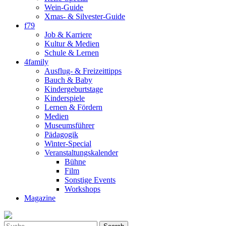
Wein-Guide
Xmas- & Silvester-Guide
f79
Job & Karriere
Kultur & Medien
Schule & Lernen
4family
Ausflug- & Freizeittipps
Bauch & Baby
Kindergeburtstage
Kinderspiele
Lernen & Fördern
Medien
Museumsführer
Pädagogik
Winter-Special
Veranstaltungskalender
Bühne
Film
Sonstige Events
Workshops
Magazine