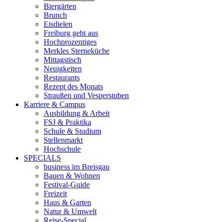
Biergärten
Brunch
Eisdielen
Freiburg geht aus
Hochprozentiges
Merkles Sterneküche
Mittagstisch
Neuigkeiten
Restaurants
Rezept des Monats
Straußen und Vesperstuben
Karriere & Campus
Ausbildung & Arbeit
FSJ & Praktika
Schule & Studium
Stellenmarkt
Hochschule
SPECIALS
business im Breisgau
Bauen & Wohnen
Festival-Guide
Freizeit
Haus & Garten
Natur & Umwelt
Reise-Special