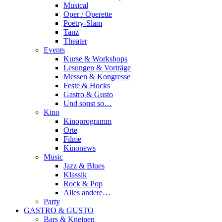
Musical
Oper / Operette
Poetry-Slam
Tanz
Theater
Events
Kurse & Workshops
Lesungen & Vorträge
Messen & Kongresse
Feste & Hocks
Gastro & Gusto
Und sonst so…
Kino
Kinoprogramm
Orte
Filme
Kinonews
Music
Jazz & Blues
Klassik
Rock & Pop
Alles andere…
Party
GASTRO & GUSTO
Bars & Kneipen