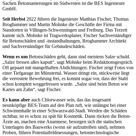
Sachen Betonsanierungen im Südwes
ten ist die BES Ingenieure
GmbH.
Seit Herbst
2022 führen die Ingenieure
Matthias Fischer, Thomas
Broghammer
und Martin Mohnke die Geschäfte
der
Firma mit
Standorten in Villingen-
Schwenningen und Freiburg. Das Terzett
kannte sich. Mohnke ist Tragwerksplaner, Fischer Sachverständiger
für Betonschäden und -instandhaltun
gen, Broghammer Architekt
und Sachverständiger für Gebäudeschäden.
Wenn es um
Betonschäden geht, dann sind meistens Salze schuld.
„Salze fressen alles kaputt“, sagt Mohnke beim Redaktionsgespräch.
Oft gepaart mit mangelhaften Abdichtungen. Fischer zeigt Fotos von
einer Tiefgarage im Münstertal. Wasser dringt ein, stückweise liegt
die verrostete Bewehrung frei, es kommt sogar vor, dass der Stahl
schon komplett weggefressen wurde. „Salze sind beim Beton wie
Karies am Zahn“, sagt Fischer.
Es kann aber
auch Chlorwasser sein,
das
das insgesamt
neunköpfige BES-
Team
auf den Plan ruft, wie unlängst
bei einer
Schwimmhalle in einer Schwarzwald-
Stadt. Werden die Schä
den
sichtbar, ist es schon zu spät für Kosmetik. Dann rü
cken die Beton-
Ärzte an, machen eine
Anamnese, besorgen
sich die statischen
Unterlagen des Bau
werks (wenn sie aufzutreiben sind),
neh
men
Proben, führen
Potentialfeld
messungen, betontechnologische