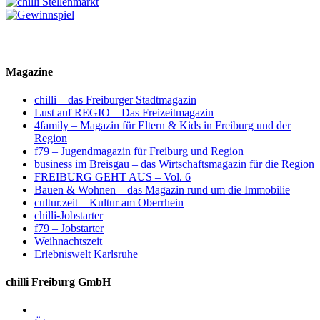
Magazine
chilli – das Freiburger Stadtmagazin
Lust auf REGIO – Das Freizeitmagazin
4family – Magazin für Eltern & Kids in Freiburg und der
Region
f79 – Jugendmagazin für Freiburg und Region
business im Breisgau – das Wirtschaftsmagazin für die Region
FREIBURG GEHT AUS – Vol. 6
Bauen & Wohnen – das Magazin rund um die Immobilie
cultur.zeit – Kultur am Oberrhein
chilli-Jobstarter
f79 – Jobstarter
Weihnachtszeit
Erlebniswelt Karlsruhe
chilli Freiburg GmbH