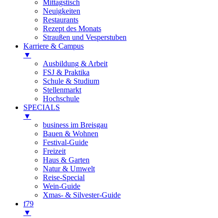
Mittagstisch
Neuigkeiten
Restaurants
Rezept des Monats
Straußen und Vesperstuben
Karriere & Campus
▼
Ausbildung & Arbeit
FSJ & Praktika
Schule & Studium
Stellenmarkt
Hochschule
SPECIALS
▼
business im Breisgau
Bauen & Wohnen
Festival-Guide
Freizeit
Haus & Garten
Natur & Umwelt
Reise-Special
Wein-Guide
Xmas- & Silvester-Guide
f79
▼