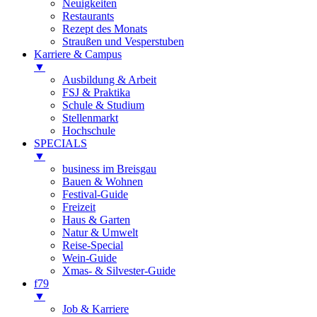
Neuigkeiten
Restaurants
Rezept des Monats
Straußen und Vesperstuben
Karriere & Campus
▼
Ausbildung & Arbeit
FSJ & Praktika
Schule & Studium
Stellenmarkt
Hochschule
SPECIALS
▼
business im Breisgau
Bauen & Wohnen
Festival-Guide
Freizeit
Haus & Garten
Natur & Umwelt
Reise-Special
Wein-Guide
Xmas- & Silvester-Guide
f79
▼
Job & Karriere