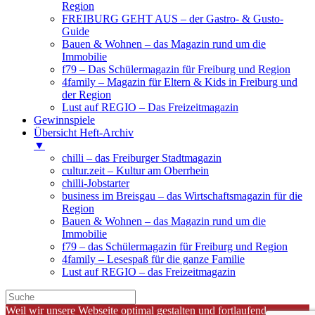
Region
FREIBURG GEHT AUS – der Gastro- & Gusto-
Guide
Bauen & Wohnen – das Magazin rund um die
Immobilie
f79 – Das Schülermagazin für Freiburg und Region
4family – Magazin für Eltern & Kids in Freiburg und
der Region
Lust auf REGIO – Das Freizeitmagazin
Gewinnspiele
Übersicht Heft-Archiv
▼
chilli – das Freiburger Stadtmagazin
cultur.zeit – Kultur am Oberrhein
chilli-Jobstarter
business im Breisgau – das Wirtschaftsmagazin für die
Region
Bauen & Wohnen – das Magazin rund um die
Immobilie
f79 – das Schülermagazin für Freiburg und Region
4family – Lesespaß für die ganze Familie
Lust auf REGIO – das Freizeitmagazin
Weil wir unsere Webseite optimal gestalten und fortlaufend