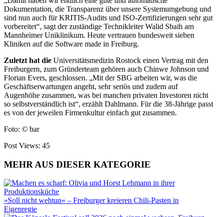
„Da
mit haben wir endlich eine gute
und automatische
Dokumentation,
die Transparenz über unsere Sys­
tem­umgebung und
sind nun auch für KRITIS-Audits und ISO-Zer
tifizierungen sehr gut
vorbereitet“,
sagt der zuständige Technikleiter
Walid Sbaih am
Mannheimer Uni­klinikum. Heute vertrauen bundes
weit sieben
Kliniken auf die Soft­
ware made in Freiburg.
Zuletzt hat die
Universitätsmedizin
Rostock einen Vertrag mit den
Freiburgern, zum Gründerteam gehören auch Chinwe Johnson und
Florian Evers, geschlossen. „Mit der SBG arbeiten wir, was die
Geschäftserwartungen angeht, sehr seriös und
zudem auf
Augenhöhe zusammen, was bei manchen privaten Investoren nicht
so selbstverständlich ist“, erzählt Dahl
mann. Für die 38-Jährige passt
es von
der jeweilen Firmenkultur einfach gut
zusammen.
Foto: © bar
Post Views:
45
MEHR AUS DIESER KATEGORIE
»Soll nicht wehtun« – Freiburger kreieren Chili-Pasten in
Eigenregie