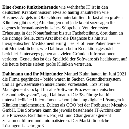
Eine ebenso funktionierende
wie wehrhafte IT ist in den
deutschen Kranken
häusern etwa so häufig anzutreffen wie
Business-Angels in Obdachlosenunterkünften. In fast allen großen
Kliniken gibt es zig Abteilungen und jede kocht sozusagen ihr
eigenes informationstechnisches Süppchen. Von der ersten
Erfassung in der Notaufnahme bis zur Fachabteilung, dort dann an
die richtige Stelle, zum Arzt über die Diagnose bis hin zur
therapeutischen Medikamentierung – es ist oft eine Patientenreise
mit Medienbrüchen, wie
Dahlmann beim Redaktionsge
spräch
berichtet. Unterwegs gehen
aus vielen Gründen Infor­mationen
verloren. Genau das ist das Spiel
feld der Software sfs healthcare, auf
die heute bereits sieben große
Kliniken vertrauen.
Dahlmann und ihr Mitgründer
Manuel
Kuhn hatten im Juni 2021
die Firma gegründet – beide waren in Sachen Gesundheitssystem
und IT gewissermaßen ausreichend vorbelastet. „Sfs ist ein
Management-Cockpit für alle Software-Prozesse im deutschen
Ge
sundheitssystem“, sagt Dahlmann. Die
38-­Jährige hat für
unterschiedliche Un
ternehmen schon jahrelang digitale Lösungen in
Kliniken imple­
­mentiert.
Zuletzt als COO bei der Freiburger Mesalvo
GmbH. Die Software kann
die jeweils bestehende IT-Architektur,
alle Prozesse, Richtlinien, Projekt- und
Changemanagement
zusammenführen
und automatisieren. Der Markt für solche
Lösungen ist sehr groß.