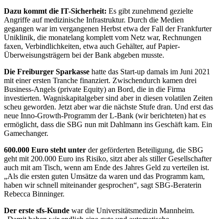
Dazu kommt die IT-Sicherheit:
Es gibt zunehmend gezielte
Angriffe auf medizinische Infrastruktur. Durch die Me
dien
gegangen war im vergangenen Herbst etwa der Fall der Frankfurter
Uniklinik, die monatelang komplett vom Netz war, Rechnungen
faxen,
Verbindlichkeiten, etwa auch Gehälter,
auf Papier-
Überweisungsträgern bei
der Bank abgeben musste.
Die Freiburger Sparkasse
hatte das
Start-up damals im Juni 2021
mit einer
ersten Tranche finanziert. Zwischen
durch kamen drei
Business-Angels (pri
vate Equity) an Bord, die in die Firma
investierten. Wagniskapitalgeber sind
aber in diesen volatilen Zeiten
scheu geworden. Jetzt aber war die nächste Stufe
dran. Und erst das
neue Inno-Growth-
Programm der L-Bank (wir berichteten)
hat es
ermöglicht, dass die SBG nun mit Dahlmann ins Geschäft kam.
Ein
Gamechanger.
600.000 Euro steht unter
der geförderten Beteiligung, die SBG
geht mit
200.000 Euro ins Risiko, sitzt aber als
stiller Gesellschafter
auch mit am Tisch,
wenn am Ende des Jahres Geld zu ver
teilen ist.
„Als die ersten guten Um
sätze da waren und das Programm kam,
haben wir schnell miteinander gespro
chen“, sagt SBG-Beraterin
Rebecca
Binninger.
Der erste sfs-Kunde
war die Uni
versitätsmedizin Mannheim.