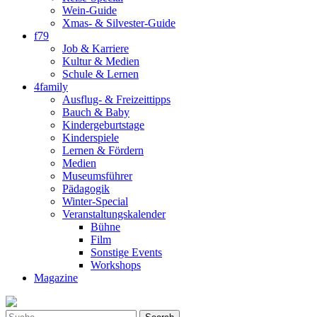
Wein-Guide
Xmas- & Silvester-Guide
f79
Job & Karriere
Kultur & Medien
Schule & Lernen
4family
Ausflug- & Freizeittipps
Bauch & Baby
Kindergeburtstage
Kinderspiele
Lernen & Fördern
Medien
Museumsführer
Pädagogik
Winter-Special
Veranstaltungskalender
Bühne
Film
Sonstige Events
Workshops
Magazine