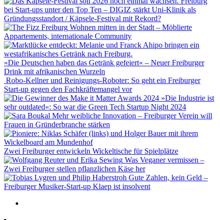
Freiburg
bei Start-ups unter den Top Ten – DIGIZ stärkt Uni-Klinik als
Gründungsstandort / Käpsele-Festival mit Rekord?
Wohnen mitten in der Stadt – Möblierte
Appartements, internationale Community
»Die Deutschen haben das Getränk gefeiert« – Neuer Freiburger
Drink mit afrikanischen Wurzeln
Robo-Kellner und Reinigungs-Roboter: So geht ein Freiburger
Start-up gegen den Fachkräftemangel vor
»Die Industrie ist
sehr outdated«: So war die Green Tech Startup Night 2024
Mehr weibliche Innovation – Freiburger Verein will
Frauen in Gründerbranche stärken
Zwei Freiburger entwickeln Wickeltische für Spielplätze
Was Veganer vermissen –
Zwei Freiburger stellen pflanzlichen Käse her
Gute Zahlen, kein Geld –
Freiburger Musiker-Start-up Klaep ist insolvent