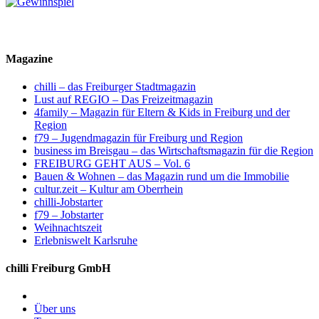
Magazine
chilli – das Freiburger Stadtmagazin
Lust auf REGIO – Das Freizeitmagazin
4family – Magazin für Eltern & Kids in Freiburg und der
Region
f79 – Jugendmagazin für Freiburg und Region
business im Breisgau – das Wirtschaftsmagazin für die Region
FREIBURG GEHT AUS – Vol. 6
Bauen & Wohnen – das Magazin rund um die Immobilie
cultur.zeit – Kultur am Oberrhein
chilli-Jobstarter
f79 – Jobstarter
Weihnachtszeit
Erlebniswelt Karlsruhe
chilli Freiburg GmbH
Über uns