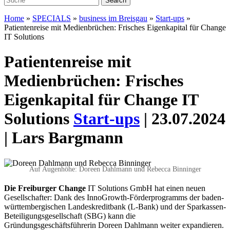
Home
»
SPECIALS
»
business im Breisgau
»
Start-ups
»
Patientenreise mit Medienbrüchen: Frisches Eigenkapital für Change
IT Solutions
Patientenreise mit
Medienbrüchen: Frisches
Eigenkapital für Change IT
Solutions
Start-ups
| 23.07.2024
| Lars Bargmann
Auf Augenhöhe: Doreen Dahlmann und Rebecca Binninger
D
ie Freiburger Change
IT
Solutions GmbH hat einen neuen
Gesellschafter: Dank des InnoGrowth-Förderprogramms
der baden-
württembergischen Landes­
kreditbank (L-Bank) und der Spar
kassen-
Beteiligungsgesellschaft
(SBG) kann die
Gründungsgeschäfts
führerin Doreen Dahlmann weiter
expandieren.