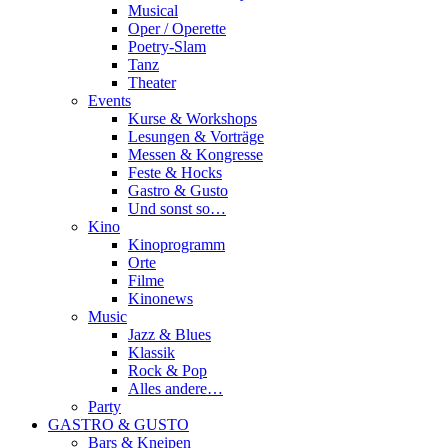
Musical
Oper / Operette
Poetry-Slam
Tanz
Theater
Events
Kurse & Workshops
Lesungen & Vorträge
Messen & Kongresse
Feste & Hocks
Gastro & Gusto
Und sonst so…
Kino
Kinoprogramm
Orte
Filme
Kinonews
Music
Jazz & Blues
Klassik
Rock & Pop
Alles andere…
Party
GASTRO & GUSTO
Bars & Kneipen