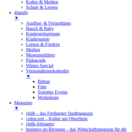
Kultur & Medien
Schule & Lernen
4family
▼
Ausflug- & Freizeittipps
Bauch & Baby
Kindergeburtstage
Kinderspiele
Lernen & Fördern
Medien
Museumsführer
Pädagogik
Winter-Special
Veranstaltungskalender
▼
Bühne
Film
Sonstige Events
Workshops
Magazine
▼
chilli – das Freiburger Stadtmagazin
cultur.zeit – Kultur am Oberrhein
chilli-Jobstarter
business im Breisgau – das Wirtschaftsmagazin für die