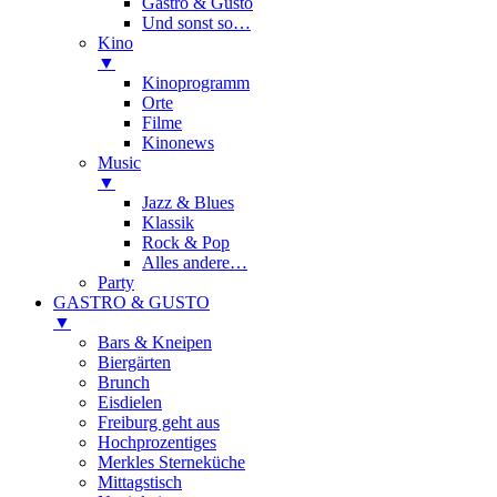
Gastro & Gusto
Und sonst so…
Kino
▼
Kinoprogramm
Orte
Filme
Kinonews
Music
▼
Jazz & Blues
Klassik
Rock & Pop
Alles andere…
Party
GASTRO & GUSTO
▼
Bars & Kneipen
Biergärten
Brunch
Eisdielen
Freiburg geht aus
Hochprozentiges
Merkles Sterneküche
Mittagstisch