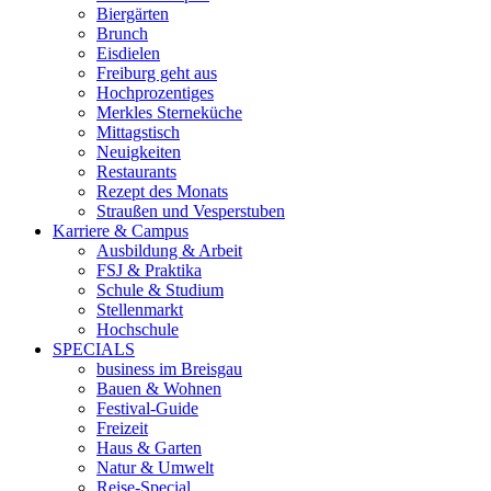
Biergärten
Brunch
Eisdielen
Freiburg geht aus
Hochprozentiges
Merkles Sterneküche
Mittagstisch
Neuigkeiten
Restaurants
Rezept des Monats
Straußen und Vesperstuben
Karriere & Campus
Ausbildung & Arbeit
FSJ & Praktika
Schule & Studium
Stellenmarkt
Hochschule
SPECIALS
business im Breisgau
Bauen & Wohnen
Festival-Guide
Freizeit
Haus & Garten
Natur & Umwelt
Reise-Special