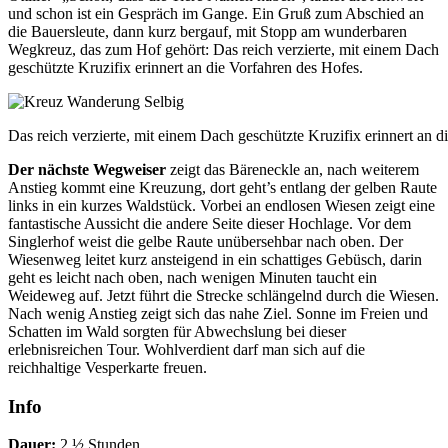
und schon ist ein Gespräch im Gange. Ein Gruß zum Abschied an
die Bauersleute, dann kurz bergauf, mit Stopp am wunderbaren
Wegkreuz, das zum Hof gehört: Das reich verzierte, mit einem Dach
geschützte Kruzifix erinnert an die Vorfahren des Hofes.
Das reich verzierte, mit einem Dach geschützte Kruzifix erinnert an d
Der nächste Wegweiser
zeigt das Bäreneckle an, nach weiterem
Anstieg kommt eine Kreuzung, dort geht’s entlang der gelben Raute
links in ein kurzes Waldstück. Vorbei an endlosen Wiesen zeigt eine
fantastische Aussicht die andere Seite dieser Hochlage. Vor dem
Singlerhof weist die gelbe Raute unübersehbar nach oben. Der
Wiesenweg leitet kurz ansteigend in ein schattiges Gebüsch, darin
geht es leicht nach oben, nach wenigen Minuten taucht ein
Weideweg auf. Jetzt führt die Strecke schlängelnd durch die Wiesen.
Nach wenig Anstieg zeigt sich das nahe Ziel. Sonne im Freien und
Schatten im Wald sorgten für Abwechslung bei dieser
erlebnisreichen Tour. Wohlverdient darf man sich auf die
reichhaltige Vesperkarte freuen.
Info
Dauer:
2 ½ Stunden