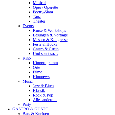
Musical
Oper / Operette
Poetry-Slam
Tanz
Theater
Events
Kurse & Workshops
Lesungen & Vorträge
Messen & Kongresse
Feste & Hocks
Gastro & Gusto
Und sonst so…
Kino
Kinoprogramm
Orte
Filme
Kinonews
Music
Jazz & Blues
Klassik
Rock & Pop
Alles andere…
Party
GASTRO & GUSTO
Bars & Kneipen