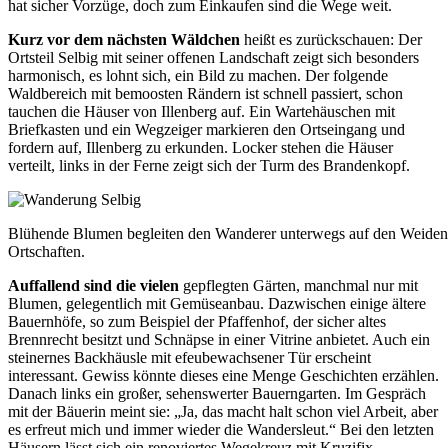
hat sicher Vorzüge, doch zum Einkaufen sind die Wege weit.
Kurz vor dem nächsten Wäldchen
heißt es zurückschauen: Der
Ortsteil Selbig mit seiner offenen Landschaft zeigt sich besonders
harmonisch, es lohnt sich, ein Bild zu machen. Der folgende
Waldbereich mit bemoosten Rändern ist schnell passiert, schon
tauchen die Häuser von Illenberg auf. Ein Wartehäuschen mit
Briefkasten und ein Wegzeiger markieren den Ortseingang und
fordern auf, Illenberg zu erkunden. Locker stehen die Häuser
verteilt, links in der Ferne zeigt sich der Turm des Brandenkopf.
Blühende Blumen begleiten den Wanderer unterwegs auf den Weiden 
Ortschaften.
Auffallend sind die vielen
gepflegten Gärten, manchmal nur mit
Blumen, gelegentlich mit Gemüseanbau. Dazwischen einige ältere
Bauernhöfe, so zum Beispiel der Pfaffenhof, der sicher altes
Brennrecht besitzt und Schnäpse in einer Vitrine anbietet. Auch ein
steinernes Backhäusle mit efeubewachsener Tür erscheint
interessant. Gewiss könnte dieses eine Menge Geschichten erzählen.
Danach links ein großer, sehenswerter Bauerngarten. Im Gespräch
mit der Bäuerin meint sie: „Ja, das macht halt schon viel Arbeit, aber
es erfreut mich und immer wieder die Wandersleut.“ Bei den letzten
Häusern lässt sich ein renoviertes Wegekreuz mit Kruzifix