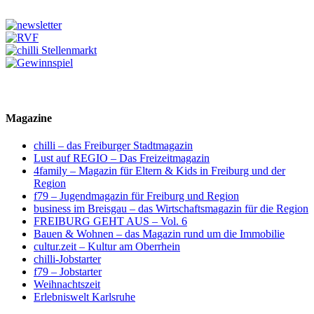
Magazine
chilli – das Freiburger Stadtmagazin
Lust auf REGIO – Das Freizeitmagazin
4family – Magazin für Eltern & Kids in Freiburg und der
Region
f79 – Jugendmagazin für Freiburg und Region
business im Breisgau – das Wirtschaftsmagazin für die Region
FREIBURG GEHT AUS – Vol. 6
Bauen & Wohnen – das Magazin rund um die Immobilie
cultur.zeit – Kultur am Oberrhein
chilli-Jobstarter
f79 – Jobstarter
Weihnachtszeit
Erlebniswelt Karlsruhe