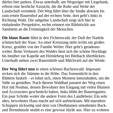
dürfen hier parken. Etwas unterhalb, am Wegzeiger mit Liegebank,
erfreut eine herrliche Aussicht, die die Ruhe und Weite der
Landschaft vermittelt. Der Weg führt über die Straße abwärts bis
zum ersten Bauernhof auf der rechten Seite, dort geht’s links in
Richtung Wald. Die sattgrüne Landschaft zeigt sich hier in
einladender Perspektive, rechts erinnert ein Bildstöckle aus
Sandstein an die Frömmigkeit der Menschen.
Die blaue Raute
führt in den Fichtenwald, der Duft der Nadeln
schmeichelt der Nase. An einer Kreuzung steht rechts ein großes
Kreuz, gestiftet von der Familie Weber. Hier geht’s geradeaus
weiter. Beim Verlassen des Waldes lässt sich die schöne Hochlage
bis hinüber zur Kapelle am Hörnleberg bei Bleibach überblicken.
Unterhalb stehen zwei Bauernhöfe und Milchvieh auf der Weide.
Der Weg führt nun
in einen schönen Buchenwald. Imposant
recken sich die Stämme in die Höhe. Das Sonnenlicht in den
Blättern funkelt – es lohnt sich, einen Moment innezuhalten, um die
Stille zu genießen. Nach diesem Waldbad passiert der Weg einen
Hof mit Neubau, dessen Bewohner den Eingang mit vielen Blumen
und Accessoires geschmückt haben, links blüht der Bauerngarten.
Ein paar Schritte weiter die andere Form des Landlebens: Ein sehr
altes, bewohntes Haus macht auf sich aufmerksam. Mit marodem
Schuppen rückseitig und dem von Obstbäumen umrahmten Back-
und Brennhäusle strahlt es eine gewisse Idylle aus. Hier zu wohnen