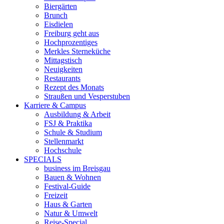
Biergärten
Brunch
Eisdielen
Freiburg geht aus
Hochprozentiges
Merkles Sterneküche
Mittagstisch
Neuigkeiten
Restaurants
Rezept des Monats
Straußen und Vesperstuben
Karriere & Campus
Ausbildung & Arbeit
FSJ & Praktika
Schule & Studium
Stellenmarkt
Hochschule
SPECIALS
business im Breisgau
Bauen & Wohnen
Festival-Guide
Freizeit
Haus & Garten
Natur & Umwelt
Reise-Special