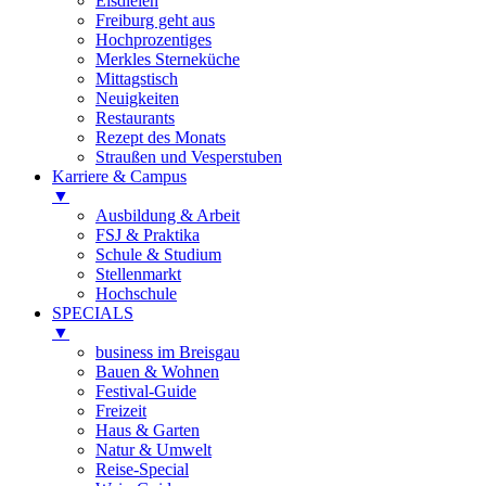
Eisdielen
Freiburg geht aus
Hochprozentiges
Merkles Sterneküche
Mittagstisch
Neuigkeiten
Restaurants
Rezept des Monats
Straußen und Vesperstuben
Karriere & Campus
▼
Ausbildung & Arbeit
FSJ & Praktika
Schule & Studium
Stellenmarkt
Hochschule
SPECIALS
▼
business im Breisgau
Bauen & Wohnen
Festival-Guide
Freizeit
Haus & Garten
Natur & Umwelt
Reise-Special