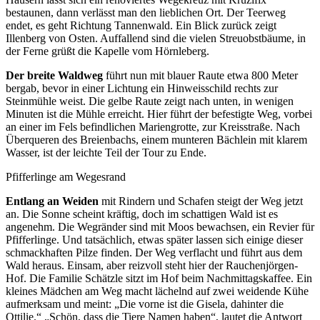
bestaunen, dann verlässt man den lieblichen Ort. Der Teerweg
endet, es geht Richtung Tannenwald. Ein Blick zurück zeigt
Illenberg von Osten. Auffallend sind die vielen Streuobstbäume, in
der Ferne grüßt die Kapelle vom Hörnleberg.
Der breite Waldweg
führt nun mit blauer Raute etwa 800 Meter
bergab, bevor in einer Lichtung ein Hinweisschild rechts zur
Steinmühle weist. Die gelbe Raute zeigt nach unten, in wenigen
Minuten ist die Mühle erreicht. Hier führt der befestigte Weg, vorbei
an einer im Fels befindlichen Mariengrotte, zur Kreisstraße. Nach
Überqueren des Breienbachs, einem munteren Bächlein mit klarem
Wasser, ist der leichte Teil der Tour zu Ende.
Pfifferlinge am Wegesrand
Entlang an Weiden
mit Rindern und Schafen steigt der Weg jetzt
an. Die Sonne scheint kräftig, doch im schattigen Wald ist es
angenehm. Die Wegränder sind mit Moos bewachsen, ein Revier für
Pfifferlinge. Und tatsächlich, etwas später lassen sich einige dieser
schmackhaften Pilze finden. Der Weg verflacht und führt aus dem
Wald heraus. Einsam, aber reizvoll steht hier der Rauchenjörgen-
Hof. Die Familie Schätzle sitzt im Hof beim Nachmittagskaffee. Ein
kleines Mädchen am Weg macht lächelnd auf zwei weidende Kühe
aufmerksam und meint: „Die vorne ist die Gisela, dahinter die
Ottilie.“ „Schön, dass die Tiere Namen haben“, lautet die Antwort