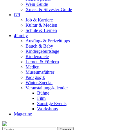
Wein-Guide
Xmas- & Silvester-Guide
f79
Job & Karriere
Kultur & Medien
Schule & Lernen
4family
Ausflug- & Freizeittipps
Bauch & Baby
Kindergeburtstage
Kinderspiele
Lernen & Fördern
Medien
Museumsführer
Pädagogik
Winter-Special
Veranstaltungskalender
Bühne
Film
Sonstige Events
Workshops
Magazine