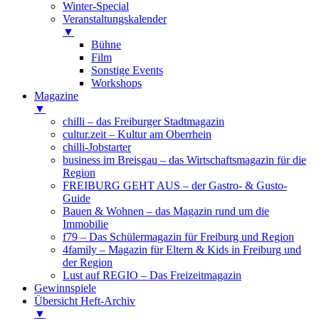
Winter-Special
Veranstaltungskalender
▼
Bühne
Film
Sonstige Events
Workshops
Magazine
▼
chilli – das Freiburger Stadtmagazin
cultur.zeit – Kultur am Oberrhein
chilli-Jobstarter
business im Breisgau – das Wirtschaftsmagazin für die
Region
FREIBURG GEHT AUS – der Gastro- & Gusto-
Guide
Bauen & Wohnen – das Magazin rund um die
Immobilie
f79 – Das Schülermagazin für Freiburg und Region
4family – Magazin für Eltern & Kids in Freiburg und
der Region
Lust auf REGIO – Das Freizeitmagazin
Gewinnspiele
Übersicht Heft-Archiv
▼