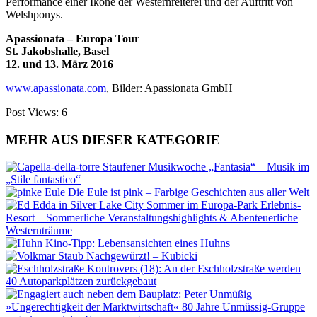
Performance einer Ikone der Westernreiterei und der Auftritt von
Welshponys.
Apassionata – Europa Tour
St. Jakobshalle, Basel
12. und 13. März 2016
www.apassionata.com
, Bilder: Apassionata GmbH
Post Views:
6
MEHR AUS DIESER KATEGORIE
Staufener Musikwoche „Fantasia“ – Musik im
„Stile fantastico“
Die Eule ist pink – Farbige Geschichten aus aller Welt
Sommer im Europa-Park Erlebnis-
Resort – Sommerliche Veranstaltungshighlights & Abenteuerliche
Westernträume
Kino-Tipp: Lebensansichten eines Huhns
Nachgewürzt! – Kubicki
Kontrovers (18): An der Eschholzstraße werden
40 Autoparkplätzen zurückgebaut
»Ungerechtigkeit der Marktwirtschaft« 80 Jahre Unmüssig-Gruppe