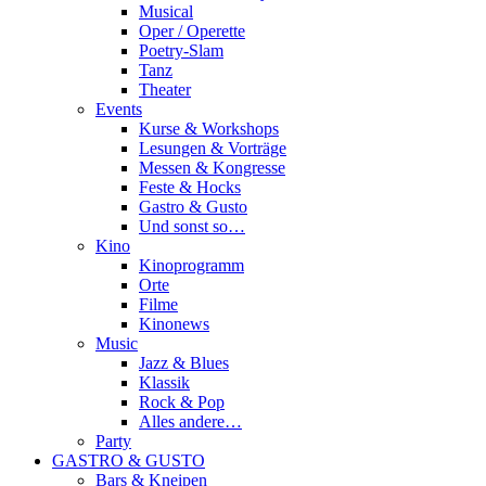
Musical
Oper / Operette
Poetry-Slam
Tanz
Theater
Events
Kurse & Workshops
Lesungen & Vorträge
Messen & Kongresse
Feste & Hocks
Gastro & Gusto
Und sonst so…
Kino
Kinoprogramm
Orte
Filme
Kinonews
Music
Jazz & Blues
Klassik
Rock & Pop
Alles andere…
Party
GASTRO & GUSTO
Bars & Kneipen