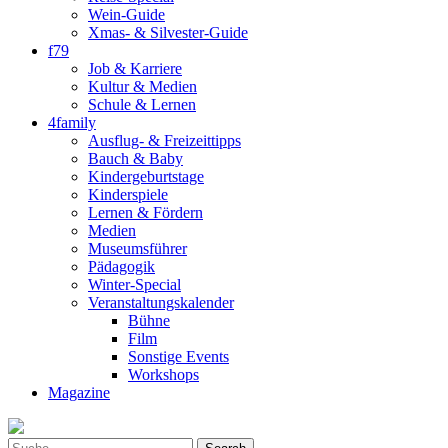
Wein-Guide
Xmas- & Silvester-Guide
f79
Job & Karriere
Kultur & Medien
Schule & Lernen
4family
Ausflug- & Freizeittipps
Bauch & Baby
Kindergeburtstage
Kinderspiele
Lernen & Fördern
Medien
Museumsführer
Pädagogik
Winter-Special
Veranstaltungskalender
Bühne
Film
Sonstige Events
Workshops
Magazine