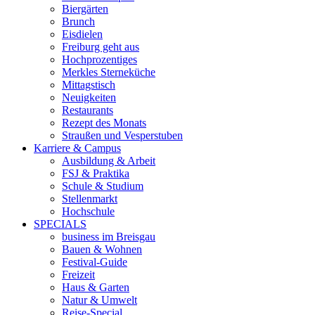
Biergärten
Brunch
Eisdielen
Freiburg geht aus
Hochprozentiges
Merkles Sterneküche
Mittagstisch
Neuigkeiten
Restaurants
Rezept des Monats
Straußen und Vesperstuben
Karriere & Campus
Ausbildung & Arbeit
FSJ & Praktika
Schule & Studium
Stellenmarkt
Hochschule
SPECIALS
business im Breisgau
Bauen & Wohnen
Festival-Guide
Freizeit
Haus & Garten
Natur & Umwelt
Reise-Special