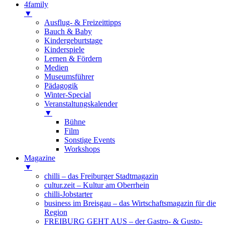
4family
▼
Ausflug- & Freizeittipps
Bauch & Baby
Kindergeburtstage
Kinderspiele
Lernen & Fördern
Medien
Museumsführer
Pädagogik
Winter-Special
Veranstaltungskalender
▼
Bühne
Film
Sonstige Events
Workshops
Magazine
▼
chilli – das Freiburger Stadtmagazin
cultur.zeit – Kultur am Oberrhein
chilli-Jobstarter
business im Breisgau – das Wirtschaftsmagazin für die
Region
FREIBURG GEHT AUS – der Gastro- & Gusto-