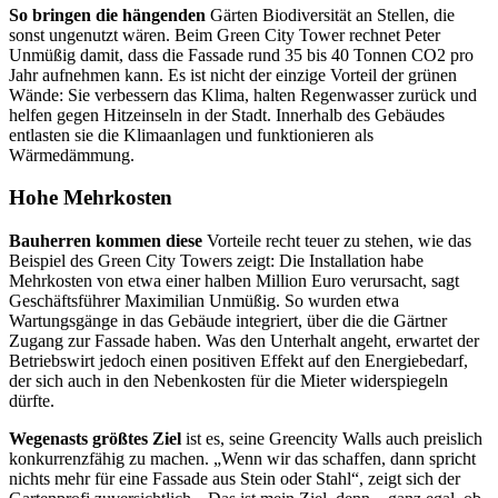
So bringen die hängenden
Gärten Biodiversität an Stellen, die
sonst ungenutzt wären. Beim Green City Tower rechnet Peter
Unmüßig damit, dass die Fassade rund 35 bis 40 Tonnen CO2 pro
Jahr aufnehmen kann. Es ist nicht der einzige Vorteil der grünen
Wände: Sie verbessern das Klima, halten Regenwasser zurück und
helfen gegen Hitzeinseln in der Stadt. Innerhalb des Gebäudes
entlasten sie die Klimaanlagen und funktionieren als
Wärmedämmung.
Hohe Mehrkosten
Bauherren kommen diese
Vorteile recht teuer zu stehen, wie das
Beispiel des Green City Towers zeigt: Die Installation habe
Mehrkosten von etwa einer halben Million Euro verursacht, sagt
Geschäftsführer Maximilian Unmüßig. So wurden etwa
Wartungsgänge in das Gebäude integriert, über die die Gärtner
Zugang zur Fassade haben. Was den Unterhalt angeht, erwartet der
Betriebswirt jedoch einen positiven Effekt auf den Energiebedarf,
der sich auch in den Nebenkosten für die Mieter widerspiegeln
dürfte.
Wegenasts größtes Ziel
ist es, seine Greencity Walls auch preislich
konkurrenzfähig zu machen. „Wenn wir das schaffen, dann spricht
nichts mehr für eine Fassade aus Stein oder Stahl“, zeigt sich der