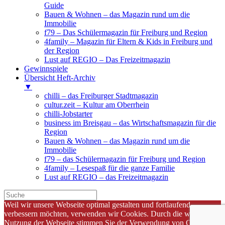
Guide
Bauen & Wohnen – das Magazin rund um die
Immobilie
f79 – Das Schülermagazin für Freiburg und Region
4family – Magazin für Eltern & Kids in Freiburg und
der Region
Lust auf REGIO – Das Freizeitmagazin
Gewinnspiele
Übersicht Heft-Archiv
▼
chilli – das Freiburger Stadtmagazin
cultur.zeit – Kultur am Oberrhein
chilli-Jobstarter
business im Breisgau – das Wirtschaftsmagazin für die
Region
Bauen & Wohnen – das Magazin rund um die
Immobilie
f79 – das Schülermagazin für Freiburg und Region
4family – Lesespaß für die ganze Familie
Lust auf REGIO – das Freizeitmagazin
Weil wir unsere Webseite optimal gestalten und fortlaufend
verbessern möchten, verwenden wir Cookies. Durch die weitere
Nutzung der Webseite stimmen Sie der Verwendung von Cookies