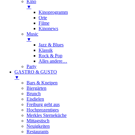
Kino
▼
Kinoprogramm
Orte
Filme
Kinonews
Music
▼
Jazz & Blues
Klassik
Rock & Pop
Alles andere…
Party
GASTRO & GUSTO
▼
Bars & Kneipen
Biergärten
Brunch
Eisdielen
Freiburg geht aus
Hochprozentiges
Merkles Sterneküche
Mittagstisch
Neuigkeiten
Restaurants