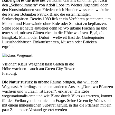
Dabei gibt es die Idee
des vertikalen Gartens schon lange: Nach
den „Selbstklimmern“ von Adolf Loos im Wiener Jugendstil oder
den Konstruktionen von Friedensreich Hundertwasser entwickelte
der Pariser Botaniker Patrick Blanc die ersten richtigen
Senkrechtgärten. Bereits 1989 ließ er ein Verfahren patentieren, um
Mauern und Hauswände ohne Erde oder Substrat zu bepflanzen.
Seine Idee ist heute aktueller denn je: Wo urbane Flächen rar und
teuer sind, müssen Gärten eben in die Höhe wachsen. Egal, ob in
Bangkok, Miami oder Dubai – weltweit lässt der Gartenpionier
Luxushochhäuser, Einkaufszentren, Museen oder Brücken
ergrünen.
Visionär: Klaus Wegenast lässt Gärten in die
Höhe wachsen – auch am Green City Tower in
Freiburg.
Die Natur zurück
in urbane Räume bringen, das will auch
Wegenast. Allerdings mit einem anderen Ansatz. „Dort, wo Pflanzen
wachsen und wurzeln, ist Leben“, erklärt er. Die Erde
wegzurationalisieren und wie Blanc durch Vlies zu ersetzen, kommt
für den Freiburger daher nicht in Frage. Seine Greencity Walls sind
mit einem mineralischen Substrat gefüllt, in das die Pflanzen mit ein
paar Zentimeter Abstand gesetzt werden.