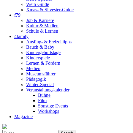
Wein-Guide
Xmas- & Silvester-Guide
f79
Job & Karriere
Kultur & Medien
Schule & Lernen
4family
Ausflug- & Freizeittipps
Bauch & Baby
Kindergeburtstage
Kinderspiele
Lernen & Fördern
Medien
Museumsführer
Pädagogik
Winter-Special
Veranstaltungskalender
Bühne
Film
Sonstige Events
Workshops
Magazine