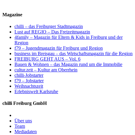
Magazine
chilli – das Freiburger Stadtmagazin
Lust auf REGIO – Das Freizeitmagazin
4family – Magazin für Eltern & Kids in Freiburg und der
Region
f79 – Jugendmagazin für Freiburg und Region
business im Breisgau – das Wirtschaftsmagazin für die Region
FREIBURG GEHT AUS – Vol. 6
Bauen & Wohnen – das Magazin rund um die Immobilie
cultur.zeit – Kultur am Oberrhein
chilli-Jobstarter
f79 – Jobstarter
Weihnachtszeit
Erlebniswelt Karlsruhe
chilli Freiburg GmbH
Über uns
Team
Mediadaten