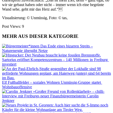
Gartenprofi zuversichtlich. „Das ist mein Ziel, denn – ganz egal, ob
wir sie gebaut haben oder nicht – immer wenn ich eine begrünte
Wand sehe, geht mir das Herz auf.“
Visualisierung: © Unmüssig, Foto: © tas,
Post Views:
9
MEHR AUS DIESER KATEGORIE
Das Ende eines bizarren Streits –
Naturenergie übergibt Netze
Sartorius eröffnet Kompetenzzentrum – 140 Millionen in Freiburg
investiert
Elf Fußballfelder – soziales Wohnen Unmüssig-Gruppe startet
Wohnbauoffensive
»Großer Freund von Rollenklarheit« – chilli-
Interview mit Freiburgs neuer Finanzbürgermeisterin Carolin
Jenkner