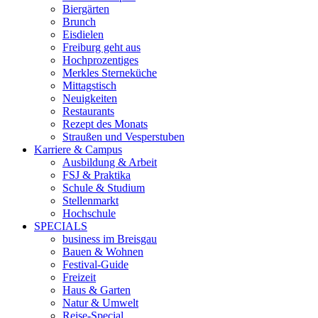
Biergärten
Brunch
Eisdielen
Freiburg geht aus
Hochprozentiges
Merkles Sterneküche
Mittagstisch
Neuigkeiten
Restaurants
Rezept des Monats
Straußen und Vesperstuben
Karriere & Campus
Ausbildung & Arbeit
FSJ & Praktika
Schule & Studium
Stellenmarkt
Hochschule
SPECIALS
business im Breisgau
Bauen & Wohnen
Festival-Guide
Freizeit
Haus & Garten
Natur & Umwelt
Reise-Special