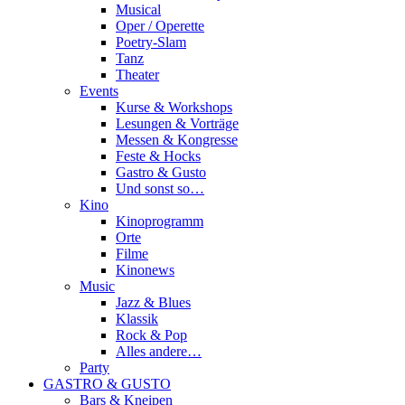
Musical
Oper / Operette
Poetry-Slam
Tanz
Theater
Events
Kurse & Workshops
Lesungen & Vorträge
Messen & Kongresse
Feste & Hocks
Gastro & Gusto
Und sonst so…
Kino
Kinoprogramm
Orte
Filme
Kinonews
Music
Jazz & Blues
Klassik
Rock & Pop
Alles andere…
Party
GASTRO & GUSTO
Bars & Kneipen