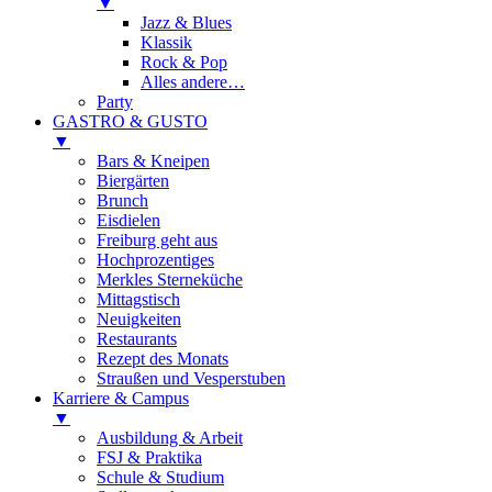
▼
Jazz & Blues
Klassik
Rock & Pop
Alles andere…
Party
GASTRO & GUSTO
▼
Bars & Kneipen
Biergärten
Brunch
Eisdielen
Freiburg geht aus
Hochprozentiges
Merkles Sterneküche
Mittagstisch
Neuigkeiten
Restaurants
Rezept des Monats
Straußen und Vesperstuben
Karriere & Campus
▼
Ausbildung & Arbeit
FSJ & Praktika
Schule & Studium