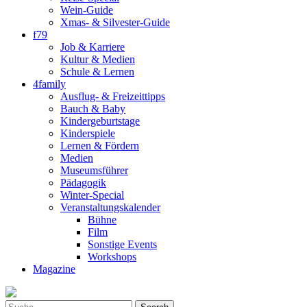
Wein-Guide
Xmas- & Silvester-Guide
f79
Job & Karriere
Kultur & Medien
Schule & Lernen
4family
Ausflug- & Freizeittipps
Bauch & Baby
Kindergeburtstage
Kinderspiele
Lernen & Fördern
Medien
Museumsführer
Pädagogik
Winter-Special
Veranstaltungskalender
Bühne
Film
Sonstige Events
Workshops
Magazine