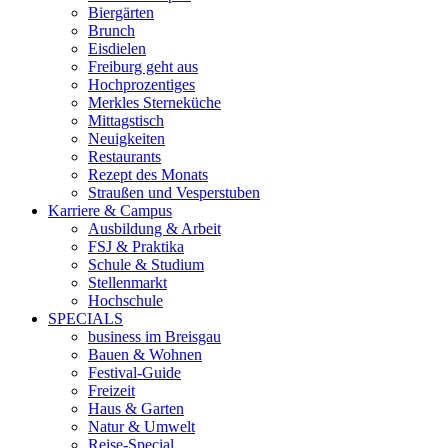
Biergärten
Brunch
Eisdielen
Freiburg geht aus
Hochprozentiges
Merkles Sterneküche
Mittagstisch
Neuigkeiten
Restaurants
Rezept des Monats
Straußen und Vesperstuben
Karriere & Campus
Ausbildung & Arbeit
FSJ & Praktika
Schule & Studium
Stellenmarkt
Hochschule
SPECIALS
business im Breisgau
Bauen & Wohnen
Festival-Guide
Freizeit
Haus & Garten
Natur & Umwelt
Reise-Special