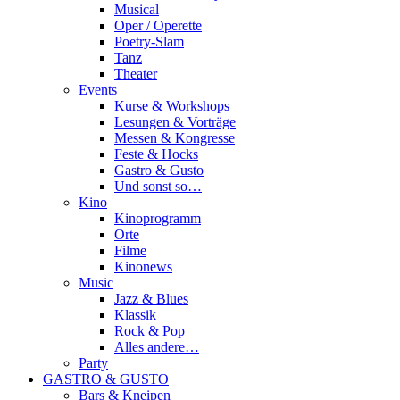
Musical
Oper / Operette
Poetry-Slam
Tanz
Theater
Events
Kurse & Workshops
Lesungen & Vorträge
Messen & Kongresse
Feste & Hocks
Gastro & Gusto
Und sonst so…
Kino
Kinoprogramm
Orte
Filme
Kinonews
Music
Jazz & Blues
Klassik
Rock & Pop
Alles andere…
Party
GASTRO & GUSTO
Bars & Kneipen