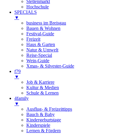
Stellenmarkt
Hochschule
SPECIALS
▼
business im Breisgau
Bauen & Wohnen
Festival-Guide
Freizeit
Haus & Garten
Natur & Umwelt
Reise-Special
Wein-Guide
Xmas- & Silvester-Guide
f79
▼
Job & Karriere
Kultur & Medien
Schule & Lernen
4family
▼
Ausflug- & Freizeittipps
Bauch & Baby
Kindergeburtstage
Kinderspiele
Lernen & Fördern