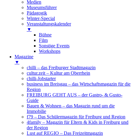
Medien
Museumsführer
Pädagogik
Winter-Special
Veranstaltungskalender
▼
Bühne
Film
Sonstige Events
Workshops
Magazine
▼
chilli – das Freiburger Stadtmagazin
cultur.zeit – Kultur am Oberrhein
chilli-Jobstarter
business im Breisgau – das Wirtschaftsmagazin für die
Region
FREIBURG GEHT AUS – der Gastro- & Gusto-
Guide
Bauen & Wohnen – das Magazin rund um die
Immobilie
f79 – Das Schülermagazin für Freiburg und Region
4family – Magazin für Eltern & Kids in Freiburg und
der Region
Lust auf REGIO – Das Freizeitmagazin