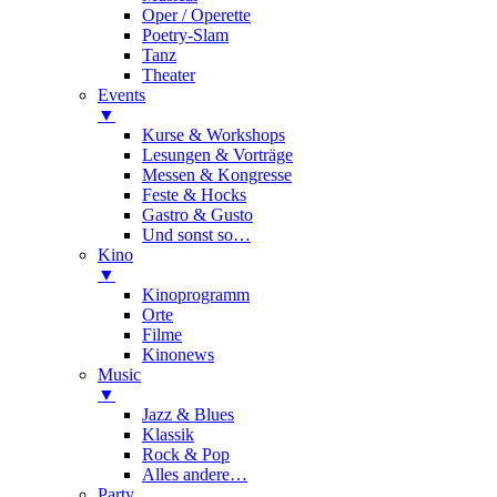
Oper / Operette
Poetry-Slam
Tanz
Theater
Events
▼
Kurse & Workshops
Lesungen & Vorträge
Messen & Kongresse
Feste & Hocks
Gastro & Gusto
Und sonst so…
Kino
▼
Kinoprogramm
Orte
Filme
Kinonews
Music
▼
Jazz & Blues
Klassik
Rock & Pop
Alles andere…
Party