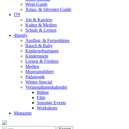
Wein-Guide
Xmas- & Silvester-Guide
f79
Job & Karriere
Kultur & Medien
Schule & Lernen
4family
Ausflug- & Freizeittipps
Bauch & Baby
Kindergeburtstage
Kinderspiele
Lernen & Fördern
Medien
Museumsführer
Pädagogik
Winter-Special
Veranstaltungskalender
Bühne
Film
Sonstige Events
Workshops
Magazine