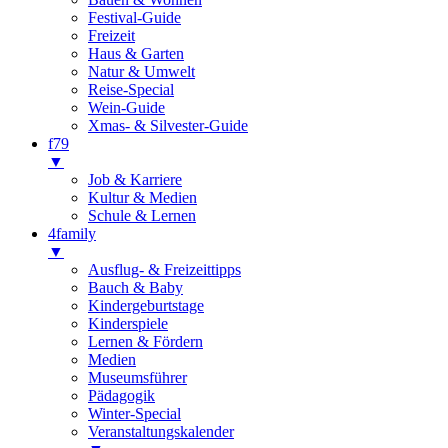
Festival-Guide
Freizeit
Haus & Garten
Natur & Umwelt
Reise-Special
Wein-Guide
Xmas- & Silvester-Guide
f79
▼
Job & Karriere
Kultur & Medien
Schule & Lernen
4family
▼
Ausflug- & Freizeittipps
Bauch & Baby
Kindergeburtstage
Kinderspiele
Lernen & Fördern
Medien
Museumsführer
Pädagogik
Winter-Special
Veranstaltungskalender