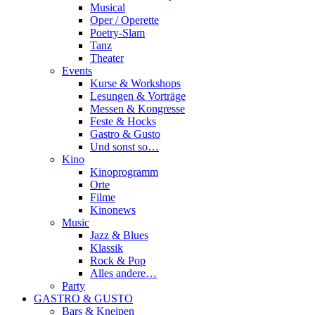
Musical
Oper / Operette
Poetry-Slam
Tanz
Theater
Events
Kurse & Workshops
Lesungen & Vorträge
Messen & Kongresse
Feste & Hocks
Gastro & Gusto
Und sonst so…
Kino
Kinoprogramm
Orte
Filme
Kinonews
Music
Jazz & Blues
Klassik
Rock & Pop
Alles andere…
Party
GASTRO & GUSTO
Bars & Kneipen