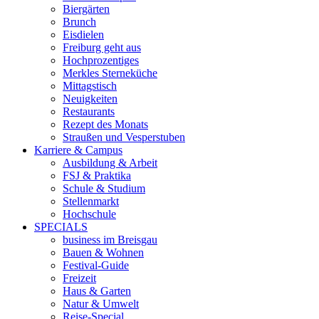
Biergärten
Brunch
Eisdielen
Freiburg geht aus
Hochprozentiges
Merkles Sterneküche
Mittagstisch
Neuigkeiten
Restaurants
Rezept des Monats
Straußen und Vesperstuben
Karriere & Campus
Ausbildung & Arbeit
FSJ & Praktika
Schule & Studium
Stellenmarkt
Hochschule
SPECIALS
business im Breisgau
Bauen & Wohnen
Festival-Guide
Freizeit
Haus & Garten
Natur & Umwelt
Reise-Special