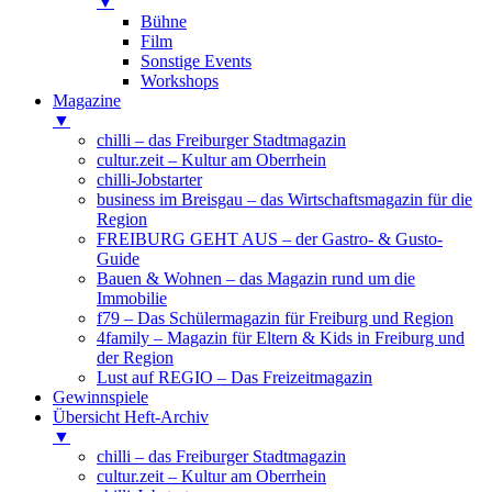
▼
Bühne
Film
Sonstige Events
Workshops
Magazine
▼
chilli – das Freiburger Stadtmagazin
cultur.zeit – Kultur am Oberrhein
chilli-Jobstarter
business im Breisgau – das Wirtschaftsmagazin für die
Region
FREIBURG GEHT AUS – der Gastro- & Gusto-
Guide
Bauen & Wohnen – das Magazin rund um die
Immobilie
f79 – Das Schülermagazin für Freiburg und Region
4family – Magazin für Eltern & Kids in Freiburg und
der Region
Lust auf REGIO – Das Freizeitmagazin
Gewinnspiele
Übersicht Heft-Archiv
▼
chilli – das Freiburger Stadtmagazin
cultur.zeit – Kultur am Oberrhein