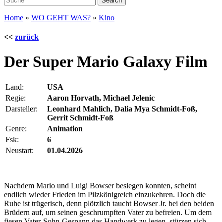
Home
»
WO GEHT WAS?
»
Kino
<<
zurück
Der Super Mario Galaxy Film
Land:
USA
Regie:
Aaron Horvath, Michael Jelenic
Darsteller:
Leonhard Mahlich, Dalia Mya Schmidt-Foß,
Gerrit Schmidt-Foß
Genre:
Animation
Fsk:
6
Neustart:
01.04.2026
Nachdem Mario und Luigi Bowser besiegen konnten, scheint
endlich wieder Frieden im Pilzkönigreich einzukehren. Doch die
Ruhe ist trügerisch, denn plötzlich taucht Bowser Jr. bei den beiden
Brüdern auf, um seinen geschrumpften Vater zu befreien. Um dem
fiesen Vater-Sohn-Gespann das Handwerk zu legen, stürzen sich