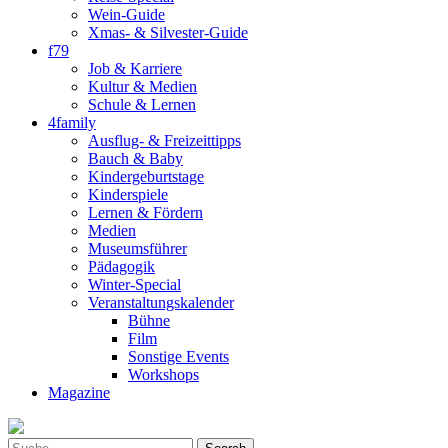
Wein-Guide
Xmas- & Silvester-Guide
f79
Job & Karriere
Kultur & Medien
Schule & Lernen
4family
Ausflug- & Freizeittipps
Bauch & Baby
Kindergeburtstage
Kinderspiele
Lernen & Fördern
Medien
Museumsführer
Pädagogik
Winter-Special
Veranstaltungskalender
Bühne
Film
Sonstige Events
Workshops
Magazine