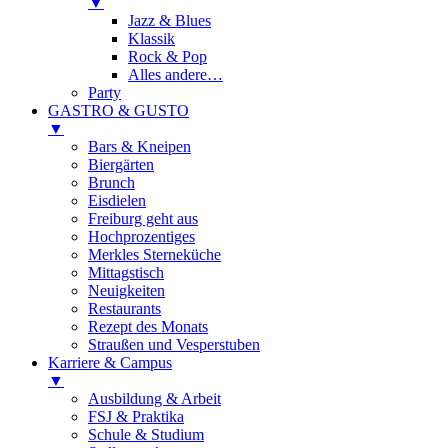
▼
Jazz & Blues
Klassik
Rock & Pop
Alles andere…
Party
GASTRO & GUSTO
▼
Bars & Kneipen
Biergärten
Brunch
Eisdielen
Freiburg geht aus
Hochprozentiges
Merkles Sterneküche
Mittagstisch
Neuigkeiten
Restaurants
Rezept des Monats
Straußen und Vesperstuben
Karriere & Campus
▼
Ausbildung & Arbeit
FSJ & Praktika
Schule & Studium