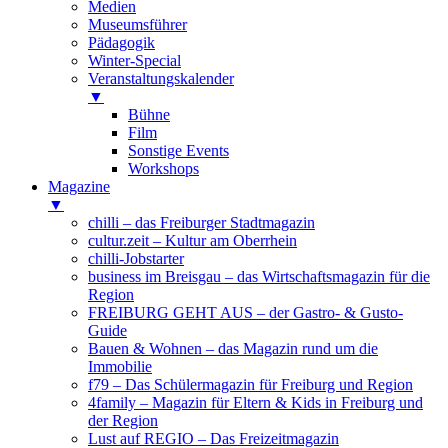
Medien
Museumsführer
Pädagogik
Winter-Special
Veranstaltungskalender
▼
Bühne
Film
Sonstige Events
Workshops
Magazine
▼
chilli – das Freiburger Stadtmagazin
cultur.zeit – Kultur am Oberrhein
chilli-Jobstarter
business im Breisgau – das Wirtschaftsmagazin für die
Region
FREIBURG GEHT AUS – der Gastro- & Gusto-
Guide
Bauen & Wohnen – das Magazin rund um die
Immobilie
f79 – Das Schülermagazin für Freiburg und Region
4family – Magazin für Eltern & Kids in Freiburg und
der Region
Lust auf REGIO – Das Freizeitmagazin