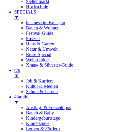
Stellenmarkt
Hochschule
SPECIALS
▼
business im Breisgau
Bauen & Wohnen
Festival-Guide
Freizeit
Haus & Garten
Natur & Umwelt
Reise-Special
Wein-Guide
Xmas- & Silvester-Guide
f79
▼
Job & Karriere
Kultur & Medien
Schule & Lernen
4family
▼
Ausflug- & Freizeittipps
Bauch & Baby
Kindergeburtstage
Kinderspiele
Lernen & Fördern