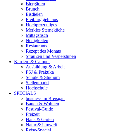
Biergärten
Brunch
Eisdielen
Freiburg geht aus
Hochprozentiges
Merkles Sterneküche
Mittagstisch
Neuigkeiten
Restaurants
Rezept des Monats
Straußen und Vesperstuben
Karriere & Campus
Ausbildung & Arbeit
FSJ & Praktika
Schule & Studium
Stellenmarkt
Hochschule
SPECIALS
business im Breisgau
Bauen & Wohnen
Festival-Guide
Freizeit
Haus & Garten
Natur & Umwelt
Reise-Special