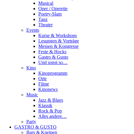
Musical
Oper / Operette
Poetry-Slam
Tanz
Theater
Events
Kurse & Workshops
Lesungen & Vorträge
Messen & Kongresse
Feste & Hocks
Gastro & Gusto
Und sonst so…
Kino
Kinoprogramm
Orte
Filme
Kinonews
Music
Jazz & Blues
Klassik
Rock & Pop
Alles andere…
Party
GASTRO & GUSTO
Bars & Kneipen