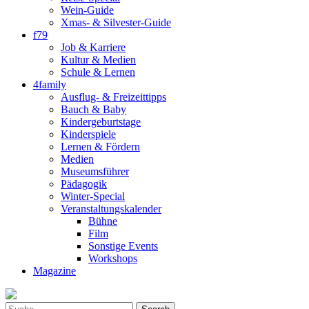
Wein-Guide
Xmas- & Silvester-Guide
f79
Job & Karriere
Kultur & Medien
Schule & Lernen
4family
Ausflug- & Freizeittipps
Bauch & Baby
Kindergeburtstage
Kinderspiele
Lernen & Fördern
Medien
Museumsführer
Pädagogik
Winter-Special
Veranstaltungskalender
Bühne
Film
Sonstige Events
Workshops
Magazine