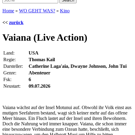
Home
»
WO GEHT WAS?
»
Kino
<<
zurück
Vaiana (Live Action)
Land:
USA
Regie:
Thomas Kail
Darsteller:
Catherine Laga'aia, Dwayne Johnson, John Tui
Genre:
Abenteuer
Fsk:
6
Neustart:
09.07.2026
Vaiana wächst auf der Insel Motunui auf. Obwohl ihr Volk einst aus
mutigen Seefahrern bestand, wagt sich keiner mehr auf das offene
Meer hinaus. Ein Fluch lastet auf der Insel und ihren Bewohnern.
Doch die Nahrung wird immer knapper. Vaiana, die schon immer
eine besondere Verbindung zum Ozean hatte, beschließt, sich
hinauszuwagen, um den Halbgott Maui um Hilfe zu bitten.