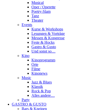
Musical
Oper / Operette
Poetry-Slam
Tanz
Theater
Events
Kurse & Workshops
Lesungen & Vorträge
Messen & Kongresse
Feste & Hocks
Gastro & Gusto
Und sonst so…
Kino
Kinoprogramm
Orte
Filme
Kinonews
Music
Jazz & Blues
Klassik
Rock & Pop
Alles andere…
Party
GASTRO & GUSTO
Bars & Kneipen