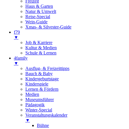
Freizeit
Haus & Garten
Natur & Umwelt
Reise-Special
Wein-Guide
Xmas- & Silvester-Guide
f79
▼
Job & Karriere
Kultur & Medien
Schule & Lernen
4family
▼
Ausflug- & Freizeittipps
Bauch & Baby
Kindergeburtstage
Kinderspiele
Lernen & Fördern
Medien
Museumsführer
Pädagogik
Winter-Special
Veranstaltungskalender
▼
Bühne