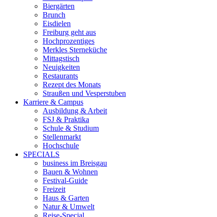
Biergärten
Brunch
Eisdielen
Freiburg geht aus
Hochprozentiges
Merkles Sterneküche
Mittagstisch
Neuigkeiten
Restaurants
Rezept des Monats
Straußen und Vesperstuben
Karriere & Campus
Ausbildung & Arbeit
FSJ & Praktika
Schule & Studium
Stellenmarkt
Hochschule
SPECIALS
business im Breisgau
Bauen & Wohnen
Festival-Guide
Freizeit
Haus & Garten
Natur & Umwelt
Reise-Special