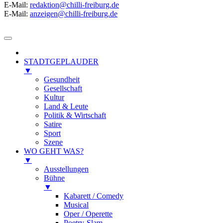
E-Mail:
redaktion@chilli-freiburg.de
E-Mail:
anzeigen@chilli-freiburg.de
STADTGEPLAUDER
▼
Gesundheit
Gesellschaft
Kultur
Land & Leute
Politik & Wirtschaft
Satire
Sport
Szene
WO GEHT WAS?
▼
Ausstellungen
Bühne
▼
Kabarett / Comedy
Musical
Oper / Operette
Poetry-Slam