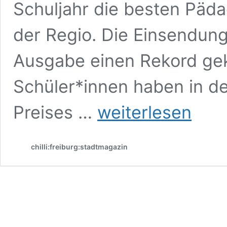
Schuljahr die besten Päd
der Regio. Die Ein­sendun
Ausgabe einen Rekord ge
Schüler*innen haben in de
Wer
Preises …
weiterlesen
macht
den
besten
chilli:freiburg:stadtmagazin
Unterricht?
Freiburger
Lehrerpreis
mit
Rekordteilnahme