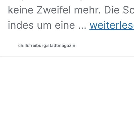
keine Zweifel mehr. Die S
Artik
indes um eine …
weiterle
ins
Schmitz
Katze:
chilli:freiburg:stadtmagazin
Zuversicht
trotz
unsicherer
Finanzen