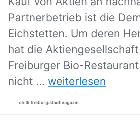
Kauf von Aktien an nachha
Partnerbetrieb ist die De
Eichstetten. Um deren H
hat die Aktiengesellschaf
Freiburger Bio-Restaurant
Zukunfsmodell
nicht …
weiterlesen
Lehrlingspartnerschaft?
Eichstetter
Gärtnerei
chilli:freiburg:stadtmagazin
nutzt
Schwarmintelligenz
der
Stammkunden