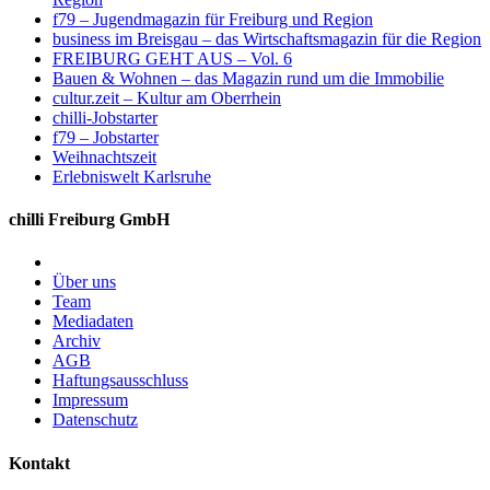
f79 – Jugendmagazin für Freiburg und Region
business im Breisgau – das Wirtschaftsmagazin für die Region
FREIBURG GEHT AUS – Vol. 6
Bauen & Wohnen – das Magazin rund um die Immobilie
cultur.zeit – Kultur am Oberrhein
chilli-Jobstarter
f79 – Jobstarter
Weihnachtszeit
Erlebniswelt Karlsruhe
chilli Freiburg GmbH
Über uns
Team
Mediadaten
Archiv
AGB
Haftungsausschluss
Impressum
Datenschutz
Kontakt