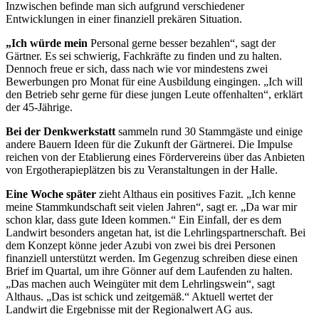
Inzwischen befinde man sich aufgrund verschiedener
Entwicklungen in einer finanziell prekären Situation.
„Ich würde mein
Personal gerne besser bezahlen“, sagt der
Gärtner. Es sei schwierig, Fachkräfte zu finden und zu halten.
Dennoch freue er sich, dass nach wie vor mindestens zwei
Bewerbungen pro Monat für eine Ausbildung eingingen. „Ich will
den Betrieb sehr gerne für diese jungen Leute offenhalten“, erklärt
der 45-Jährige.
Bei der Denkwerkstatt
sammeln rund 30 Stammgäste und einige
andere Bauern Ideen für die Zukunft der Gärtnerei. Die Impulse
reichen von der Etablierung eines Fördervereins über das Anbieten
von Ergotherapieplätzen bis zu Veranstaltungen in der Halle.
Eine Woche später
zieht Althaus ein positives Fazit. „Ich kenne
meine Stammkundschaft seit vielen Jahren“, sagt er. „Da war mir
schon klar, dass gute Ideen kommen.“ Ein Einfall, der es dem
Landwirt besonders angetan hat, ist die Lehrlingspartnerschaft. Bei
dem Konzept könne jeder Azubi von zwei bis drei Personen
finanziell unterstützt werden. Im Gegenzug schreiben diese einen
Brief im Quartal, um ihre Gönner auf dem Laufenden zu halten.
„Das machen auch Weingüter mit dem Lehrlingswein“, sagt
Althaus. „Das ist schick und zeitgemäß.“ Aktuell wertet der
Landwirt die Ergebnisse mit der Regionalwert AG aus.