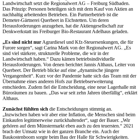
Landwirtschaft setzt die Regionalwert AG – Freiburg Südbaden.
Das Prinzip: Personen beteiligen sich mit dem Kauf von Aktien an
nachhaltig arbeitenden Betrieben. Ein Partnerbetrieb ist die
Demeter-Gärtnerei Querbeet in Eichstetten.
Um deren
Herausforderungen anzugehen, hat die Aktiengesellschaft zur
Denkwerkstatt ins Freiburger Bio-Restaurant Adelhaus geladen.
„Es sind nicht nur
Agrardiesel und Kfz-Steuersenkungen, die für
Furore sorgen“, sagt Carina Mark von der Regionalwert AG. „Es
sind viel stärkere, strukturelle Probleme, die wir in der
Landwirtschaft haben.“ Dazu kämen betriebsindividuelle
Herausforderungen. Von denen berichtet Jannis Althaus, Leiter von
Querbeet. Der Betrieb blicke auf eine „dynamische jüngere
Vergangenheit“. Kurz vor der Pandemie hatte sich das Team mit der
Übernahme eines anderen Hofs zur Betriebserweiterung
entschieden. Zudem fiel die Entscheidung, eine neue Lagerhalle mit
Büroräumen zu bauen. „Das war seit zehn Jahren überfällig“, erklärt
Althaus.
Zunächst fühlten sich
die Entscheidungen stimmig an.
„Inzwischen haben wir aber eine Inflation, die Menschen sind beim
Einkaufen legitimerweise zurückhaltender“, sagt der Bauer. „Wir
gehören auf dem Münstermarkt eben auch zu den teuersten.“ 2021
brach der Umsatz wie in der ganzen Branche ein. Auch der
Baukostenboom sorgte beim Bau der Halle für Schwierigkeiten.