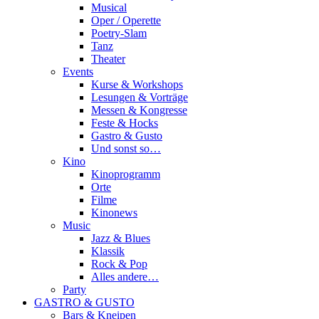
Musical
Oper / Operette
Poetry-Slam
Tanz
Theater
Events
Kurse & Workshops
Lesungen & Vorträge
Messen & Kongresse
Feste & Hocks
Gastro & Gusto
Und sonst so…
Kino
Kinoprogramm
Orte
Filme
Kinonews
Music
Jazz & Blues
Klassik
Rock & Pop
Alles andere…
Party
GASTRO & GUSTO
Bars & Kneipen