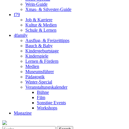
Wein-Guide
Xmas- & Silvester-Guide
f79
Job & Karriere
Kultur & Medien
Schule & Lernen
4family
Ausflug- & Freizeittipps
Bauch & Baby
Kindergeburtstage
Kinderspiele
Lernen & Fördern
Medien
Museumsführer
Pädagogik
Winter-Special
Veranstaltungskalender
Bühne
Film
Sonstige Events
Workshops
Magazine