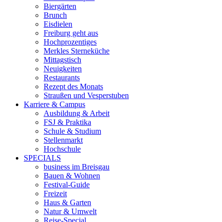
Biergärten
Brunch
Eisdielen
Freiburg geht aus
Hochprozentiges
Merkles Sterneküche
Mittagstisch
Neuigkeiten
Restaurants
Rezept des Monats
Straußen und Vesperstuben
Karriere & Campus
Ausbildung & Arbeit
FSJ & Praktika
Schule & Studium
Stellenmarkt
Hochschule
SPECIALS
business im Breisgau
Bauen & Wohnen
Festival-Guide
Freizeit
Haus & Garten
Natur & Umwelt
Reise-Special