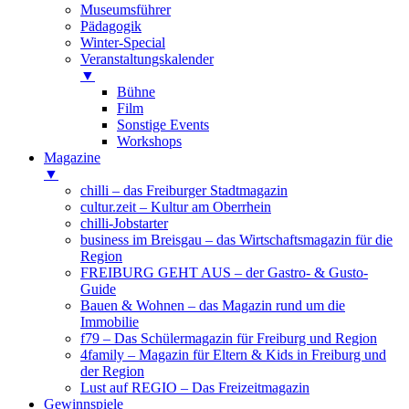
Museumsführer
Pädagogik
Winter-Special
Veranstaltungskalender
▼
Bühne
Film
Sonstige Events
Workshops
Magazine
▼
chilli – das Freiburger Stadtmagazin
cultur.zeit – Kultur am Oberrhein
chilli-Jobstarter
business im Breisgau – das Wirtschaftsmagazin für die
Region
FREIBURG GEHT AUS – der Gastro- & Gusto-
Guide
Bauen & Wohnen – das Magazin rund um die
Immobilie
f79 – Das Schülermagazin für Freiburg und Region
4family – Magazin für Eltern & Kids in Freiburg und
der Region
Lust auf REGIO – Das Freizeitmagazin
Gewinnspiele