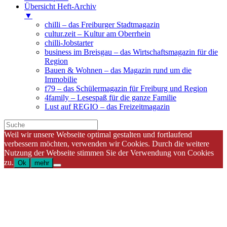
Übersicht Heft-Archiv
▼
chilli – das Freiburger Stadtmagazin
cultur.zeit – Kultur am Oberrhein
chilli-Jobstarter
business im Breisgau – das Wirtschaftsmagazin für die
Region
Bauen & Wohnen – das Magazin rund um die
Immobilie
f79 – das Schülermagazin für Freiburg und Region
4family – Lesespaß für die ganze Familie
Lust auf REGIO – das Freizeitmagazin
Weil wir unsere Webseite optimal gestalten und fortlaufend
verbessern möchten, verwenden wir Cookies. Durch die weitere
Nutzung der Webseite stimmen Sie der Verwendung von Cookies
zu.
Ok
mehr