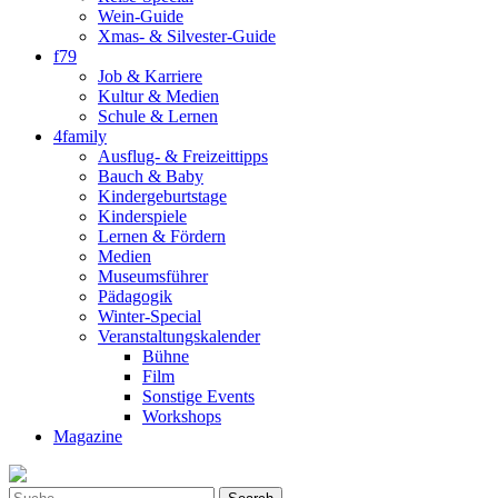
Wein-Guide
Xmas- & Silvester-Guide
f79
Job & Karriere
Kultur & Medien
Schule & Lernen
4family
Ausflug- & Freizeittipps
Bauch & Baby
Kindergeburtstage
Kinderspiele
Lernen & Fördern
Medien
Museumsführer
Pädagogik
Winter-Special
Veranstaltungskalender
Bühne
Film
Sonstige Events
Workshops
Magazine