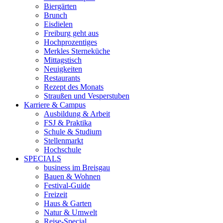
Biergärten
Brunch
Eisdielen
Freiburg geht aus
Hochprozentiges
Merkles Sterneküche
Mittagstisch
Neuigkeiten
Restaurants
Rezept des Monats
Straußen und Vesperstuben
Karriere & Campus
Ausbildung & Arbeit
FSJ & Praktika
Schule & Studium
Stellenmarkt
Hochschule
SPECIALS
business im Breisgau
Bauen & Wohnen
Festival-Guide
Freizeit
Haus & Garten
Natur & Umwelt
Reise-Special