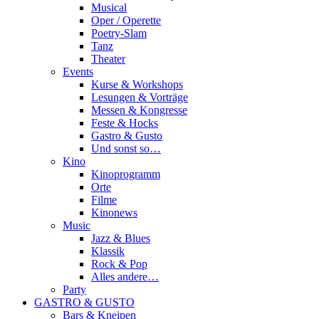
Musical
Oper / Operette
Poetry-Slam
Tanz
Theater
Events
Kurse & Workshops
Lesungen & Vorträge
Messen & Kongresse
Feste & Hocks
Gastro & Gusto
Und sonst so…
Kino
Kinoprogramm
Orte
Filme
Kinonews
Music
Jazz & Blues
Klassik
Rock & Pop
Alles andere…
Party
GASTRO & GUSTO
Bars & Kneipen