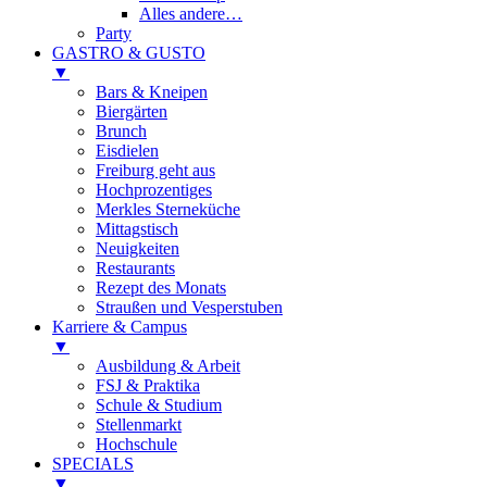
Alles andere…
Party
GASTRO & GUSTO
▼
Bars & Kneipen
Biergärten
Brunch
Eisdielen
Freiburg geht aus
Hochprozentiges
Merkles Sterneküche
Mittagstisch
Neuigkeiten
Restaurants
Rezept des Monats
Straußen und Vesperstuben
Karriere & Campus
▼
Ausbildung & Arbeit
FSJ & Praktika
Schule & Studium
Stellenmarkt
Hochschule
SPECIALS
▼