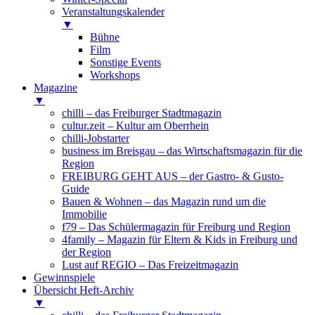
Veranstaltungskalender
▼
Bühne
Film
Sonstige Events
Workshops
Magazine
▼
chilli – das Freiburger Stadtmagazin
cultur.zeit – Kultur am Oberrhein
chilli-Jobstarter
business im Breisgau – das Wirtschaftsmagazin für die
Region
FREIBURG GEHT AUS – der Gastro- & Gusto-
Guide
Bauen & Wohnen – das Magazin rund um die
Immobilie
f79 – Das Schülermagazin für Freiburg und Region
4family – Magazin für Eltern & Kids in Freiburg und
der Region
Lust auf REGIO – Das Freizeitmagazin
Gewinnspiele
Übersicht Heft-Archiv
▼