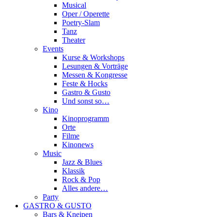
Musical
Oper / Operette
Poetry-Slam
Tanz
Theater
Events
Kurse & Workshops
Lesungen & Vorträge
Messen & Kongresse
Feste & Hocks
Gastro & Gusto
Und sonst so…
Kino
Kinoprogramm
Orte
Filme
Kinonews
Music
Jazz & Blues
Klassik
Rock & Pop
Alles andere…
Party
GASTRO & GUSTO
Bars & Kneipen