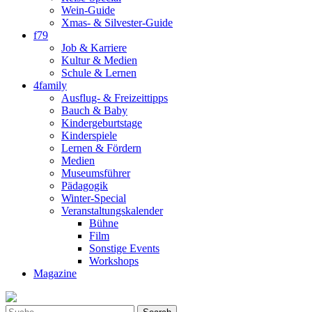
Wein-Guide
Xmas- & Silvester-Guide
f79
Job & Karriere
Kultur & Medien
Schule & Lernen
4family
Ausflug- & Freizeittipps
Bauch & Baby
Kindergeburtstage
Kinderspiele
Lernen & Fördern
Medien
Museumsführer
Pädagogik
Winter-Special
Veranstaltungskalender
Bühne
Film
Sonstige Events
Workshops
Magazine