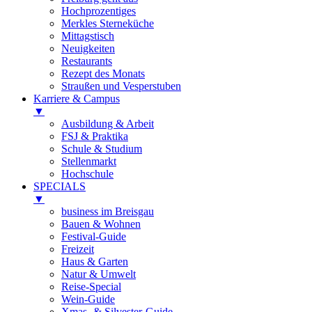
Hochprozentiges
Merkles Sterneküche
Mittagstisch
Neuigkeiten
Restaurants
Rezept des Monats
Straußen und Vesperstuben
Karriere & Campus
▼
Ausbildung & Arbeit
FSJ & Praktika
Schule & Studium
Stellenmarkt
Hochschule
SPECIALS
▼
business im Breisgau
Bauen & Wohnen
Festival-Guide
Freizeit
Haus & Garten
Natur & Umwelt
Reise-Special
Wein-Guide
Xmas- & Silvester-Guide