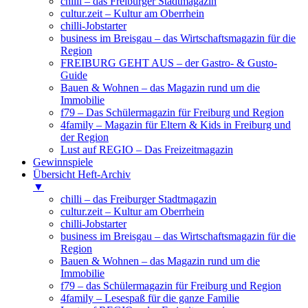
chilli – das Freiburger Stadtmagazin
cultur.zeit – Kultur am Oberrhein
chilli-Jobstarter
business im Breisgau – das Wirtschaftsmagazin für die
Region
FREIBURG GEHT AUS – der Gastro- & Gusto-
Guide
Bauen & Wohnen – das Magazin rund um die
Immobilie
f79 – Das Schülermagazin für Freiburg und Region
4family – Magazin für Eltern & Kids in Freiburg und
der Region
Lust auf REGIO – Das Freizeitmagazin
Gewinnspiele
Übersicht Heft-Archiv
▼
chilli – das Freiburger Stadtmagazin
cultur.zeit – Kultur am Oberrhein
chilli-Jobstarter
business im Breisgau – das Wirtschaftsmagazin für die
Region
Bauen & Wohnen – das Magazin rund um die
Immobilie
f79 – das Schülermagazin für Freiburg und Region
4family – Lesespaß für die ganze Familie