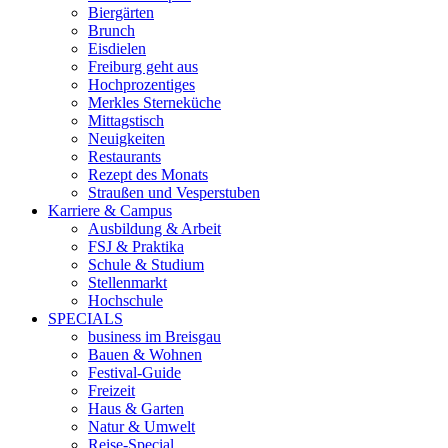
Biergärten
Brunch
Eisdielen
Freiburg geht aus
Hochprozentiges
Merkles Sterneküche
Mittagstisch
Neuigkeiten
Restaurants
Rezept des Monats
Straußen und Vesperstuben
Karriere & Campus
Ausbildung & Arbeit
FSJ & Praktika
Schule & Studium
Stellenmarkt
Hochschule
SPECIALS
business im Breisgau
Bauen & Wohnen
Festival-Guide
Freizeit
Haus & Garten
Natur & Umwelt
Reise-Special