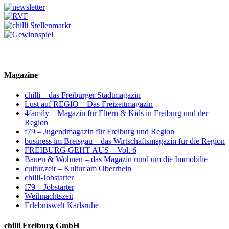
Magazine
chilli – das Freiburger Stadtmagazin
Lust auf REGIO – Das Freizeitmagazin
4family – Magazin für Eltern & Kids in Freiburg und der
Region
f79 – Jugendmagazin für Freiburg und Region
business im Breisgau – das Wirtschaftsmagazin für die Region
FREIBURG GEHT AUS – Vol. 6
Bauen & Wohnen – das Magazin rund um die Immobilie
cultur.zeit – Kultur am Oberrhein
chilli-Jobstarter
f79 – Jobstarter
Weihnachtszeit
Erlebniswelt Karlsruhe
chilli Freiburg GmbH