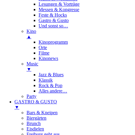
Lesungen & Vorträge
Messen & Kongresse
Feste & Hocks
Gastro & Gusto
Und sonst so…
Kino
▲
Kinoprogramm
Orte
Filme
Kinonews
Music
▼
Jazz & Blues
Klassik
Rock & Pop
Alles andere…
Party
GASTRO & GUSTO
▼
Bars & Kneipen
Biergärten
Brunch
Eisdielen
Freiburg geht aus