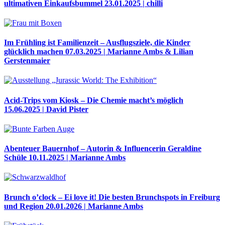
ultimativen Einkaufsbummel
23.01.2025 | chilli
Im Frühling ist Familienzeit – Ausflugsziele, die Kinder
glücklich machen
07.03.2025 | Marianne Ambs & Lilian
Gerstenmaier
Acid-Trips vom Kiosk – Die Chemie macht’s möglich
15.06.2025 | David Pister
Abenteuer Bauernhof – Autorin & Influencerin Geraldine
Schüle
10.11.2025 | Marianne Ambs
Brunch o’clock – Ei love it! Die besten Brunchspots in Freiburg
und Region
20.01.2026 | Marianne Ambs