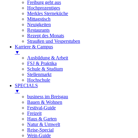
Freiburg geht aus
Hochprozentiges
Merkles Sterneküche
Mittagstisch
Neuigkeiten
Restaurants
Rezept des Monats
Straußen und Vesperstuben
Karriere & Campus
▼
Ausbildung & Arbeit
FSJ & Praktika
Schule & Studium
Stellenmarkt
Hochschule
SPECIALS
▼
business im Breisgau
Bauen & Wohnen
Festival-Guide
Freizeit
Haus & Garten
Natur & Umwelt
Reise-Special
Wein-Guide