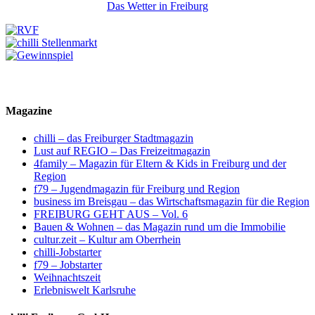
Das Wetter in Freiburg
Magazine
chilli – das Freiburger Stadtmagazin
Lust auf REGIO – Das Freizeitmagazin
4family – Magazin für Eltern & Kids in Freiburg und der
Region
f79 – Jugendmagazin für Freiburg und Region
business im Breisgau – das Wirtschaftsmagazin für die Region
FREIBURG GEHT AUS – Vol. 6
Bauen & Wohnen – das Magazin rund um die Immobilie
cultur.zeit – Kultur am Oberrhein
chilli-Jobstarter
f79 – Jobstarter
Weihnachtszeit
Erlebniswelt Karlsruhe