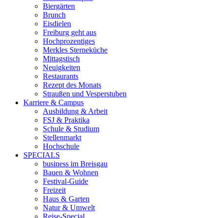
Biergärten
Brunch
Eisdielen
Freiburg geht aus
Hochprozentiges
Merkles Sterneküche
Mittagstisch
Neuigkeiten
Restaurants
Rezept des Monats
Straußen und Vesperstuben
Karriere & Campus
Ausbildung & Arbeit
FSJ & Praktika
Schule & Studium
Stellenmarkt
Hochschule
SPECIALS
business im Breisgau
Bauen & Wohnen
Festival-Guide
Freizeit
Haus & Garten
Natur & Umwelt
Reise-Special