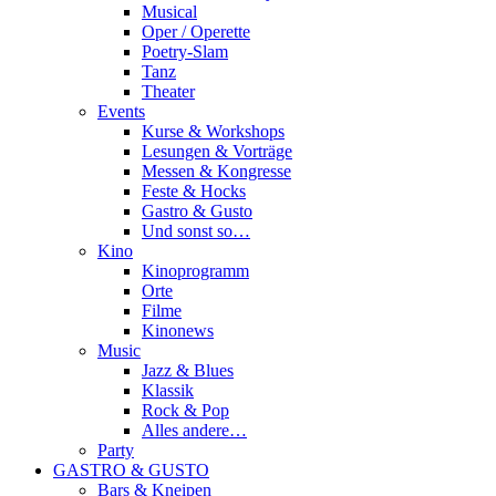
Musical
Oper / Operette
Poetry-Slam
Tanz
Theater
Events
Kurse & Workshops
Lesungen & Vorträge
Messen & Kongresse
Feste & Hocks
Gastro & Gusto
Und sonst so…
Kino
Kinoprogramm
Orte
Filme
Kinonews
Music
Jazz & Blues
Klassik
Rock & Pop
Alles andere…
Party
GASTRO & GUSTO
Bars & Kneipen