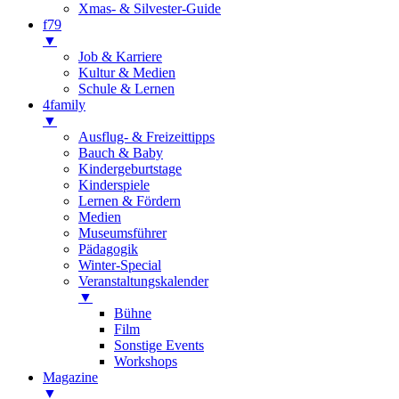
Xmas- & Silvester-Guide
f79
▼
Job & Karriere
Kultur & Medien
Schule & Lernen
4family
▼
Ausflug- & Freizeittipps
Bauch & Baby
Kindergeburtstage
Kinderspiele
Lernen & Fördern
Medien
Museumsführer
Pädagogik
Winter-Special
Veranstaltungskalender
▼
Bühne
Film
Sonstige Events
Workshops
Magazine
▼