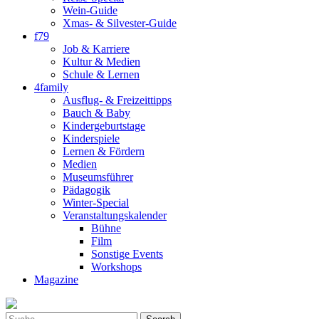
Wein-Guide
Xmas- & Silvester-Guide
f79
Job & Karriere
Kultur & Medien
Schule & Lernen
4family
Ausflug- & Freizeittipps
Bauch & Baby
Kindergeburtstage
Kinderspiele
Lernen & Fördern
Medien
Museumsführer
Pädagogik
Winter-Special
Veranstaltungskalender
Bühne
Film
Sonstige Events
Workshops
Magazine