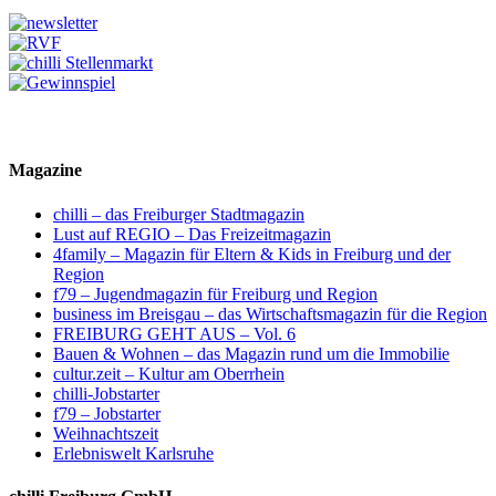
Magazine
chilli – das Freiburger Stadtmagazin
Lust auf REGIO – Das Freizeitmagazin
4family – Magazin für Eltern & Kids in Freiburg und der
Region
f79 – Jugendmagazin für Freiburg und Region
business im Breisgau – das Wirtschaftsmagazin für die Region
FREIBURG GEHT AUS – Vol. 6
Bauen & Wohnen – das Magazin rund um die Immobilie
cultur.zeit – Kultur am Oberrhein
chilli-Jobstarter
f79 – Jobstarter
Weihnachtszeit
Erlebniswelt Karlsruhe