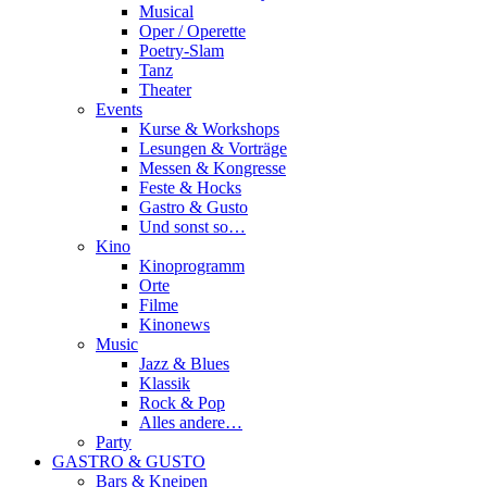
Musical
Oper / Operette
Poetry-Slam
Tanz
Theater
Events
Kurse & Workshops
Lesungen & Vorträge
Messen & Kongresse
Feste & Hocks
Gastro & Gusto
Und sonst so…
Kino
Kinoprogramm
Orte
Filme
Kinonews
Music
Jazz & Blues
Klassik
Rock & Pop
Alles andere…
Party
GASTRO & GUSTO
Bars & Kneipen