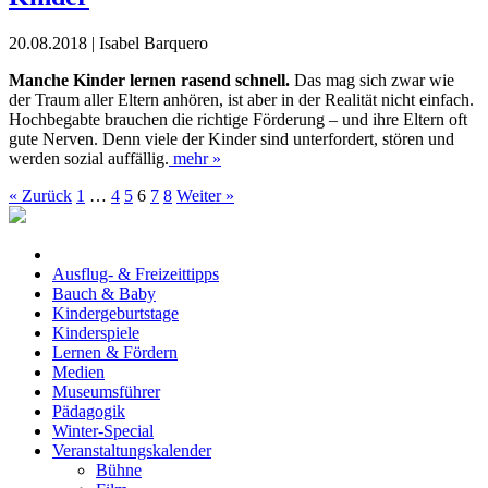
20.08.2018 | Isabel Barquero
M
anche Kinder lernen
rasend schnell.
Das
mag sich zwar wie
der Traum aller Eltern anhören, ist aber in der Realität nicht einfach.
Hochbegabte brauchen die richtige Förderung – und ihre
Eltern oft
gute Nerven. Denn
viele der Kinder sind unterfor
dert, stören und
werden sozial
auffällig.
mehr »
« Zurück
1
…
4
5
6
7
8
Weiter »
Ausflug- & Freizeittipps
Bauch & Baby
Kindergeburtstage
Kinderspiele
Lernen & Fördern
Medien
Museumsführer
Pädagogik
Winter-Special
Veranstaltungskalender
Bühne