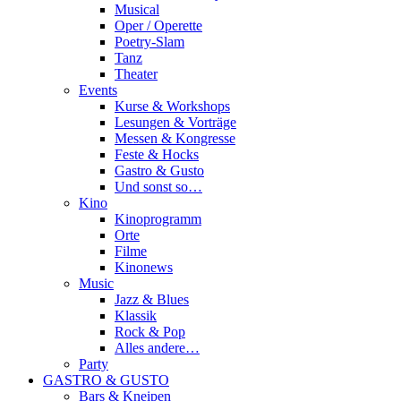
Musical
Oper / Operette
Poetry-Slam
Tanz
Theater
Events
Kurse & Workshops
Lesungen & Vorträge
Messen & Kongresse
Feste & Hocks
Gastro & Gusto
Und sonst so…
Kino
Kinoprogramm
Orte
Filme
Kinonews
Music
Jazz & Blues
Klassik
Rock & Pop
Alles andere…
Party
GASTRO & GUSTO
Bars & Kneipen