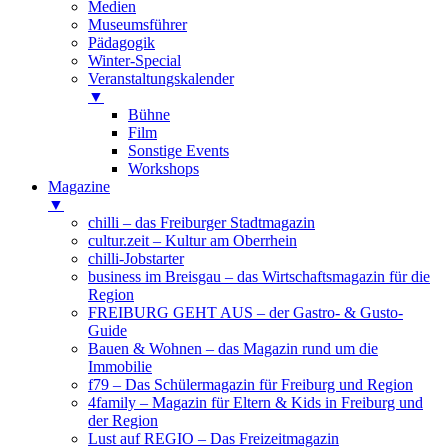
Medien
Museumsführer
Pädagogik
Winter-Special
Veranstaltungskalender
▼
Bühne
Film
Sonstige Events
Workshops
Magazine
▼
chilli – das Freiburger Stadtmagazin
cultur.zeit – Kultur am Oberrhein
chilli-Jobstarter
business im Breisgau – das Wirtschaftsmagazin für die
Region
FREIBURG GEHT AUS – der Gastro- & Gusto-
Guide
Bauen & Wohnen – das Magazin rund um die
Immobilie
f79 – Das Schülermagazin für Freiburg und Region
4family – Magazin für Eltern & Kids in Freiburg und
der Region
Lust auf REGIO – Das Freizeitmagazin