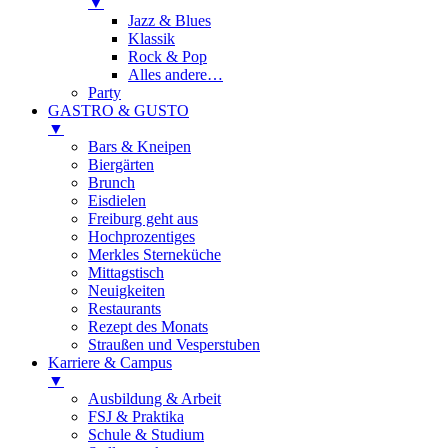
▼
Jazz & Blues
Klassik
Rock & Pop
Alles andere…
Party
GASTRO & GUSTO
▼
Bars & Kneipen
Biergärten
Brunch
Eisdielen
Freiburg geht aus
Hochprozentiges
Merkles Sterneküche
Mittagstisch
Neuigkeiten
Restaurants
Rezept des Monats
Straußen und Vesperstuben
Karriere & Campus
▼
Ausbildung & Arbeit
FSJ & Praktika
Schule & Studium