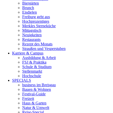
Biergärten
Brunch
Eisdielen
Freiburg geht aus
Hochprozentiges
Merkles Sterneküche
Mittagstisch
Neuigkeiten
Restaurants
Rezept des Monats
Straußen und Vesperstuben
Karriere & Campus
Ausbildung & Arbeit
FSJ & Praktika
Schule & Studium
Stellenmarkt
Hochschule
SPECIALS
business im Breisgau
Bauen & Wohnen
Festival-Guide
Freizeit
Haus & Garten
Natur & Umwelt
Reise-Special