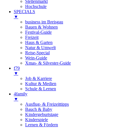
Stellenmarkt
Hochschule
SPECIALS
▼
business im Breisgau
Bauen & Wohnen
Festival-Guide
Freizeit
Haus & Garten
Natur & Umwelt
Reise-Special
Wein-Guide
Xmas- & Silvester-Guide
f79
▼
Job & Karriere
Kultur & Medien
Schule & Lernen
4family
▼
Ausflug- & Freizeittipps
Bauch & Baby
Kindergeburtstage
Kinderspiele
Lernen & Fördern