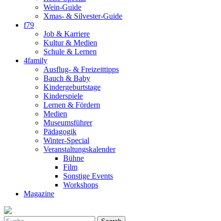
Wein-Guide
Xmas- & Silvester-Guide
f79
Job & Karriere
Kultur & Medien
Schule & Lernen
4family
Ausflug- & Freizeittipps
Bauch & Baby
Kindergeburtstage
Kinderspiele
Lernen & Fördern
Medien
Museumsführer
Pädagogik
Winter-Special
Veranstaltungskalender
Bühne
Film
Sonstige Events
Workshops
Magazine