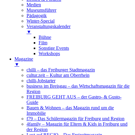
Medien
Museumsführer
Pädagogik
Winter-Special
Veranstaltungskalender
▼
Bühne
Film
Sonstige Events
Workshops
Magazine
▼
chilli – das Freiburger Stadtmagazin
cultur.zeit – Kultur am Oberrhein
chilli-Jobstarter
business im Breisgau – das Wirtschaftsmagazin für die
Region
FREIBURG GEHT AUS – der Gastro- & Gusto-
Guide
Bauen & Wohnen – das Magazin rund um die
Immobilie
f79 – Das Schülermagazin für Freiburg und Region
4family – Magazin für Eltern & Kids in Freiburg und
der Region
Lust auf REGIO – Das Freizeitmagazin