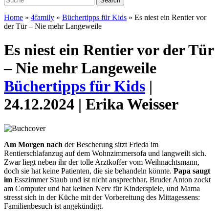
Home
»
4family
»
Büchertipps für Kids
»
Es niest ein Rentier vor
der Tür – Nie mehr Langeweile
Es niest ein Rentier vor der Tür
– Nie mehr Langeweile
Büchertipps für Kids
|
24.12.2024 | Erika Weisser
Am Morgen nach
der Bescherung sitzt Frieda im
Rentierschlafanzug auf dem Wohn
zimmersofa und langweilt
sich.
Zwar liegt neben ihr der
tolle Arztkoffer vom Weih
nachtsmann,
doch sie hat
keine Patienten, die sie behandeln könnte.
Papa saugt
im
Esszimmer Staub und ist nicht ansprechbar, Bruder Anton zockt
am Computer und hat keinen Nerv für Kinderspiele, und Mama
stresst sich in der Küche mit der Vorbereitung des Mittagessens:
Familienbesuch ist angekündigt.