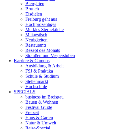
Biergärten
Brunch
Eisdielen
Freiburg geht aus
Hochprozentiges
Merkles Sterneküche
Mittagstisch
Neuigkeiten
Restaurants
Rezept des Monats
Straußen und Vesperstuben
Karriere & Campus
Ausbildung & Arbeit
FSJ & Praktika
Schule & Studium
Stellenmarkt
Hochschule
SPECIALS
business im Breisgau
Bauen & Wohnen
Festival-Guide
Freizeit
Haus & Garten
Natur & Umwelt
Reise-Special