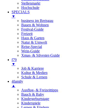
Stellenmarkt
Hochschule
SPECIALS
▼
business im Breisgau
Bauen & Wohnen
Festival-Guide
Freizeit
Haus & Garten
Natur & Umwelt
Reise-Special
Wein-Guide
Xmas- & Silvester-Guide
f79
▼
Job & Karriere
Kultur & Medien
Schule & Lernen
4family
▲
Ausflug- & Freizeittipps
Bauch & Baby
Kindergeburtstage
Kinderspiele
Lernen & Fördern