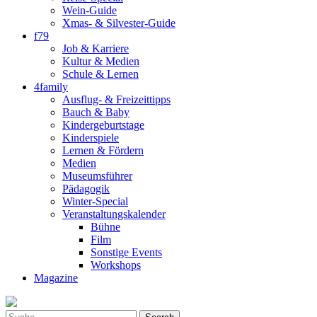
Wein-Guide
Xmas- & Silvester-Guide
f79
Job & Karriere
Kultur & Medien
Schule & Lernen
4family
Ausflug- & Freizeittipps
Bauch & Baby
Kindergeburtstage
Kinderspiele
Lernen & Fördern
Medien
Museumsführer
Pädagogik
Winter-Special
Veranstaltungskalender
Bühne
Film
Sonstige Events
Workshops
Magazine