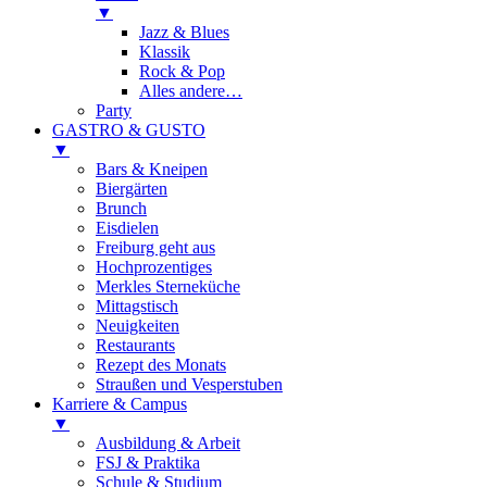
▼
Jazz & Blues
Klassik
Rock & Pop
Alles andere…
Party
GASTRO & GUSTO
▼
Bars & Kneipen
Biergärten
Brunch
Eisdielen
Freiburg geht aus
Hochprozentiges
Merkles Sterneküche
Mittagstisch
Neuigkeiten
Restaurants
Rezept des Monats
Straußen und Vesperstuben
Karriere & Campus
▼
Ausbildung & Arbeit
FSJ & Praktika
Schule & Studium