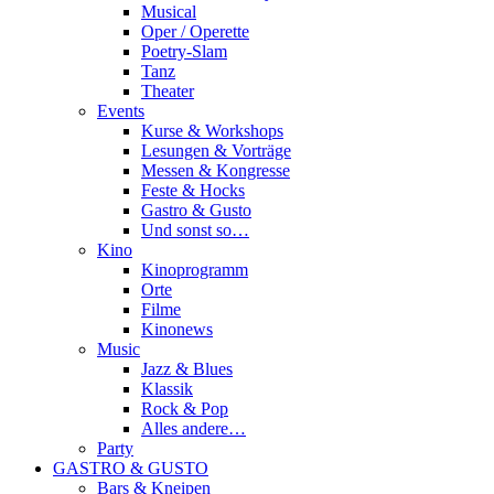
Musical
Oper / Operette
Poetry-Slam
Tanz
Theater
Events
Kurse & Workshops
Lesungen & Vorträge
Messen & Kongresse
Feste & Hocks
Gastro & Gusto
Und sonst so…
Kino
Kinoprogramm
Orte
Filme
Kinonews
Music
Jazz & Blues
Klassik
Rock & Pop
Alles andere…
Party
GASTRO & GUSTO
Bars & Kneipen