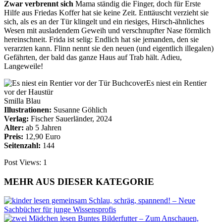
Zwar verbrennt sich
Mama ständig die Finger, doch für Erste
Hilfe aus Friedas Koffer hat sie keine Zeit. Enttäuscht verzieht sie
sich, als
es an der Tür klingelt und ein
riesiges, Hirsch-ähnliches
Wesen
mit ausladendem Geweih und verschnupfter Nase
förmlich
hereinschneit. Frida ist selig: Endlich hat sie jemanden, den sie
verarzten kann. Flinn nennt sie den neuen (und eigentlich illegalen)
Gefährten, der bald das ganze Haus auf Trab hält. Adieu,
Langeweile!
Es niest ein Rentier
vor der Haustür
Smilla Blau
Illustrationen:
Susanne Göhlich
Verlag:
Fischer Sauerländer, 2024
Alter:
ab 5 Jahren
Preis:
12,90 Euro
Seitenzahl:
144
Post Views:
1
MEHR AUS DIESER KATEGORIE
Schlau, schräg, spannend! – Neue
Sachbücher für junge Wissensprofis
Buntes Bilderfutter – Zum Anschauen,