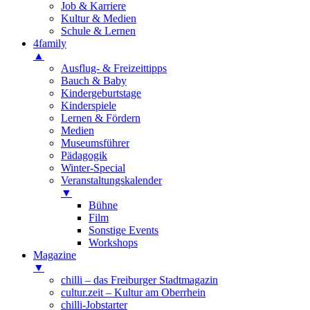
Job & Karriere
Kultur & Medien
Schule & Lernen
4family
▲
Ausflug- & Freizeittipps
Bauch & Baby
Kindergeburtstage
Kinderspiele
Lernen & Fördern
Medien
Museumsführer
Pädagogik
Winter-Special
Veranstaltungskalender
▼
Bühne
Film
Sonstige Events
Workshops
Magazine
▼
chilli – das Freiburger Stadtmagazin
cultur.zeit – Kultur am Oberrhein
chilli-Jobstarter