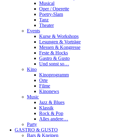
Musical
Oper / Operette
Poetry-Slam
Tanz
Theater
Events
Kurse & Workshops
Lesungen & Vorträge
Messen & Kongresse
Feste & Hocks
Gastro & Gusto
Und sonst so…
Kino
Kinoprogramm
Orte
Filme
Kinonews
Music
Jazz & Blues
Klassik
Rock & Pop
Alles andere…
Party
GASTRO & GUSTO
Bars & Kneipen