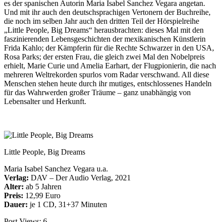
es der spanischen Autorin Maria Isabel Sanchez Vegara angetan.
Und mit ihr auch den deutschsprachigen Vertonern der Buchreihe,
die noch im selben Jahr auch den dritten Teil der Hörspielreihe
„Little People, Big Dreams“ herausbrachten: dieses Mal mit den
faszinierenden Lebensgeschichten der mexikanischen Künstlerin
Frida Kahlo; der Kämpferin für die Rechte Schwarzer in den USA,
Rosa Parks; der ersten Frau, die gleich zwei Mal den Nobelpreis
erhielt, Marie Curie und Amelia Earhart, der Flugpionierin, die nach
mehreren Weltrekorden spurlos vom Radar verschwand. All diese
Menschen stehen heute durch ihr mutiges, entschlossenes Handeln
für das Wahrwerden großer Träume – ganz unabhängig von
Lebensalter und Herkunft.
Little People, Big Dreams
Maria Isabel Sanchez Vegara u.a.
Verlag:
DAV – Der Audio Verlag, 2021
Alter:
ab 5 Jahren
Preis:
12,99 Euro
Dauer:
je 1 CD, 31+37 Minuten
Post Views:
6