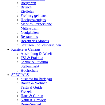
Biergärten
Brunch
Eisdielen
Freiburg geht aus
Hochprozentiges
Merkles Sterneküche
Mittagstisch
Neuigkeiten
Restaurants
Rezept des Monats
Straußen und Vesperstuben
Karriere & Campus
Ausbildung & Arbeit
FSJ & Praktika
Schule & Studium
Stellenmarkt
Hochschule
SPECIALS
business im Breisgau
Bauen & Wohnen
Festival-Guide
Freizeit
Haus & Garten
Natur & Umwelt
Reise-Special