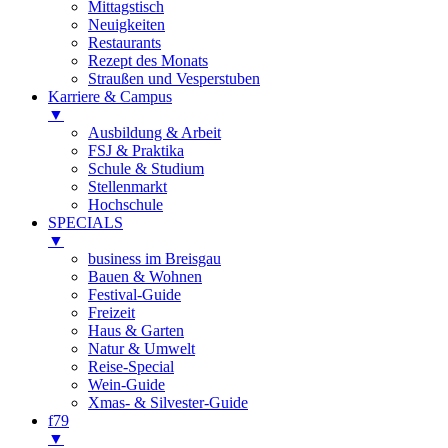
Mittagstisch
Neuigkeiten
Restaurants
Rezept des Monats
Straußen und Vesperstuben
Karriere & Campus
▼
Ausbildung & Arbeit
FSJ & Praktika
Schule & Studium
Stellenmarkt
Hochschule
SPECIALS
▼
business im Breisgau
Bauen & Wohnen
Festival-Guide
Freizeit
Haus & Garten
Natur & Umwelt
Reise-Special
Wein-Guide
Xmas- & Silvester-Guide
f79
▼