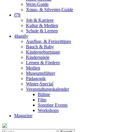
Wein-Guide
Xmas- & Silvester-Guide
f79
Job & Karriere
Kultur & Medien
Schule & Lernen
4family
Ausflug- & Freizeittipps
Bauch & Baby
Kindergeburtstage
Kinderspiele
Lernen & Fördern
Medien
Museumsführer
Pädagogik
Winter-Special
Veranstaltungskalender
Bühne
Film
Sonstige Events
Workshops
Magazine