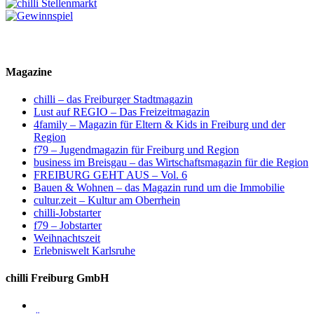
Magazine
chilli – das Freiburger Stadtmagazin
Lust auf REGIO – Das Freizeitmagazin
4family – Magazin für Eltern & Kids in Freiburg und der
Region
f79 – Jugendmagazin für Freiburg und Region
business im Breisgau – das Wirtschaftsmagazin für die Region
FREIBURG GEHT AUS – Vol. 6
Bauen & Wohnen – das Magazin rund um die Immobilie
cultur.zeit – Kultur am Oberrhein
chilli-Jobstarter
f79 – Jobstarter
Weihnachtszeit
Erlebniswelt Karlsruhe
chilli Freiburg GmbH