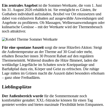
Ein zentrales Angebot
ist die Sommer-Wertkarte, die vom 1. Juni
bis 31. August 2026 erhältlich ist. Sie ermöglicht es Gästen, ihr
Guthaben individuell aufzuladen, flexibel vor Ort einzusetzen und
dabei von exklusiven Rabatten auf ausgewählte Anwendungen und
Angebote zu profitieren.
Ob Massagen, Wellnessanwen
dungen oder
kulinarische Genüsse
– mit der Wertkarte wird der
Thermenbesuch
noch attraktiver.
Für eine spontane Auszeit
sorgt die neue Hitzefrei-Aktion:
Steigt
die Außentemperatur an der Ther
me
auf 30 Grad oder mehr,
erhal
ten
Besucher·innen 30 Pro
zent Rabatt auf den regulären
The
rmeneintritt. Während draußen die
Hitze flimmert, laden die
weitläufige Liegeflä
che im Schatten sowie
Kneippanlage und
Barfußpfad dazu ein, Körper und Geist zu erfrischen. Die ruhige
Lage mitten im Grünen
macht die Auszeit dabei besonders
erholsam
–
ganz ohne Freibadlärm.
Lieblingsplätze
Der Außenbereich wurde
für die Sommermonate noch
komfortabler gestaltet: XXL-Sitzsäcke können für
einen Tag
gemietet werden und bie
ten maximale Flexibilität beim Entspannen.