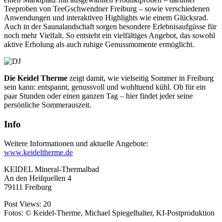
Teeproben
von ­Tee­Gschwendner Freiburg –
sowie verschiedenen
Anwendungen und interaktiven Highlights wie einem Glücksrad.
Auch in der Sauna
landschaft sorgen besondere Erlebnisa
ufgüsse für
noch mehr Vielfalt. So
e
ntsteht ein vielfältiges Angebot, das sowohl
aktive Erholung als auch ru
hige Genussmomente ermöglicht.
Die Keidel Therme
zeigt damit, wie vielseitig Sommer in Freiburg
sein kann: entspannt, genussvoll und wohltuend kühl. Ob für ein
paar Stunden oder einen ganzen Tag – hier findet jeder seine
persönliche Sommerauszeit.
Info
Weitere Informationen und aktuelle Angebote:
www.keideltherme.de
KEIDEL Mineral-Thermalbad
An den Heilquellen 4
79111 Freiburg
Post Views:
20
Fotos: © Keidel-Therme, Michael Spiegelhalter, KI-Postproduktion