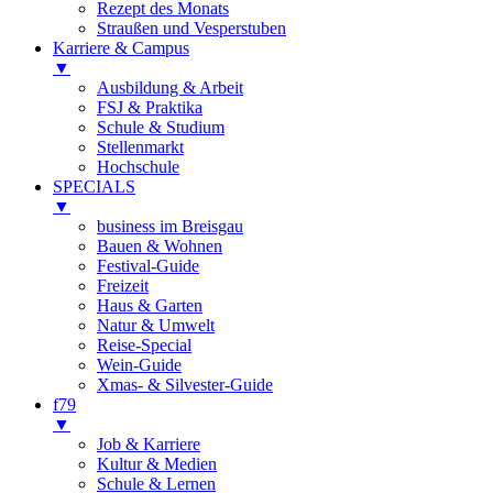
Rezept des Monats
Straußen und Vesperstuben
Karriere & Campus
▼
Ausbildung & Arbeit
FSJ & Praktika
Schule & Studium
Stellenmarkt
Hochschule
SPECIALS
▼
business im Breisgau
Bauen & Wohnen
Festival-Guide
Freizeit
Haus & Garten
Natur & Umwelt
Reise-Special
Wein-Guide
Xmas- & Silvester-Guide
f79
▼
Job & Karriere
Kultur & Medien
Schule & Lernen