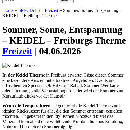
Home
»
SPECIALS
»
Freizeit
»
Sommer, Sonne, Entspannung –
KEIDEL – Freiburgs Therme
Sommer, Sonne, Entspannung
– KEIDEL – Freiburgs Therme
Freizeit
| 04.06.2026
In der Keidel Therme
in Freiburg erwartet Gäste diesen Sommer
eine
­besondere Auszeit mit attraktiven Angeboten, Events und
erfri
schenden
Specials. Ob Hitzefrei-Rabatt, Sommer-Wertkarte
oder stimmungs­
volle Veranstaltungen – hier wird der Sommer zum
Kurzurlaub direkt vor der Haustür.
Wenn die Temperaturen
steigen,
wird die Keidel Therme zum
idealen
Rückzugsort für alle, die den Sommer entspannt genießen
möchten.
Eingebettet in den idyllischen Mooswald bietet das
Mineral-­Thermal­
bad eine wohltuende Kombination aus
Erholung,
Natur und besonderen Sommerhighlights.