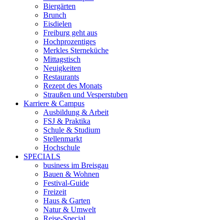
Biergärten
Brunch
Eisdielen
Freiburg geht aus
Hochprozentiges
Merkles Sterneküche
Mittagstisch
Neuigkeiten
Restaurants
Rezept des Monats
Straußen und Vesperstuben
Karriere & Campus
Ausbildung & Arbeit
FSJ & Praktika
Schule & Studium
Stellenmarkt
Hochschule
SPECIALS
business im Breisgau
Bauen & Wohnen
Festival-Guide
Freizeit
Haus & Garten
Natur & Umwelt
Reise-Special