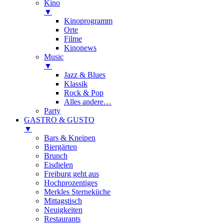
Kino
▼
Kinoprogramm
Orte
Filme
Kinonews
Music
▼
Jazz & Blues
Klassik
Rock & Pop
Alles andere…
Party
GASTRO & GUSTO
▼
Bars & Kneipen
Biergärten
Brunch
Eisdielen
Freiburg geht aus
Hochprozentiges
Merkles Sterneküche
Mittagstisch
Neuigkeiten
Restaurants