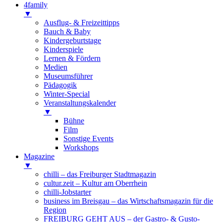
4family
▼
Ausflug- & Freizeittipps
Bauch & Baby
Kindergeburtstage
Kinderspiele
Lernen & Fördern
Medien
Museumsführer
Pädagogik
Winter-Special
Veranstaltungskalender
▼
Bühne
Film
Sonstige Events
Workshops
Magazine
▼
chilli – das Freiburger Stadtmagazin
cultur.zeit – Kultur am Oberrhein
chilli-Jobstarter
business im Breisgau – das Wirtschaftsmagazin für die
Region
FREIBURG GEHT AUS – der Gastro- & Gusto-