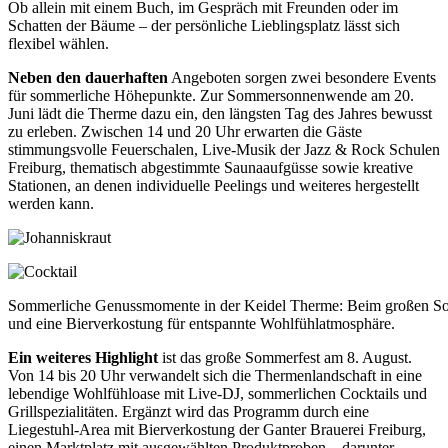
Ob allein mit einem Buch, im Gespräch mit Freunden oder im
Schatten der Bäume – der persönliche Lieblingsplatz lässt sich
flexibel wählen.
Neben den dauerhaften
Angebo
ten sorgen zwei besondere Events
für sommerliche Höhepunkte. Zur Sommersonnenwende am 20.
Juni lädt die Therme dazu ein, den längs
ten Tag des Jahres bewusst
zu
erle
ben.
Zwischen 14 und 20 Uhr er
warten die Gäste
stimmungsvolle Feuerschalen, Live-Musik der Jazz & Rock Schulen
Freiburg, thematisch abgestimmte Saunaaufgüsse sowie kreative
Stationen, an denen indi­viduelle Peelings und weiteres hergestellt
werden kann.
Sommerliche Genuss­momente in der Keidel ­Therme: Beim großen So
und eine Bierverkostung für entspannte Wohlfühl­atmosphäre.
Ein weiteres Highlight
ist das große
Sommerfest am 8. August.
Von 14 bis 20 Uhr verwandelt sich die Ther
menlandschaft in eine
lebendige
Wohlfühloase mit Live-DJ, somme
rlichen Cocktails und
Grillspezialitä
ten.
Ergänzt wird das Programm durch
eine
Liegestuhl-­Area mit Bierverkos
tung der Ganter Brauerei Freiburg,
einen Marktplatz mit ausgewählten
Produktproben – darunter