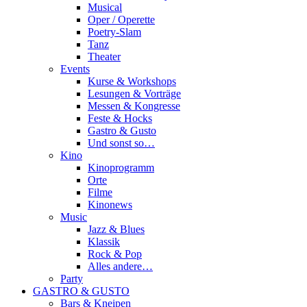
Musical
Oper / Operette
Poetry-Slam
Tanz
Theater
Events
Kurse & Workshops
Lesungen & Vorträge
Messen & Kongresse
Feste & Hocks
Gastro & Gusto
Und sonst so…
Kino
Kinoprogramm
Orte
Filme
Kinonews
Music
Jazz & Blues
Klassik
Rock & Pop
Alles andere…
Party
GASTRO & GUSTO
Bars & Kneipen