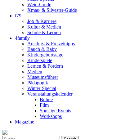
Wein-Guide
Xmas- & Silvester-Guide
f79
Job & Karriere
Kultur & Medien
Schule & Lernen
4family
Ausflug- & Freizeittipps
Bauch & Baby
Kindergeburtstage
Kinderspiele
Lernen & Fördern
Medien
Museumsführer
Pädagogik
Winter-Special
Veranstaltungskalender
Bühne
Film
Sonstige Events
Workshops
Magazine