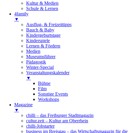
Kultur & Medien
Schule & Lernen
4family
▼
Ausflug- & Freizeittipps
Bauch & Baby
Kindergeburtstage
Kinderspiele
Lernen & Fördern
Medien
Museumsführer
Pädagogik
Winter-Special
Veranstaltungskalender
▼
Bühne
Film
Sonstige Events
Workshops
Magazine
▼
chilli – das Freiburger Stadtmagazin
cultur.zeit – Kultur am Oberrhein
chilli-Jobstarter
business im Breisgau – das Wirtschaftsmagazin für die