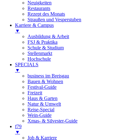
Neuigkeiten
Restaurants
Rezept des Monats
Straußen und Vesperstuben
Karriere & Campus
▼
Ausbildung & Arbeit
FSJ & Praktika
Schule & Studium
Stellenmarkt
Hochschule
SPECIALS
▼
business im Breisgau
Bauen & Wohnen
Festival-Guide
Freizeit
Haus & Garten
Natur & Umwelt
Reise-Special
Wein-Guide
Xmas- & Silvester-Guide
f79
▼
Job & Karriere