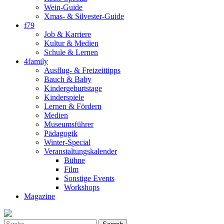
Wein-Guide
Xmas- & Silvester-Guide
f79
Job & Karriere
Kultur & Medien
Schule & Lernen
4family
Ausflug- & Freizeittipps
Bauch & Baby
Kindergeburtstage
Kinderspiele
Lernen & Fördern
Medien
Museumsführer
Pädagogik
Winter-Special
Veranstaltungskalender
Bühne
Film
Sonstige Events
Workshops
Magazine