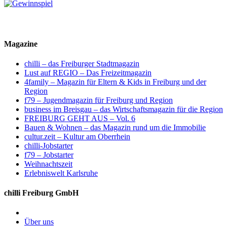
Magazine
chilli – das Freiburger Stadtmagazin
Lust auf REGIO – Das Freizeitmagazin
4family – Magazin für Eltern & Kids in Freiburg und der
Region
f79 – Jugendmagazin für Freiburg und Region
business im Breisgau – das Wirtschaftsmagazin für die Region
FREIBURG GEHT AUS – Vol. 6
Bauen & Wohnen – das Magazin rund um die Immobilie
cultur.zeit – Kultur am Oberrhein
chilli-Jobstarter
f79 – Jobstarter
Weihnachtszeit
Erlebniswelt Karlsruhe
chilli Freiburg GmbH
Über uns