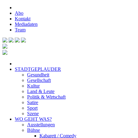
Abo
Kontakt
Mediadaten
Team
STADTGEPLAUDER
Gesundheit
Gesellschaft
Kultur
Land & Leute
Politik & Wirtschaft
Satire
Sport
Szene
WO GEHT WAS?
Ausstellungen
Bühne
Kabarett / Comedy