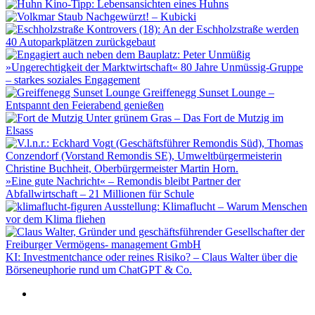
Kino-Tipp: Lebensansichten eines Huhns
Nachgewürzt! – Kubicki
Kontrovers (18): An der Eschholzstraße werden
40 Autoparkplätzen zurückgebaut
»Ungerechtigkeit der Marktwirtschaft« 80 Jahre Unmüssig-Gruppe
– starkes soziales Engagement
Greiffenegg Sunset Lounge –
Entspannt den Feierabend genießen
Unter grünem Gras – Das Fort de Mutzig im
Elsass
»Eine gute Nachricht« – Remondis bleibt Partner der
Abfallwirtschaft – 21 Millionen für Schule
Ausstellung: Klimaflucht – Warum Menschen
vor dem Klima fliehen
KI: Investmentchance oder reines Risiko? – Claus Walter über die
Börseneuphorie rund um ChatGPT & Co.