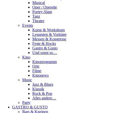
Musical
Oper / Operette
Poetry-Slam
Tanz
Theater
Events
Kurse & Workshops
Lesungen & Vorträge
Messen & Kongresse
Feste & Hocks
Gastro & Gusto
Und sonst so…
Kino
Kinoprogramm
Orte
Filme
Kinonews
Music
Jazz & Blues
Klassik
Rock & Pop
Alles andere…
Party
GASTRO & GUSTO
Bars & Kneipen