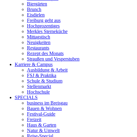
Biergärten
Brunch
Eisdielen
Freiburg geht aus
Hochprozentiges
Merkles Sterneküche
Mittagstisch
Neuigkeiten
Restaurants
Rezept des Monats
Straußen und Vesperstuben
Karriere & Campus
Ausbildung & Arbeit
FSJ & Praktika
Schule & Studium
Stellenmarkt
Hochschule
SPECIALS
business im Breisgau
Bauen & Wohnen
Festival-Guide
Freizeit
Haus & Garten
Natur & Umwelt
Reise-Special