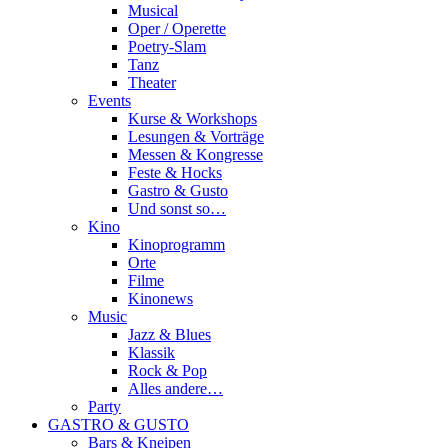
Musical
Oper / Operette
Poetry-Slam
Tanz
Theater
Events
Kurse & Workshops
Lesungen & Vorträge
Messen & Kongresse
Feste & Hocks
Gastro & Gusto
Und sonst so…
Kino
Kinoprogramm
Orte
Filme
Kinonews
Music
Jazz & Blues
Klassik
Rock & Pop
Alles andere…
Party
GASTRO & GUSTO
Bars & Kneipen