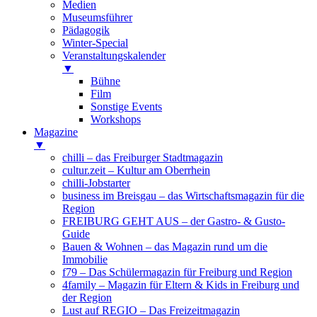
Medien
Museumsführer
Pädagogik
Winter-Special
Veranstaltungskalender
▼
Bühne
Film
Sonstige Events
Workshops
Magazine
▼
chilli – das Freiburger Stadtmagazin
cultur.zeit – Kultur am Oberrhein
chilli-Jobstarter
business im Breisgau – das Wirtschaftsmagazin für die
Region
FREIBURG GEHT AUS – der Gastro- & Gusto-
Guide
Bauen & Wohnen – das Magazin rund um die
Immobilie
f79 – Das Schülermagazin für Freiburg und Region
4family – Magazin für Eltern & Kids in Freiburg und
der Region
Lust auf REGIO – Das Freizeitmagazin