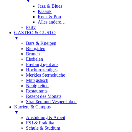
▼
Jazz & Blues
Klassik
Rock & Pop
Alles andere…
Party
GASTRO & GUSTO
▼
Bars & Kneipen
Biergärten
Brunch
Eisdielen
Freiburg geht aus
Hochprozentiges
Merkles Sterneküche
Mittagstisch
Neuigkeiten
Restaurants
Rezept des Monats
Straußen und Vesperstuben
Karriere & Campus
▼
Ausbildung & Arbeit
FSJ & Praktika
Schule & Studium