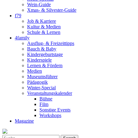
Wein-Guide
Xmas- & Silvester-Guide
f79
Job & Karriere
Kultur & Medien
Schule & Lernen
4family
Ausflug- & Freizeittipps
Bauch & Baby
Kindergeburtstage
Kinderspiele
Lernen & Fördern
Medien
Museumsführer
Pädagogik
Winter-Special
Veranstaltungskalender
Bühne
Film
Sonstige Events
Workshops
Magazine