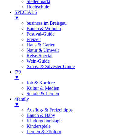
Stellenmarkt
Hochschule
SPECIALS
▼
business im Breisgau
Bauen & Wohnen
Festival-Guide
Freizeit
Haus & Garten
Natur & Umwelt
Reise-Special
Wein-Guide
Xmas- & Silvester-Guide
f79
▼
Job & Karriere
Kultur & Medien
Schule & Lernen
4family
▼
Ausflug- & Freizeittipps
Bauch & Baby
Kindergeburtstage
Kinderspiele
Lernen & Fördern