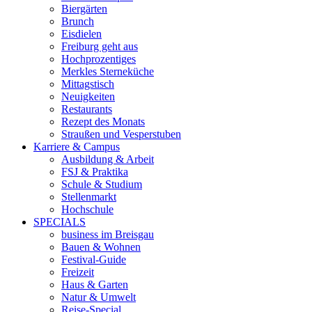
Biergärten
Brunch
Eisdielen
Freiburg geht aus
Hochprozentiges
Merkles Sterneküche
Mittagstisch
Neuigkeiten
Restaurants
Rezept des Monats
Straußen und Vesperstuben
Karriere & Campus
Ausbildung & Arbeit
FSJ & Praktika
Schule & Studium
Stellenmarkt
Hochschule
SPECIALS
business im Breisgau
Bauen & Wohnen
Festival-Guide
Freizeit
Haus & Garten
Natur & Umwelt
Reise-Special