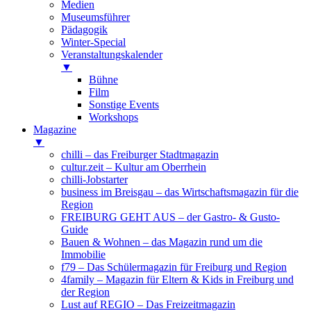
Medien
Museumsführer
Pädagogik
Winter-Special
Veranstaltungskalender
▼
Bühne
Film
Sonstige Events
Workshops
Magazine
▼
chilli – das Freiburger Stadtmagazin
cultur.zeit – Kultur am Oberrhein
chilli-Jobstarter
business im Breisgau – das Wirtschaftsmagazin für die
Region
FREIBURG GEHT AUS – der Gastro- & Gusto-
Guide
Bauen & Wohnen – das Magazin rund um die
Immobilie
f79 – Das Schülermagazin für Freiburg und Region
4family – Magazin für Eltern & Kids in Freiburg und
der Region
Lust auf REGIO – Das Freizeitmagazin