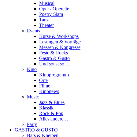
Musical
Oper / Operette
Poetry-Slam
Tanz
Theater
Events
Kurse & Workshops
Lesungen & Vorträge
Messen & Kongresse
Feste & Hocks
Gastro & Gusto
Und sonst so…
Kino
Kinoprogramm
Orte
Filme
Kinonews
Music
Jazz & Blues
Klassik
Rock & Pop
Alles andere…
Party
GASTRO & GUSTO
Bars & Kneipen