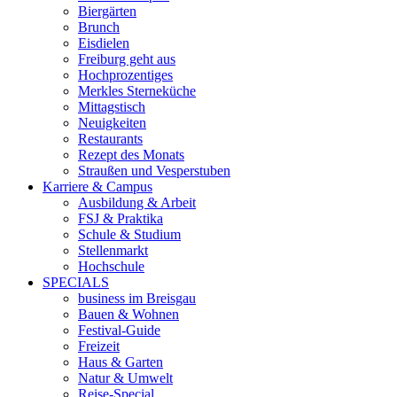
Biergärten
Brunch
Eisdielen
Freiburg geht aus
Hochprozentiges
Merkles Sterneküche
Mittagstisch
Neuigkeiten
Restaurants
Rezept des Monats
Straußen und Vesperstuben
Karriere & Campus
Ausbildung & Arbeit
FSJ & Praktika
Schule & Studium
Stellenmarkt
Hochschule
SPECIALS
business im Breisgau
Bauen & Wohnen
Festival-Guide
Freizeit
Haus & Garten
Natur & Umwelt
Reise-Special