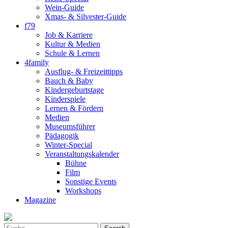
Wein-Guide
Xmas- & Silvester-Guide
f79
Job & Karriere
Kultur & Medien
Schule & Lernen
4family
Ausflug- & Freizeittipps
Bauch & Baby
Kindergeburtstage
Kinderspiele
Lernen & Fördern
Medien
Museumsführer
Pädagogik
Winter-Special
Veranstaltungskalender
Bühne
Film
Sonstige Events
Workshops
Magazine