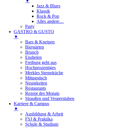
▼
Jazz & Blues
Klassik
Rock & Pop
Alles andere…
Party
GASTRO & GUSTO
▼
Bars & Kneipen
Biergärten
Brunch
Eisdielen
Freiburg geht aus
Hochprozentiges
Merkles Sterneküche
Mittagstisch
Neuigkeiten
Restaurants
Rezept des Monats
Straußen und Vesperstuben
Karriere & Campus
▼
Ausbildung & Arbeit
FSJ & Praktika
Schule & Studium