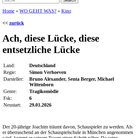
Home
»
WO GEHT WAS?
»
Kino
<<
zurück
Ach, diese Lücke, diese
entsetzliche Lücke
Land:
Deutschland
Regie:
Simon Verhoeven
Darsteller:
Bruno Alexander, Senta Berger, Michael
Wittenborn
Genre:
Tragikomödie
Fsk:
6
Neustart:
29.01.2026
Der 20-jährige Joachim träumt davon, Schauspieler zu werden. Als
er überraschend an der Schauspielschule in München angenommen
wird, kommt er seinem Traum einen Schritt näher. Da seine