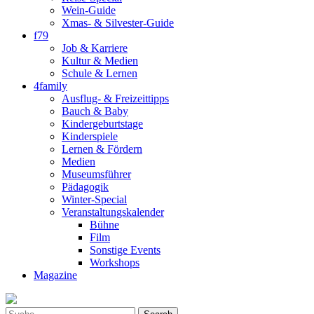
Wein-Guide
Xmas- & Silvester-Guide
f79
Job & Karriere
Kultur & Medien
Schule & Lernen
4family
Ausflug- & Freizeittipps
Bauch & Baby
Kindergeburtstage
Kinderspiele
Lernen & Fördern
Medien
Museumsführer
Pädagogik
Winter-Special
Veranstaltungskalender
Bühne
Film
Sonstige Events
Workshops
Magazine