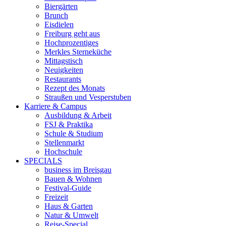
Biergärten
Brunch
Eisdielen
Freiburg geht aus
Hochprozentiges
Merkles Sterneküche
Mittagstisch
Neuigkeiten
Restaurants
Rezept des Monats
Straußen und Vesperstuben
Karriere & Campus
Ausbildung & Arbeit
FSJ & Praktika
Schule & Studium
Stellenmarkt
Hochschule
SPECIALS
business im Breisgau
Bauen & Wohnen
Festival-Guide
Freizeit
Haus & Garten
Natur & Umwelt
Reise-Special