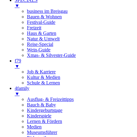
SPECIALS
▼
business im Breisgau
Bauen & Wohnen
Festival-Guide
Freizeit
Haus & Garten
Natur & Umwelt
Reise-Special
Wein-Guide
Xmas- & Silvester-Guide
f79
▼
Job & Karriere
Kultur & Medien
Schule & Lernen
4family
▼
Ausflug- & Freizeittipps
Bauch & Baby
Kindergeburtstage
Kinderspiele
Lernen & Fördern
Medien
Museumsführer