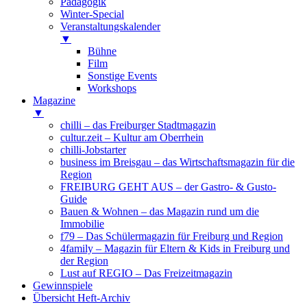
Pädagogik
Winter-Special
Veranstaltungskalender
▼
Bühne
Film
Sonstige Events
Workshops
Magazine
▼
chilli – das Freiburger Stadtmagazin
cultur.zeit – Kultur am Oberrhein
chilli-Jobstarter
business im Breisgau – das Wirtschaftsmagazin für die
Region
FREIBURG GEHT AUS – der Gastro- & Gusto-
Guide
Bauen & Wohnen – das Magazin rund um die
Immobilie
f79 – Das Schülermagazin für Freiburg und Region
4family – Magazin für Eltern & Kids in Freiburg und
der Region
Lust auf REGIO – Das Freizeitmagazin
Gewinnspiele
Übersicht Heft-Archiv