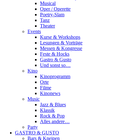
Musical
Oper / Operette
Poetry-Slam
Tanz
Theater
Events
Kurse & Workshops
Lesungen & Vorträge
Messen & Kongresse
Feste & Hocks
Gastro & Gusto
Und sonst so…
Kino
Kinoprogramm
Orte
Filme
Kinonews
Music
Jazz & Blues
Klassik
Rock & Pop
Alles andere…
Party
GASTRO & GUSTO
Bars & Kneipen