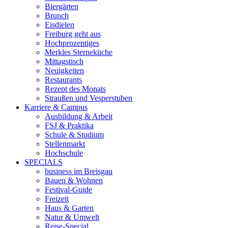
Biergärten
Brunch
Eisdielen
Freiburg geht aus
Hochprozentiges
Merkles Sterneküche
Mittagstisch
Neuigkeiten
Restaurants
Rezept des Monats
Straußen und Vesperstuben
Karriere & Campus
Ausbildung & Arbeit
FSJ & Praktika
Schule & Studium
Stellenmarkt
Hochschule
SPECIALS
business im Breisgau
Bauen & Wohnen
Festival-Guide
Freizeit
Haus & Garten
Natur & Umwelt
Reise-Special