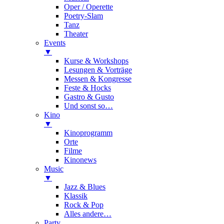
Oper / Operette
Poetry-Slam
Tanz
Theater
Events
▼
Kurse & Workshops
Lesungen & Vorträge
Messen & Kongresse
Feste & Hocks
Gastro & Gusto
Und sonst so…
Kino
▼
Kinoprogramm
Orte
Filme
Kinonews
Music
▼
Jazz & Blues
Klassik
Rock & Pop
Alles andere…
Party