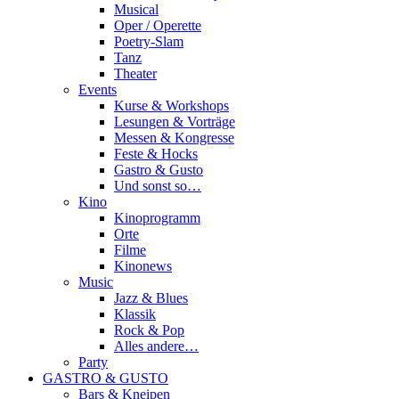
Musical
Oper / Operette
Poetry-Slam
Tanz
Theater
Events
Kurse & Workshops
Lesungen & Vorträge
Messen & Kongresse
Feste & Hocks
Gastro & Gusto
Und sonst so…
Kino
Kinoprogramm
Orte
Filme
Kinonews
Music
Jazz & Blues
Klassik
Rock & Pop
Alles andere…
Party
GASTRO & GUSTO
Bars & Kneipen