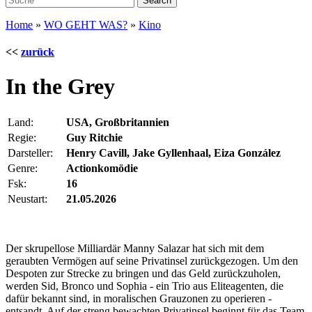
Home
»
WO GEHT WAS?
»
Kino
<<
zurück
In the Grey
Land:
USA, Großbritannien
Regie:
Guy Ritchie
Darsteller:
Henry Cavill, Jake Gyllenhaal, Eiza González
Genre:
Actionkomödie
Fsk:
16
Neustart:
21.05.2026
Der skrupellose Milliardär Manny Salazar hat sich mit dem
geraubten Vermögen auf seine Privatinsel zurückgezogen. Um den
Despoten zur Strecke zu bringen und das Geld zurückzuholen,
werden Sid, Bronco und Sophia - ein Trio aus Eliteagenten, die
dafür bekannt sind, in moralischen Grauzonen zu operieren -
entsandt. Auf der streng bewachten Privatinsel beginnt für das Team