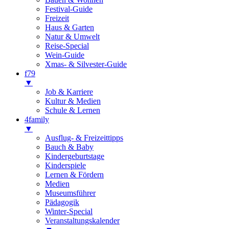
Festival-Guide
Freizeit
Haus & Garten
Natur & Umwelt
Reise-Special
Wein-Guide
Xmas- & Silvester-Guide
f79
▼
Job & Karriere
Kultur & Medien
Schule & Lernen
4family
▼
Ausflug- & Freizeittipps
Bauch & Baby
Kindergeburtstage
Kinderspiele
Lernen & Fördern
Medien
Museumsführer
Pädagogik
Winter-Special
Veranstaltungskalender