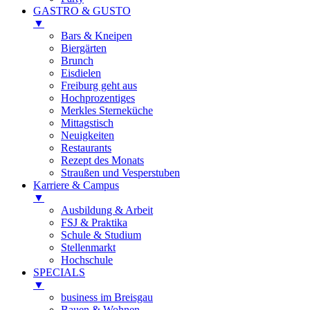
GASTRO & GUSTO
▼
Bars & Kneipen
Biergärten
Brunch
Eisdielen
Freiburg geht aus
Hochprozentiges
Merkles Sterneküche
Mittagstisch
Neuigkeiten
Restaurants
Rezept des Monats
Straußen und Vesperstuben
Karriere & Campus
▼
Ausbildung & Arbeit
FSJ & Praktika
Schule & Studium
Stellenmarkt
Hochschule
SPECIALS
▼
business im Breisgau
Bauen & Wohnen