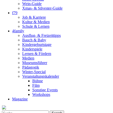
Wein-Guide
Xmas- & Silvester-Guide
f79
Job & Karriere
Kultur & Medien
Schule & Lernen
4family
Ausflug- & Freizeittipps
Bauch & Baby
Kindergeburtstage
Kinderspiele
Lernen & Fördern
Medien
Museumsführer
Pädagogik
Winter-Special
Veranstaltungskalender
Bühne
Film
Sonstige Events
Workshops
Magazine