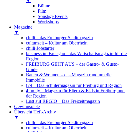
▼
Bühne
Film
Sonstige Events
Workshops
Magazine
▼
chilli – das Freiburger Stadtmagazin
cultur.zeit – Kultur am Oberrhein
chilli-Jobstarter
business im Breisgau – das Wirtschaftsmagazin für die
Region
FREIBURG GEHT AUS – der Gastro- & Gusto-
Guide
Bauen & Wohnen – das Magazin rund um die
Immobilie
f79 – Das Schülermagazin für Freiburg und Region
4family – Magazin für Eltern & Kids in Freiburg und
der Region
Lust auf REGIO – Das Freizeitmagazin
Gewinnspiele
Übersicht Heft-Archiv
▼
chilli – das Freiburger Stadtmagazin
cultur.zeit – Kultur am Oberrhein