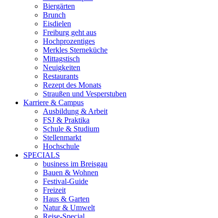
Biergärten
Brunch
Eisdielen
Freiburg geht aus
Hochprozentiges
Merkles Sterneküche
Mittagstisch
Neuigkeiten
Restaurants
Rezept des Monats
Straußen und Vesperstuben
Karriere & Campus
Ausbildung & Arbeit
FSJ & Praktika
Schule & Studium
Stellenmarkt
Hochschule
SPECIALS
business im Breisgau
Bauen & Wohnen
Festival-Guide
Freizeit
Haus & Garten
Natur & Umwelt
Reise-Special