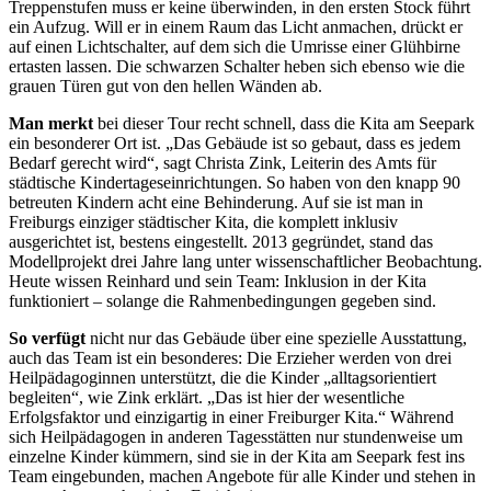
Treppenstufen muss er keine überwinden, in den ersten Stock führt
ein Aufzug. Will er in einem Raum das Licht anmachen, drückt er
auf einen Lichtschalter, auf dem sich die Umrisse einer Glühbirne
ertasten lassen. Die schwarzen Schalter heben sich ebenso wie die
grauen Türen gut von den hellen Wänden ab.
Man merkt
bei dieser Tour recht schnell, dass die Kita am Seepark
ein besonderer Ort ist. „Das Gebäude ist so gebaut, dass es jedem
Bedarf gerecht wird“, sagt Christa Zink, Leiterin des Amts für
städtische Kindertageseinrichtungen. So haben von den knapp 90
betreuten Kindern acht eine Behinderung. Auf sie ist man in
Freiburgs einziger städtischer Kita, die komplett inklusiv
ausgerichtet ist, bestens eingestellt. 2013 gegründet, stand das
Modellprojekt drei Jahre lang unter wissenschaftlicher Beobachtung.
Heute wissen Reinhard und sein Team: Inklusion in der Kita
funktioniert – solange die Rahmenbedingungen gegeben sind.
So verfügt
nicht nur das Gebäude über eine spezielle Ausstattung,
auch das Team ist ein besonderes: Die Erzieher werden von drei
Heilpädagoginnen unterstützt, die die Kinder „alltagsorientiert
begleiten“, wie Zink erklärt. „Das ist hier der wesentliche
Erfolgsfaktor und einzigartig in einer Freiburger Kita.“ Während
sich Heilpädagogen in anderen Tagesstätten nur stundenweise um
einzelne Kinder kümmern, sind sie in der Kita am Seepark fest ins
Team eingebunden, machen Angebote für alle Kinder und stehen in