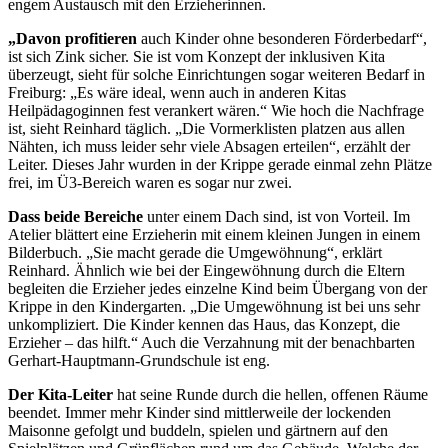
engem Austausch mit den Erzieherinnen.
„Davon profitieren
auch Kinder ohne besonderen Förderbedarf“,
ist sich Zink sicher. Sie ist vom Konzept der inklusiven Kita
überzeugt, sieht für solche Einrichtungen sogar weiteren Bedarf in
Freiburg: „Es wäre ideal, wenn auch in anderen Kitas
Heilpädagoginnen fest verankert wären.“ Wie hoch die Nachfrage
ist, sieht Reinhard täglich. „Die Vormerklisten platzen aus allen
Nähten, ich muss leider sehr viele Absagen erteilen“, erzählt der
Leiter. Dieses Jahr wurden in der Krippe gerade einmal zehn Plätze
frei, im Ü3-Bereich waren es sogar nur zwei.
Dass beide Bereiche
unter einem Dach sind, ist von Vorteil. Im
Atelier blättert eine Erzieherin mit einem kleinen Jungen in einem
Bilderbuch. „Sie macht gerade die Umgewöhnung“, erklärt
Reinhard. Ähnlich wie bei der Eingewöhnung durch die Eltern
begleiten die Erzieher jedes einzelne Kind beim Übergang von der
Krippe in den Kindergarten. „Die Umgewöhnung ist bei uns sehr
unkompliziert. Die Kinder kennen das Haus, das Konzept, die
Erzieher – das hilft.“ Auch die Verzahnung mit der benachbarten
Gerhart-Hauptmann-Grundschule ist eng.
Der Kita-Leiter
hat seine Runde durch die hellen, offenen Räume
beendet. Immer mehr Kinder sind mittlerweile der lockenden
Maisonne gefolgt und buddeln, spielen und gärtnern auf den