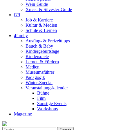
Wein-Guide
Xmas- & Silvester-Guide
f79
Job & Karriere
Kultur & Medien
Schule & Lernen
4family
Ausflug- & Freizeittipps
Bauch & Baby
Kindergeburtstage
Kinderspiele
Lernen & Fördern
Medien
Museumsführer
Pädagogik
Winter-Special
Veranstaltungskalender
Bühne
Film
Sonstige Events
Workshops
Magazine