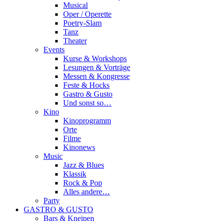
Musical
Oper / Operette
Poetry-Slam
Tanz
Theater
Events
Kurse & Workshops
Lesungen & Vorträge
Messen & Kongresse
Feste & Hocks
Gastro & Gusto
Und sonst so…
Kino
Kinoprogramm
Orte
Filme
Kinonews
Music
Jazz & Blues
Klassik
Rock & Pop
Alles andere…
Party
GASTRO & GUSTO
Bars & Kneipen