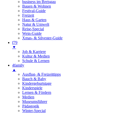
business im Breisgau
Bauen & Wohnen
Festival-Guide
Freizeit
Haus & Garten
Natur & Umwelt
Reise-Special
Wein-Guide
Xmas- & Silvester-Guide
f79
▼
Job & Karriere
Kultur & Medien
Schule & Lernen
4family
▲
Ausflug- & Freizeittipps
Bauch & Baby
Kindergeburtstage
Kinderspiele
Lernen & Fördern
Medien
Museumsführer
Pädagogik
Winter-Special