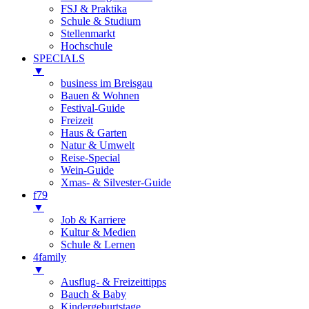
FSJ & Praktika
Schule & Studium
Stellenmarkt
Hochschule
SPECIALS
▼
business im Breisgau
Bauen & Wohnen
Festival-Guide
Freizeit
Haus & Garten
Natur & Umwelt
Reise-Special
Wein-Guide
Xmas- & Silvester-Guide
f79
▼
Job & Karriere
Kultur & Medien
Schule & Lernen
4family
▼
Ausflug- & Freizeittipps
Bauch & Baby
Kindergeburtstage