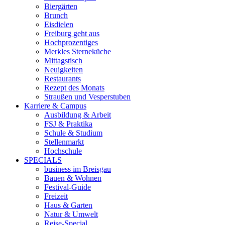
Biergärten
Brunch
Eisdielen
Freiburg geht aus
Hochprozentiges
Merkles Sterneküche
Mittagstisch
Neuigkeiten
Restaurants
Rezept des Monats
Straußen und Vesperstuben
Karriere & Campus
Ausbildung & Arbeit
FSJ & Praktika
Schule & Studium
Stellenmarkt
Hochschule
SPECIALS
business im Breisgau
Bauen & Wohnen
Festival-Guide
Freizeit
Haus & Garten
Natur & Umwelt
Reise-Special