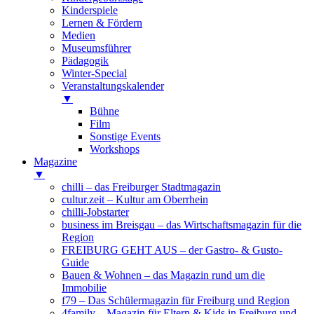
Kinderspiele
Lernen & Fördern
Medien
Museumsführer
Pädagogik
Winter-Special
Veranstaltungskalender
▼
Bühne
Film
Sonstige Events
Workshops
Magazine
▼
chilli – das Freiburger Stadtmagazin
cultur.zeit – Kultur am Oberrhein
chilli-Jobstarter
business im Breisgau – das Wirtschaftsmagazin für die
Region
FREIBURG GEHT AUS – der Gastro- & Gusto-
Guide
Bauen & Wohnen – das Magazin rund um die
Immobilie
f79 – Das Schülermagazin für Freiburg und Region
4family – Magazin für Eltern & Kids in Freiburg und