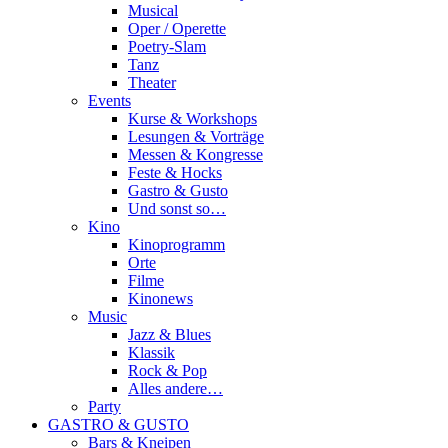
Musical
Oper / Operette
Poetry-Slam
Tanz
Theater
Events
Kurse & Workshops
Lesungen & Vorträge
Messen & Kongresse
Feste & Hocks
Gastro & Gusto
Und sonst so…
Kino
Kinoprogramm
Orte
Filme
Kinonews
Music
Jazz & Blues
Klassik
Rock & Pop
Alles andere…
Party
GASTRO & GUSTO
Bars & Kneipen