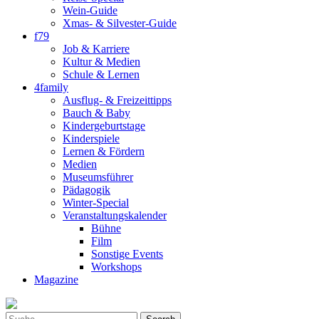
Wein-Guide
Xmas- & Silvester-Guide
f79
Job & Karriere
Kultur & Medien
Schule & Lernen
4family
Ausflug- & Freizeittipps
Bauch & Baby
Kindergeburtstage
Kinderspiele
Lernen & Fördern
Medien
Museumsführer
Pädagogik
Winter-Special
Veranstaltungskalender
Bühne
Film
Sonstige Events
Workshops
Magazine