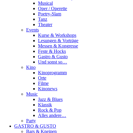
Musical
Oper / Operette
Poetry-Slam
Tanz
Theater
Events
Kurse & Workshops
Lesungen & Vorträge
Messen & Kongresse
Feste & Hocks
Gastro & Gusto
Und sonst so…
Kino
Kinoprogramm
Orte
Filme
Kinonews
Music
Jazz & Blues
Klassik
Rock & Pop
Alles andere…
Party
GASTRO & GUSTO
Bars & Kneipen