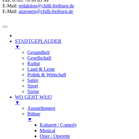
Fax: 0761/ 76 99 83 99
E-Mail:
redaktion@chilli-freiburg.de
E-Mail:
anzeigen@chilli-freiburg.de
STADTGEPLAUDER
▼
Gesundheit
Gesellschaft
Kultur
Land & Leute
Politik & Wirtschaft
Satire
Sport
Szene
WO GEHT WAS?
▼
Ausstellungen
Bühne
▼
Kabarett / Comedy
Musical
Oper / Operette