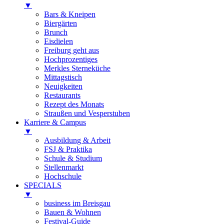
▼
Bars & Kneipen
Biergärten
Brunch
Eisdielen
Freiburg geht aus
Hochprozentiges
Merkles Sterneküche
Mittagstisch
Neuigkeiten
Restaurants
Rezept des Monats
Straußen und Vesperstuben
Karriere & Campus
▼
Ausbildung & Arbeit
FSJ & Praktika
Schule & Studium
Stellenmarkt
Hochschule
SPECIALS
▼
business im Breisgau
Bauen & Wohnen
Festival-Guide