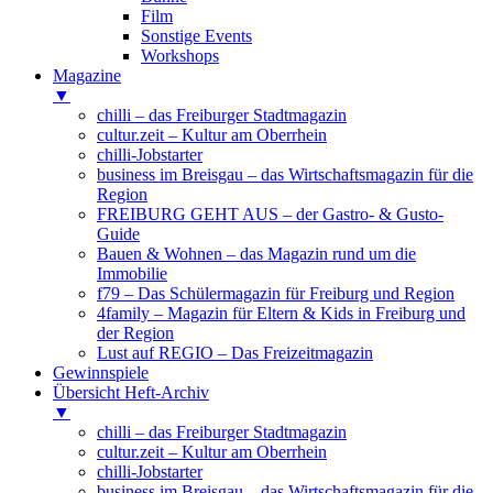
Film
Sonstige Events
Workshops
Magazine
▼
chilli – das Freiburger Stadtmagazin
cultur.zeit – Kultur am Oberrhein
chilli-Jobstarter
business im Breisgau – das Wirtschaftsmagazin für die
Region
FREIBURG GEHT AUS – der Gastro- & Gusto-
Guide
Bauen & Wohnen – das Magazin rund um die
Immobilie
f79 – Das Schülermagazin für Freiburg und Region
4family – Magazin für Eltern & Kids in Freiburg und
der Region
Lust auf REGIO – Das Freizeitmagazin
Gewinnspiele
Übersicht Heft-Archiv
▼
chilli – das Freiburger Stadtmagazin
cultur.zeit – Kultur am Oberrhein
chilli-Jobstarter
business im Breisgau – das Wirtschaftsmagazin für die