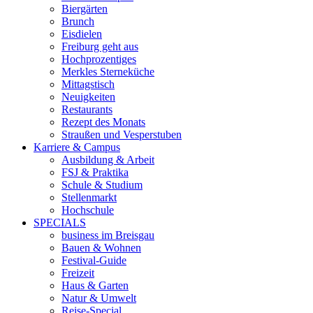
Biergärten
Brunch
Eisdielen
Freiburg geht aus
Hochprozentiges
Merkles Sterneküche
Mittagstisch
Neuigkeiten
Restaurants
Rezept des Monats
Straußen und Vesperstuben
Karriere & Campus
Ausbildung & Arbeit
FSJ & Praktika
Schule & Studium
Stellenmarkt
Hochschule
SPECIALS
business im Breisgau
Bauen & Wohnen
Festival-Guide
Freizeit
Haus & Garten
Natur & Umwelt
Reise-Special