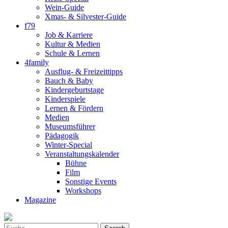
Wein-Guide
Xmas- & Silvester-Guide
f79
Job & Karriere
Kultur & Medien
Schule & Lernen
4family
Ausflug- & Freizeittipps
Bauch & Baby
Kindergeburtstage
Kinderspiele
Lernen & Fördern
Medien
Museumsführer
Pädagogik
Winter-Special
Veranstaltungskalender
Bühne
Film
Sonstige Events
Workshops
Magazine