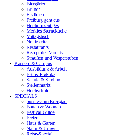
Biergärten
Brunch
Eisdielen
Freiburg geht aus
Hochprozentiges
Merkles Sterneküche
Mittagstisch
Neuigkeiten
Restaurants
Rezept des Monats
Straußen und Vesperstuben
Karriere & Campus
Ausbildung & Arbeit
FSJ & Praktika
Schule & Studium
Stellenmarkt
Hochschule
SPECIALS
business im Breisgau
Bauen & Wohnen
Festival-Guide
Freizeit
Haus & Garten
Natur & Umwelt
Reise-Special