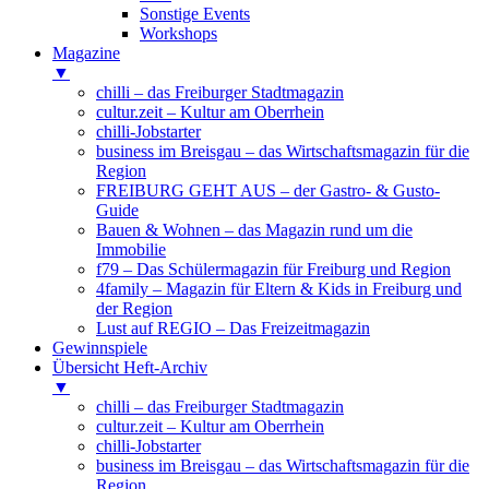
Sonstige Events
Workshops
Magazine
▼
chilli – das Freiburger Stadtmagazin
cultur.zeit – Kultur am Oberrhein
chilli-Jobstarter
business im Breisgau – das Wirtschaftsmagazin für die
Region
FREIBURG GEHT AUS – der Gastro- & Gusto-
Guide
Bauen & Wohnen – das Magazin rund um die
Immobilie
f79 – Das Schülermagazin für Freiburg und Region
4family – Magazin für Eltern & Kids in Freiburg und
der Region
Lust auf REGIO – Das Freizeitmagazin
Gewinnspiele
Übersicht Heft-Archiv
▼
chilli – das Freiburger Stadtmagazin
cultur.zeit – Kultur am Oberrhein
chilli-Jobstarter
business im Breisgau – das Wirtschaftsmagazin für die
Region