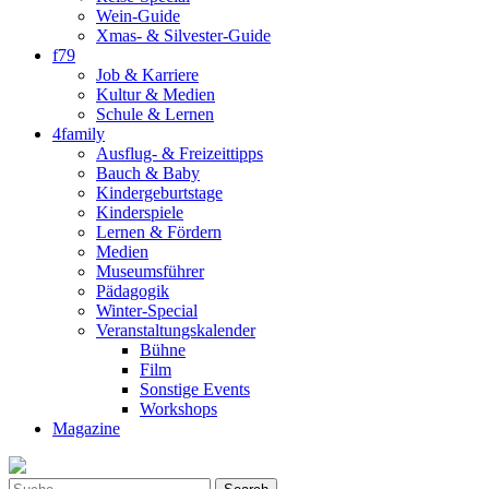
Wein-Guide
Xmas- & Silvester-Guide
f79
Job & Karriere
Kultur & Medien
Schule & Lernen
4family
Ausflug- & Freizeittipps
Bauch & Baby
Kindergeburtstage
Kinderspiele
Lernen & Fördern
Medien
Museumsführer
Pädagogik
Winter-Special
Veranstaltungskalender
Bühne
Film
Sonstige Events
Workshops
Magazine