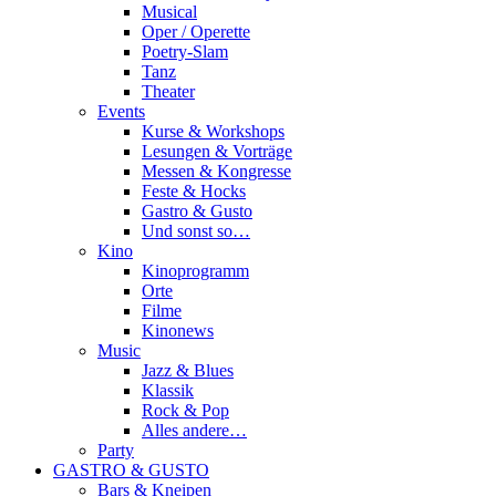
Musical
Oper / Operette
Poetry-Slam
Tanz
Theater
Events
Kurse & Workshops
Lesungen & Vorträge
Messen & Kongresse
Feste & Hocks
Gastro & Gusto
Und sonst so…
Kino
Kinoprogramm
Orte
Filme
Kinonews
Music
Jazz & Blues
Klassik
Rock & Pop
Alles andere…
Party
GASTRO & GUSTO
Bars & Kneipen