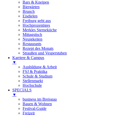
Bars & Kneipen
Biergärten
Brunch
Eisdielen
Freiburg geht aus
Hochprozentiges
Merkles Sterneküche
Mittagstisch
Neuigkeiten
Restaurants
Rezept des Monats
Straußen und Vesperstuben
Karriere & Campus
▼
Ausbildung & Arbeit
FSJ & Praktika
Schule & Studium
Stellenmarkt
Hochschule
SPECIALS
▼
business im Breisgau
Bauen & Wohnen
Festival-Guide
Freizeit