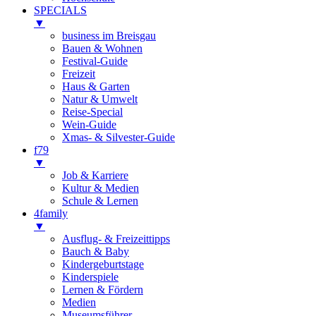
SPECIALS
▼
business im Breisgau
Bauen & Wohnen
Festival-Guide
Freizeit
Haus & Garten
Natur & Umwelt
Reise-Special
Wein-Guide
Xmas- & Silvester-Guide
f79
▼
Job & Karriere
Kultur & Medien
Schule & Lernen
4family
▼
Ausflug- & Freizeittipps
Bauch & Baby
Kindergeburtstage
Kinderspiele
Lernen & Fördern
Medien
Museumsführer