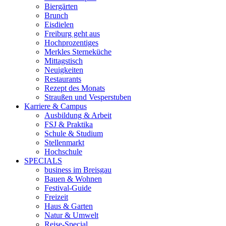
Biergärten
Brunch
Eisdielen
Freiburg geht aus
Hochprozentiges
Merkles Sterneküche
Mittagstisch
Neuigkeiten
Restaurants
Rezept des Monats
Straußen und Vesperstuben
Karriere & Campus
Ausbildung & Arbeit
FSJ & Praktika
Schule & Studium
Stellenmarkt
Hochschule
SPECIALS
business im Breisgau
Bauen & Wohnen
Festival-Guide
Freizeit
Haus & Garten
Natur & Umwelt
Reise-Special