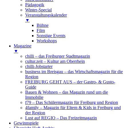
Pädagogik
Winter-Special
Veranstaltungskalender
▼
Bühne
Film
Sonstige Events
Workshops
Magazine
▼
chilli – das Freiburger Stadtmagazin
cultur.zeit – Kultur am Oberrhein
chilli-Jobstarter
business im Breisgau – das Wirtschaftsmagazin für die
Region
FREIBURG GEHT AUS – der Gastro- & Gusto-
Guide
Bauen & Wohnen – das Magazin rund um die
Immobilie
f79 – Das Schülermagazin für Freiburg und Region
4family – Magazin für Eltern & Kids in Freiburg und
der Region
Lust auf REGIO – Das Freizeitmagazin
Gewinnspiele