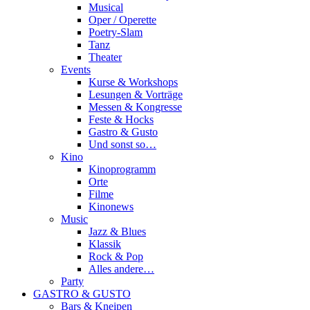
Musical
Oper / Operette
Poetry-Slam
Tanz
Theater
Events
Kurse & Workshops
Lesungen & Vorträge
Messen & Kongresse
Feste & Hocks
Gastro & Gusto
Und sonst so…
Kino
Kinoprogramm
Orte
Filme
Kinonews
Music
Jazz & Blues
Klassik
Rock & Pop
Alles andere…
Party
GASTRO & GUSTO
Bars & Kneipen