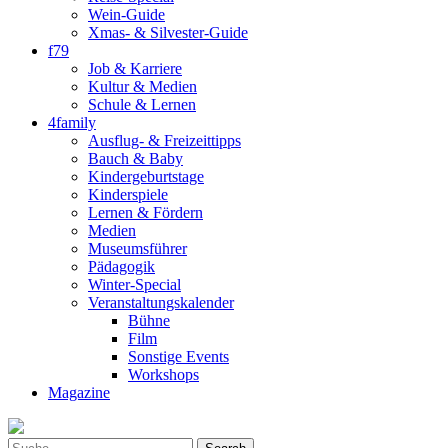
Wein-Guide
Xmas- & Silvester-Guide
f79
Job & Karriere
Kultur & Medien
Schule & Lernen
4family
Ausflug- & Freizeittipps
Bauch & Baby
Kindergeburtstage
Kinderspiele
Lernen & Fördern
Medien
Museumsführer
Pädagogik
Winter-Special
Veranstaltungskalender
Bühne
Film
Sonstige Events
Workshops
Magazine